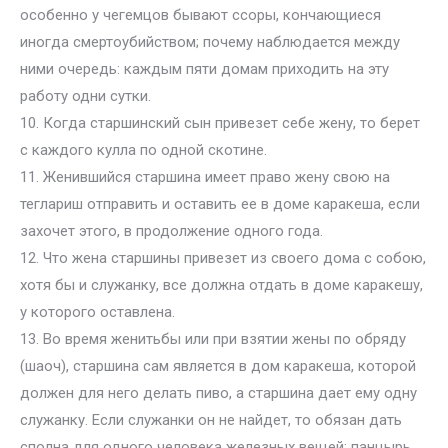
особенно у чегемцов бывают ссоры, кончающиеся
иногда смертоубийством; почему наблюдается между
ними очередь: каждым пяти домам приходить на эту
работу одни сутки.
10. Когда старшинский сын привезет себе жену, то берет
с каждого кулла по одной скотине.
11. Женившийся старшина имеет право жену свою на
теглариш отправить и оставить ее в доме каракеша, если
захочет этого, в продолжение одного года.
12. Что жена старшины привезет из своего дома с собою,
хотя бы и служанку, все должна отдать в доме каракешу,
у которого оставлена.
13. Во время женитьбы или при взятии жены по обряду
(шаоч), старшина сам является в дом каракеша, которой
должен для него делать пиво, а старшина дает ему одну
служанку. Если служанки он не найдет, то обязан дать
сполна для одного человека железных вещей: панцырь,