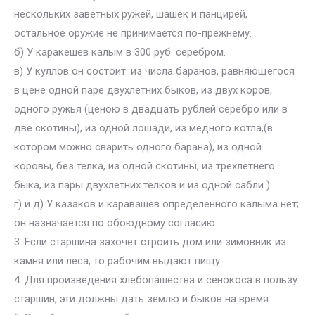
нескольких заветных ружей, шашек и панцирей,
остальное оружие не принимается по-прежнему.
б) У каракешев калым в 300 руб. серебром.
в) У куллов он состоит: из числа баранов, равняющегося
в цене одной паре двухлетних быков, из двух коров,
одного ружья (ценою в двадцать рублей серебро или в
две скотины), из одной лошади, из медного котла,(в
котором можно сварить одного барана), из одной
коровы, без телка, из одной скотины, из трехлетнего
быка, из пары двухлетних телков и из одной сабли ).
г) и д) У казаков и каравашев определенного калыма нет;
он назначается по обоюдному согласию.
3. Если старшина захочет строить дом или зимовник из
камня или леса, то рабочим выдают пищу.
4. Для произведения хлебопашества и сенокоса в пользу
старшин, эти должны дать землю и быков на время.