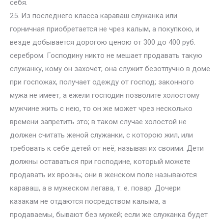
себя.
25. Из последнего класса караваш служанка или
горничная приобретается не чрез калым, а покупкою, и
везде добывается дорогою ценою от 300 до 400 руб.
серебром. Господину никто не мешает продавать такую
служанку, кому он захочет; она служит безотлучно в доме
при госпожах, получает одежду от господ; законного
мужа не имеет, а ежели господин позволите холостому
мужчине жить с нею, то он же может чрез несколько
времени запретить это; в таком случае холостой не
должен считать женой служанки, с которою жил, или
требовать к себе детей от неё, называя их своими. Дети
должны оставаться при господине, который можете
продавать их врознь; они в женском поле называются
караваш, а в мужеском легава, т. е. повар. Дочери
казакам не отдаются посредством калыма, а
продаваемы, бывают без мужей; если же служанка будет