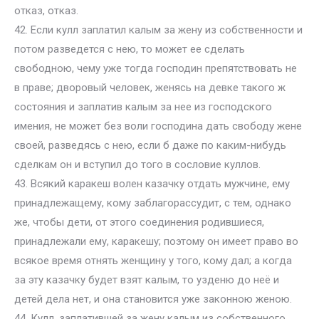
отказ, отказ.
42. Если кулл заплатил калым за жену из собственности и
потом разведется с нею, то может ее сделать
свободною, чему уже тогда господин препятствовать не
в праве; дворовый человек, женясь на девке такого ж
состояния и заплатив калым за нее из господского
имения, не может без воли господина дать свободу жене
своей, разведясь с нею, если б даже по каким-нибудь
сделкам он и вступил до того в сословие куллов.
43. Всякий каракеш волен казачку отдать мужчине, ему
принадлежащему, кому заблагорассудит, с тем, однако
же, чтобы дети, от этого соединения родившиеся,
принадлежали ему, каракешу; поэтому он имеет право во
всякое время отнять женщину у того, кому дал; а когда
за эту казачку будет взят калым, то узденю до неё и
детей дела нет, и она становится уже законною женою.
44. Кулл, заплатившей за жену калым из собственного