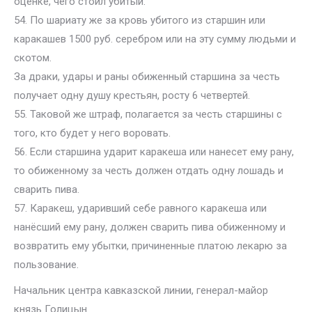
оценке, чего стоил убитый.
54. По шариату же за кровь убитого из старшин или
каракашев 1500 руб. серебром или на эту сумму людьми и
скотом.
За драки, удары и раны обиженный старшина за честь
получает одну душу крестьян, росту 6 четвертей.
55. Таковой же штраф, полагается за честь старшины с
того, кто будет у него воровать.
56. Если старшина ударит каракеша или нанесет ему рану,
то обиженному за честь должен отдать одну лошадь и
сварить пива.
57. Каракеш, ударивший себе равного каракеша или
нанёсший ему рану, должен сварить пива обиженному и
возвратить ему убытки, причиненные платою лекарю за
пользование.
Начальник центра кавказской линии, генерал-майор
князь Голицын