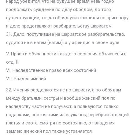
народ убедится, что на будущее время невыгодно
продолжать суждение по делу обрядом, до того
существующим, тогда обряд уничтожается по приговору
и дело представляют разбирательству шариатом.
31. Дело, поступившее на шариатское разбирательство,
судится не в нагем (нагим), а у эфендия в своем ауле.
V. Права и обязанности каждого сословия объяснены в
отд. II.
VI. Наследственное право всех состояний
VII. Раздел имений.
32. Имения разделяются не по шариату, а по обрядам
между братьями: сестры и вообще женский пол по
наследству части не получают, а пользуются только
подарками, состоящими из служанок, серебряных вещей,
платья и скота, смотря по состоянию; от владения
землею женский пол также устраняется.