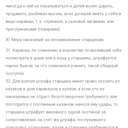
никогда к ней не показываться и детей волен дарить,
продавать, разбивал врознь, всех дочерей иметь у себя в
виде караваш, т. е. служанок, а сыновей лигавами, или
прислужниками (поварами).
XI. Мера наказаний за неповиновение старшинам.
51. Каракеш, по сомнению в воровстве позволивший себе
посмотреть в доме или в кошу у старшины, штрафуется
парою быков, за что осмелился учинить такой обидный
поступок.
52. Для взятия штрафа старшина имеет право послать из
казаков в дом каракешов и куллов; а если кто из
наказуемых не отдаст безотговорочно требуемого, или
поссорится с посланным казаком, нанося ему удары, то
старшина штрафует виновного одной скотиной за
сопротивление; на счет же штрафа, послужившего
поводом к ослушанию, казак и старшина разбираются в