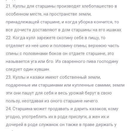
21. Куллы для старшины производят хлебопашество в
особенном месте, на пространстве земли,
принадлежащей старшине, и когда уборка кончится, то
все дочиста доставляют в дом старшины на его ишаках.
22. Когда кулл зарежете скотину себе в пищу, то
отделяет из неё шею и половину спины; верхнюю часть
спины с половинами боков он отдаете старшине; это
называется уга или бго. Из сваренного пива господину
следует один кувшин.
23. Куллы и казаки имеют собственный земли,
подаренные им старшинами или купленные самими; земли
эти они пашут для себя и весь урожай берут в свою
пользу, неотдавая из оного старшине ничего.
24. Старшина может продавать и дарить казаков, кому
угодно, употреблять их в роде прислуги; а жен их и
дочерей в роде служанок он также в праве держать у