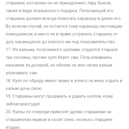
старшине, которому он не принадлежит, пару быков,
также в виде аталыкского подарка. Получающей его
старшина должен всегда помогать каракешу в делах его.
Во всяком случай, он остается тому каракешу настоящим
помощником, и никто не в праве устранить старшину от
дел, касающихся до взятого им под покровительство.
17. Из калыма, получаемого куллами, отдается старшне
три скотины; прочие кулл берет сам. Пользовавшись
калымом за дочерей, он обязан за жен своих калым
уплачивать сам.
18. Кулл по обряду имеет право в уплату за жену отдать в
калым дочь свою.
19. Старшины могут продавать и дарить куллов, кому
заблагорассудят .
20. Куллы по очереди привозят дрова старшинам на
старшинских ишаках и косят сено, сколько старшине
угодно.