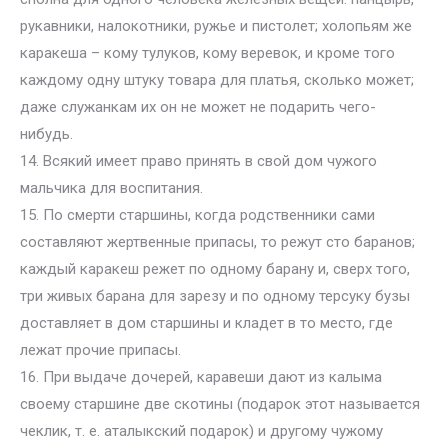
рукавники, налокотники, ружье и пистолет; холопьям же
каракеша – кому тулуков, кому веревок, и кроме того
каждому одну штуку товара для платья, сколько может;
даже служанкам их он не может не подарить чего-
нибудь.
14. Всякий имеет право принять в свой дом чужого
мальчика для воспитания.
15. По смерти старшины, когда родственники сами
составляют жертвенные припасы, то режут сто баранов;
каждый каракеш режет по одному барану и, сверх того,
три живых барана для зарезу и по одному терсуку бузы
доставляет в дом старшины и кладет в то место, где
лежат прочие припасы.
16. При выдаче дочерей, каравеши дают из калыма
своему старшине две скотины (подарок этот называется
чеклик, т. е. аталыкский подарок) и другому чужому