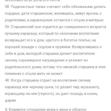
несколько штук рогатого скота.
38. Подвластные также считают себя обязанными делать
подарки; дети старшинские, женившись, живут врознь с
родителями, а каракешские остаются с отцом и матерью.
39. Старшинский сын отдается до совершенного возраста
лучшему каракешу, который по окончании воспитания
возвращает его в дом, одетого в богатое платье, на
хорошей лошади с седлом и оружием. Возвратившись к
себе в дом, молодой старшина делает воспитателю
своему соразмерное награждение и уезжает из
родительского дома, потому что никакой старшина в этих
племенах с отцом жить не может.
40. Когда старшина отдает на воспитание своему
каракешу или черному сына, то делает пир; музыканту,
играющему на нем (геукого), он дает лошадь и конец
дарам.
X. Взаимное отношение мужа к жене и обратно