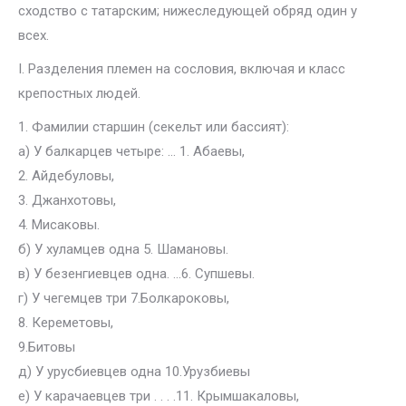
сходство с татарским; нижеследующей обряд один у
всех.
I. Разделения племен на сословия, включая и класс
крепостных людей.
1. Фамилии старшин (секельт или бассият):
а) У балкарцев четыре: … 1. Абаевы,
2. Айдебуловы,
3. Джанхотовы,
4. Мисаковы.
б) У хуламцев одна 5. Шамановы.
в) У безенгиевцев одна. …6. Супшевы.
г) У чегемцев три 7.Болкароковы,
8. Кереметовы,
9.Битовы
д) У урусбиевцев одна 10.Урузбиевы
е) У карачаевцев три . . . .11. Крымшакаловы,