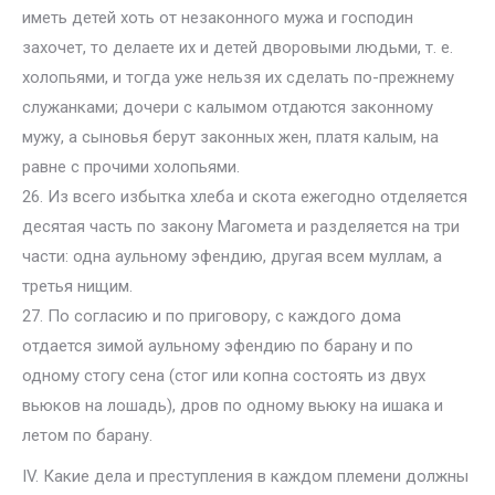
иметь детей хоть от незаконного мужа и господин
захочет, то делаете их и детей дворовыми людьми, т. е.
холопьями, и тогда уже нельзя их сделать по-прежнему
служанками; дочери с калымом отдаются законному
мужу, а сыновья берут законных жен, платя калым, на
равне с прочими холопьями.
26. Из всего избытка хлеба и скота ежегодно отделяется
десятая часть по закону Магомета и разделяется на три
части: одна аульному эфендию, другая всем муллам, а
третья нищим.
27. По согласию и по приговору, с каждого дома
отдается зимой аульному эфендию по барану и по
одному стогу сена (стог или копна состоять из двух
вьюков на лошадь), дров по одному вьюку на ишака и
летом по барану.
IV. Какие дела и преступления в каждом племени должны