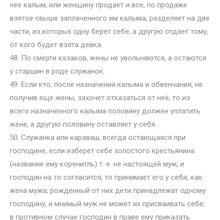
нее калым, или женщину продает и все, по продаже
взятое свыше заплаченного им калыма, разделяет на две
части, из которых одну берет себе, а другую отдает тому,
от кого будет взята девка.
48. По смерти казаков, жены не увольняются, а остаются
у старшин в роде служанок.
49. Если кто, после назначения калыма и обвенчания, не
получив еще жены, захочет отказаться от неё, то из
всего назначенного калыма половину должен уплатить
жене, а другую половину оставляет у себя.
50. Служанка или караваш, всегда остающаяся при
господине, если изберет себе холостого крестьянина
(название ему коренитль) т. е. не настоящей муж, и
господин на то согласится, то принимает его у себя, как
жена мужа; рожденный от них дети принадлежат одному
господину, и мнимый муж не может их присваивать себе;
в противном случае господин в праве ему приказать