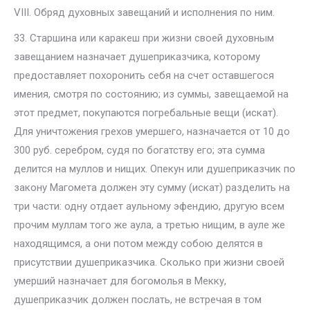
VIII. Обряд духовных завещаний и исполнения по ним.
33. Старшина или каракеш при жизни своей духовным
завещанием назначает душеприказчика, которому
предоставляет похоронить себя на счет оставшегося
имения, смотря по состоянию; из суммы, завещаемой на
этот предмет, покупаются погребальные вещи (искат).
Для уничтожения грехов умершего, назначается от 10 до
300 руб. серебром, судя по богатству его; эта сумма
делится на муллов и нищих. Опекун или душеприказчик по
закону Магомета должен эту сумму (искат) разделить на
три части: одну отдает аульному эфендию, другую всем
прочим муллам того же аула, а третью нищим, в ауле же
находящимся, а они потом между собою делятся в
присутствии душеприказчика. Сколько при жизни своей
умерший назначает для богомолья в Мекку,
душеприказчик должен послать, не встречая в том