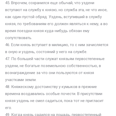
45. Впрочем, сохранился еще обычай, что уздени
вступают на службу к князю; но служба эта, не что иное,
как один пустой обряд. Уздень, вступивший в службу
князя, по требованиям его должен являться к нему, а во
время поездки князя куда-нибудь обязан ему
сопутствовать.
46. Если князь вступает в милицию, то с ним зачисляется
в оную и уздень, состояний у него на службе.
47. По большей части служат князьям первостепенные
уздени, не богатые поземельною собственностью, в
вознаграждение за что они пользуются от князя
участками земли.
48. Княжескому достоинству у кумыков в прежние
времена воздавались особые почести. В присутствии
князя уздень не смел садиться, пока тот не пригласит
его.
49. Когда князь садился на лошадь, первостепенный