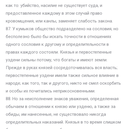
как то: убийство, насилие не существует суда, и
предоставленное каждому в этом случай право
кровомщения, или канлы, заменяет слабость закона.
87. У кумыков общество подразделено на сословия; но
бесполезно было бы искать точности в отношениях
одного сословия к другому и определительности в
правах каждого состояли. Князья и первостепенные
уздени сильны потому, что богаты и имеют земли.
Прежде в руках князей сосредоточивалась вся власть;
первостепенные уздени имели также сильное влияние в
народе; как того, так и другого, никто не смел оскорбить
и особы их почитались неприкосновенными.
88. Но за неисполнение знаков уважения, определенная
обычаем в отношении к князю или узденю, а также за
обиды, им нанесенные, не существовало никогда
определительных наказаний. Князья в то время слишком