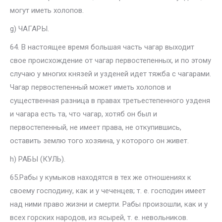
могут иметь холопов.
g) ЧАГАРЫ.
64. В настоящее время большая часть чагар выходит
свое происхождение от чагар первостепенных, и по этому
случаю у многих князей и узденей идет тяжба с чагарами.
Чагар первостепенный может иметь холопов и
существенная разница в правах третьестепенного узденя
и чагара есть та, что чагар, хотяб он был и
первостепенный, не имеет права, не откупившись,
оставить землю того хозяина, у которого он живет.
h) РАБЫ (КУЛЬ).
65.Рабы у кумыков находятся в тех же отношениях к
своему господину, как и у чеченцев; т. е. господин имеет
над ними право жизни и смерти. Рабы произошли, как и у
всех горских народов, из ясырей, т. е. невольников.