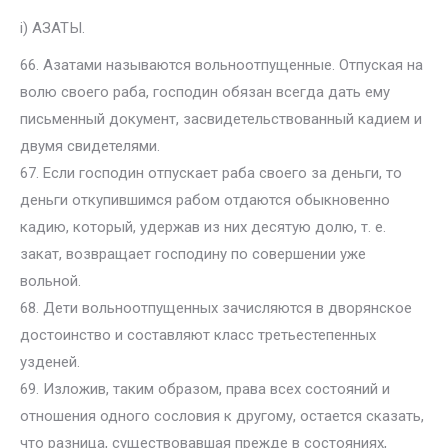
i) АЗАТЫ.
66. Азатами называются вольноотпущенные. Отпуская на
волю своего раба, господин обязан всегда дать ему
письменный документ, засвидетельствованный кадием и
двумя свидетелями.
67. Если господин отпускает раба своего за деньги, то
деньги откупившимся рабом отдаются обыкновенно
кадию, который, удержав из них десятую долю, т. е.
закат, возвращает господину по совершении уже
вольной.
68. Дети вольноотпущенных зачисляются в дворянское
достоинство и составляют класс третьестепенных
узденей.
69. Изложив, таким образом, права всех состояний и
отношения одного сословия к другому, остается сказать,
что разница, существовавшая прежде в состояниях,