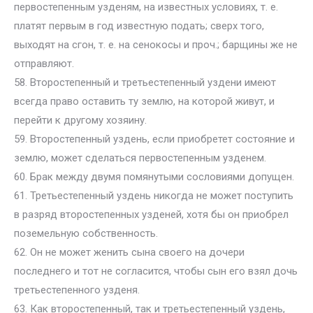
первостепенным узденям, на известных условиях, т. е.
платят первым в год известную подать; сверх того,
выходят на сгон, т. е. на сенокосы и проч.; барщины же не
отправляют.
58. Второстепенный и третьестепенный уздени имеют
всегда право оставить ту землю, на которой живут, и
перейти к другому хозяину.
59. Второстепенный уздень, если приобретет состояние и
землю, может сделаться первостепенным узденем.
60. Брак между двумя помянутыми сословиями допущен.
61. Третьестепенный уздень никогда не может поступить
в разряд второстепенных узденей, хотя бы он приобрел
поземельную собственность.
62. Он не может женить сына своего на дочери
последнего и тот не согласится, чтобы сын его взял дочь
третьестепенного узденя.
63. Как второстепенный, так и третьестепенный уздень,