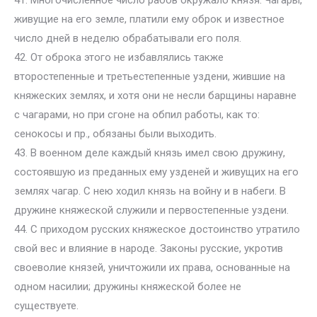
41. Многочисленное число рабов окружало князя. Чагары,
живущие на его земле, платили ему оброк и известное
число дней в неделю обрабатывали его поля.
42. От оброка этого не избавлялись также
второстепенные и третьестепенные уздени, жившие на
княжеских землях, и хотя они не несли барщины наравне
с чагарами, но при сгоне на обпил работы, как то:
сенокосы и пр., обязаны были выходить.
43. В военном деле каждый князь имел свою дружину,
состоявшую из преданных ему узденей и живущих на его
землях чагар. С нею ходил князь на войну и в набеги. В
дружине княжеской служили и первостепенные уздени.
44. С приходом русских княжеское достоинство утратило
свой вес и влияние в народе. Законы русские, укротив
своеволие князей, уничтожили их права, основанные на
одном насилии; дружины княжеской более не
существуете.