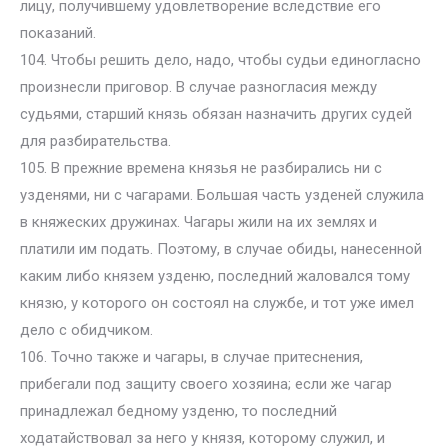
лицу, получившему удовлетворение вследствие его
показаний.
104. Чтобы решить дело, надо, чтобы судьи единогласно
произнесли приговор. В случае разногласия между
судьями, старший князь обязан назначить других судей
для разбирательства.
105. В прежние времена князья не разбирались ни с
узденями, ни с чагарами. Большая часть узденей служила
в княжеских дружинах. Чагары жили на их землях и
платили им подать. Поэтому, в случае обиды, нанесенной
каким либо князем узденю, последний жаловался тому
князю, у которого он состоял на службе, и тот уже имел
дело с обидчиком.
106. Точно также и чагары, в случае притеснения,
прибегали под защиту своего хозяина; если же чагар
принадлежал бедному узденю, то последний
ходатайствовал за него у князя, которому служил, и