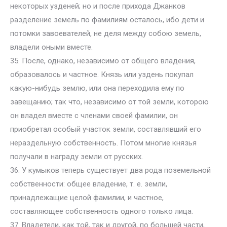
некоторых узденей; но и после прихода Джанков
разделение земель по фамилиям осталось, ибо дети и
потомки завоевателей, не деля между собою земель,
владели оными вместе.
35. После, однако, независимо от общего владения,
образовалось и частное. Князь или уздень покупал
какую-нибудь землю, или она переходила ему по
завещанию; так что, независимо от той земли, которою
он владел вместе с членами своей фамилии, он
приобретал особый участок земли, составлявший его
нераздельную собственность. Потом многие князья
получали в награду земли от русских.
36. У кумыков теперь существует два рода поземельной
собственности: общее владение, т. е. земли,
принадлежащие целой фамилии, и частное,
составляющее собственность одного только лица.
37. Владетели, как той, так и другой, по большей части,