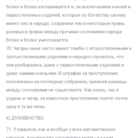
более и более изглаживается и, за исключением князей и
первостепенных узденей, которые по богатству своему
имеют вес в народе, сохранили тем и некоторые права,
разница в правах между прочими сословиями народа
более и более уничтожается.
70. Чагары ныне часто имеют тяжбы с второстепенными и
третьестепенными узденями и нередко случалось, что
они разбирались даже с первостепенными узденями и
даже самими князьями. В штрафах за преступления,
положенных на последних собраниях, прежней разницы
между сословиями не существуете. Как князь, так и
уздень и чагар, за известное преступление платят почти
одну и ту же пеню.
k) ДУХОВЕНСТВО.
71. У кумыков, как и вообще у всех магометанских
народов, духовенство составляют муллы и кадии.