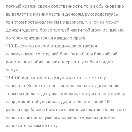
полный хозяин своей собственности, то он обыкновенно
выделяет из имения часть и дочерям, руководствуясь
при этом постановлением из шариата, т. е. он не может
дочери уделить более третьей части той доли из имения,
которая приходится на каждого брата.
113. Ежели по смерти отца дочери остаются
незамужними, то старший брат (агаси) или ближайший
родственник обязаны их содержать у себя и выдать
замуж.
114. Обряд сватовства у кумыков тот же, что и у
чеченцев. Когда отец согласится засватать дочь свою,
то жених делает девушке подарок, смотря по состоянию;
напр., какой-нибудь князь дарит невесте своей 100
рублей серебром и богатый шелковый платок. После того
невеста считается уже сговоренною и жених должен
заплатить калым ее отцу.