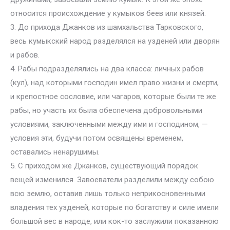
относится происхождение у кумыков беев или князей.
3. До прихода Джанков из шамхальства Тарковского,
весь кумыкский народ разделялся на узденей или дворян
и рабов.
4. Рабы подразделялись на два класса: личных рабов
(кул), над которыми господин имел право жизни и смерти,
и крепостное сословие, или чагаров, которые были те же
рабы, но участь их была обеспечена добровольными
условиями, заключенными между ими и господином, —
условия эти, будучи потом освящены временем,
оставались ненарушимы.
5. С приходом же Джанков, существующий порядок
вещей изменился. Завоеватели разделили между собою
всю землю, оставив лишь только неприкосновенными
владения тех узденей, которые по богатству и силе имели
большой вес в народе, или кок-то заслужили показанною