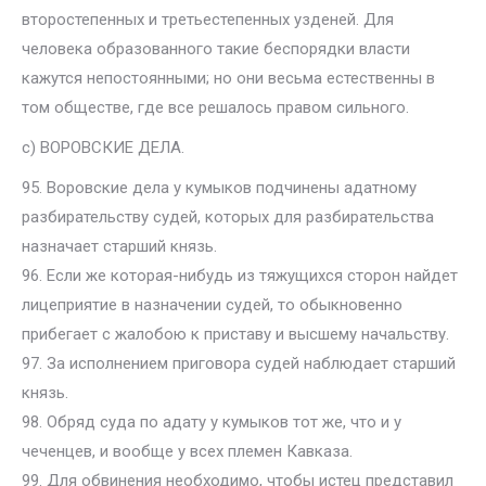
второстепенных и третьестепенных узденей. Для
человека образованного такие беспорядки власти
кажутся непостоянными; но они весьма естественны в
том обществе, где все решалось правом сильного.
с) ВОРОВСКИЕ ДЕЛА.
95. Воровские дела у кумыков подчинены адатному
разбирательству судей, которых для разбирательства
назначает старший князь.
96. Если же которая-нибудь из тяжущихся сторон найдет
лицеприятие в назначении судей, то обыкновенно
прибегает с жалобою к приставу и высшему начальству.
97. За исполнением приговора судей наблюдает старший
князь.
98. Обряд суда по адату у кумыков тот же, что и у
чеченцев, и вообще у всех племен Кавказа.
99. Для обвинения необходимо, чтобы истец представил