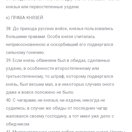
князья или первостепенные уздени.
е) ПРАВА КНЯЗЕЙ.
38. До прихода русских войск, князья пользовались
большими правами. Особа князя считалась
неприкосновенною и оскорбивший его подвергался
сильному гонению.
39. Если князь обвиняем был в обидах, сделанных
узденю, в особенности второстепенному или
третьестепенному, то штраф, которому подвергался
князь, был весьма мал, а в некоторых случаях оного
даже и вовсе положено не было.
40. С чагарами, ни князья, ни издени, никогда не
судились; в случае же обиды от последних чагар
жаловался своему господину, а тот имел уже дело с
обидчиком.