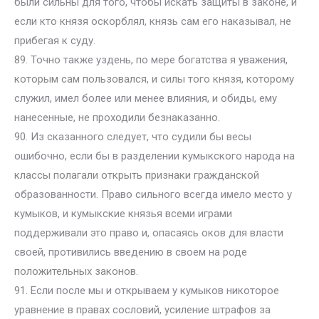
были сильны для того, чтобы искать защиты в законе, и
если кто князя оскорблял, князь сам его наказывал, не
прибегая к суду.
89. Точно также уздень, по мере богатства я уважения,
которым сам пользовался, и силы того князя, которому
служил, имел более или менее влияния, и обиды, ему
нанесенные, не проходили безнаказанно.
90. Из сказанного следует, что судили бы весы
ошибочно, если бы в разделении кумыкского народа на
классы полагали открыть признаки гражданской
образованности. Право сильного всегда имело место у
кумыков, и кумыкские князья всеми играми
поддерживали это право и, опасаясь оков для власти
своей, противились введению в своем на роде
положительных законов.
91. Если после мы и открываем у кумыков никоторое
уравнение в правах сословий, усиление штрафов за