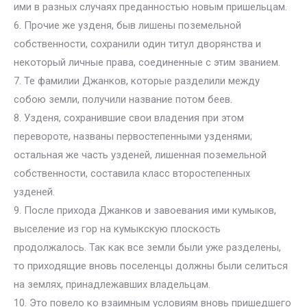
ими в разных случаях преданностью новым пришельцам.
6. Прочие же узденя, быв лишены поземельной
собственности, сохранили один титул дворянства и
некоторый личные права, соединенные с этим званием.
7. Те фамилии Джанков, которые разделили между
собою земли, получили название потом беев.
8. Узденя, сохранившие свои владения при этом
перевороте, названы первостепенными узденями;
остальная же часть узденей, лишенная поземельной
собственности, составила класс второстепенных
узденей.
9. После прихода Джанков и завоевания ими кумыков,
выселение из гор на кумыкскую плоскость
продолжалось. Так как все земли были уже разделены,
то приходящие вновь поселенцы должны были селиться
на землях, принадлежавших владельцам.
10. Это повело ко взаимным условиям вновь пришедшего