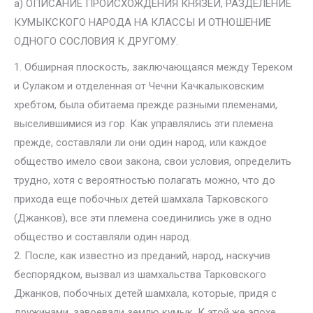
а) ОПИСАНИЕ ПРОИСХОЖДЕНИЯ КНЯЗЕЙ, РАЗДЕЛЕНИЕ
КУМЫКСКОГО НАРОДА НА КЛАССЫ И ОТНОШЕНИЕ
ОДНОГО СОСЛОВИЯ К ДРУГОМУ.
1. Обширная плоскость, заключающаяся между Тереком
и Сулаком и отделенная от Чечни Качкалыковским
хребтом, была обитаема прежде разными племенами,
выселившимися из гор. Как управлялись эти племена
прежде, составляли ли они один народ, или каждое
общество имело свои закона, свои условия, определить
трудно, хотя с вероятностью полагать можно, что до
прихода еще побочных детей шамхала Тарковского
(Джанков), все эти племена соединились уже в одно
общество и составляли один народ.
2. После, как известно из преданий, народ, наскучив
беспорядком, вызвал из шамхальства Тарковского
Джанков, побочных детей шамхала, которые, придя с
дружинами, завоевали землю кумык. К этой же эпохе