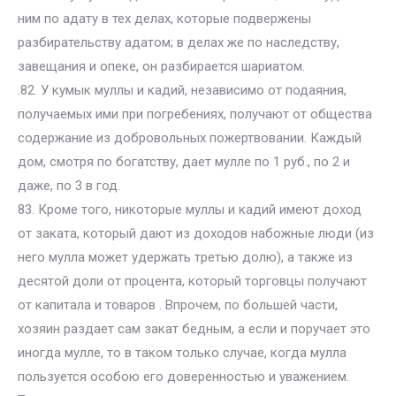
ним по адату в тех делах, которые подвержены
разбирательству адатом; в делах же по наследству,
завещания и опеке, он разбирается шариатом.
.82. У кумык муллы и кадий, независимо от подаяния,
получаемых ими при погребениях, получают от общества
содержание из добровольных пожертвовании. Каждый
дом, смотря по богатству, дает мулле по 1 руб., по 2 и
даже, по 3 в год.
83. Кроме того, никоторые муллы и кадий имеют доход
от заката, который дают из доходов набожные люди (из
него мулла может удержать третью долю), а также из
десятой доли от процента, который торговцы получают
от капитала и товаров . Впрочем, по большей части,
хозяин раздает сам закат бедным, а если и поручает это
иногда мулле, то в таком только случае, когда мулла
пользуется особою его доверенностью и уважением.