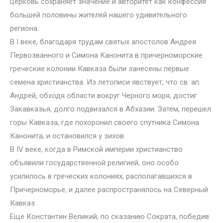
церковь сохраняет значение и авторитет как конфессия
большей половины жителей нашего удивительного
региона.
В I веке, благодаря трудам святых апостолов Андрея
Первозванного и Симона Канонита в причерноморские
греческие колонии Кавказа были занесены первые
семена христианства. Из летописи явствует, что св. ап.
Андрей, обходя области вокруг Черного моря, достиг
Закавказья, долго подвизался в Абхазии. Затем, перешел
горы Кавказа, где похоронил своего спутника Симона
Канонита, и остановился у зихов.
В IV веке, когда в Римской империи христианство
объявили государственной религией, оно особо
усилилось в греческих колониях, располагавшихся в
Причерноморье, и далее распространялось на Северный
Кавказ.
Еще Константин Великий, по сказанию Сократа, победив