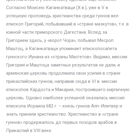
Согласно Моисею Каганкатваци (X в.), уже в V в.
успешную проповедь христианства среди гуннов вел
епископ Григорий, побывавший в «стране мазкутов», т.е. в
южной части приморского Дагестана. Вслед за
Григорием здесь, у «ворот Чора», побывал Месроп
Маштоц, а Каганкатваци упоминает епископосапета
гуннского Иунана из «страны Масгетов». Видимо, миссии
Григория и Маштоца заметных результатов не дали, и
армянская церковь продолжила свои усилия в стране
прикаспийских гуннов, направив сюда в VI в. миссии
епископов Кардоста и Макария, построившего кирпичную
церковь. Однако наиболее успешной оказалась миссия
епископа Исраила 682 г. – князь гуннов Алп-Илитвер и
знать приняли христианство. Христианство в «стране
гуннов» продержалось до первых походов арабов в
Прикаспий в VIII веке.