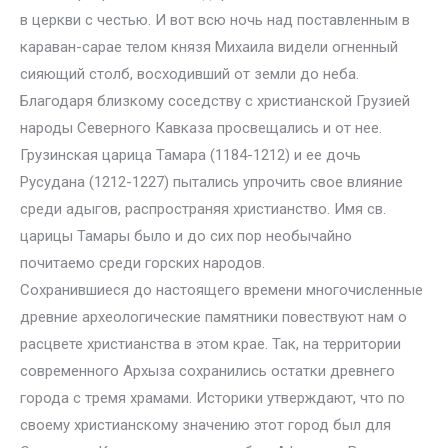
в церкви с честью. И вот всю ночь над поставленным в
караван-сарае телом князя Михаила видели огненный
сияющий столб, восходивший от земли до неба.
Благодаря близкому соседству с христианской Грузией
народы Северного Кавказа просвещались и от нее.
Грузинская царица Тамара (1184-1212) и ее дочь
Русудана (1212-1227) пытались упрочить свое влияние
среди адыгов, распространяя христианство. Имя св.
царицы Тамары было и до сих пор необычайно
почитаемо среди горских народов.
Сохранившиеся до настоящего времени многочисленные
древние археологические памятники повествуют нам о
расцвете христианства в этом крае. Так, на территории
современного Архыза сохранились остатки древнего
города с тремя храмами. Историки утверждают, что по
своему христианскому значению этот город был для