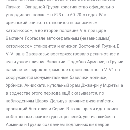
Лазике – Западной Грузии христианство официально
утвердилось позже – в 523 г.; в 60-70-х годах IV в.
армянский епископ становится независимым
католикосом, а во второй половине V в. при царе
Вахтанге Горгасале автокефальным (независимым)
католикосом становится и епископ Восточной Грузии. В
V-VI вв. в Закавказье восторжествовало религиозное и
культурное влияние Византии. Подобно Армении, в Грузии
начинается широкое храмовое строительство, в V-V1 вв.
сооружаются монументальные базилики Болниси,
Урбниси, Анчисхати, купольный храм Джва-ри у Мцхеты, а
в зодчестве этого периода ещё сказывается, по
наблюдениям Шарля Дельвуа, влияние византийских
провинций Анатолии и Сирии. В то же время идет поиск
собственных архитектурных решений, увенчавшийся в
Армении и Грузии созданием подлинных шедевров