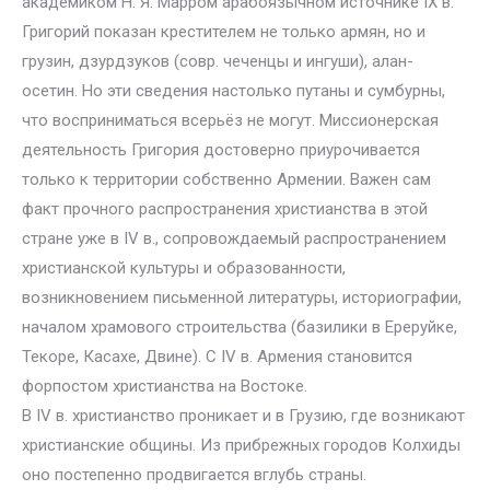
академиком Н. Я. Марром арабоязычном источнике IX в.
Григорий показан крестителем не только армян, но и
грузин, дзурдзуков (совр. чеченцы и ингуши), алан-
осетин. Но эти сведения настолько путаны и сумбурны,
что восприниматься всерьёз не могут. Миссионерская
деятельность Григория достоверно приурочивается
только к территории собственно Армении. Важен сам
факт прочного распространения христианства в этой
стране уже в IV в., сопровождаемый распространением
христианской культуры и образованности,
возникновением письменной литературы, историографии,
началом храмового строительства (базилики в Ереруйке,
Текоре, Касахе, Двине). С IV в. Армения становится
форпостом христианства на Востоке.
В IV в. христианство проникает и в Грузию, где возникают
христианские общины. Из прибрежных городов Колхиды
оно постепенно продвигается вглубь страны.