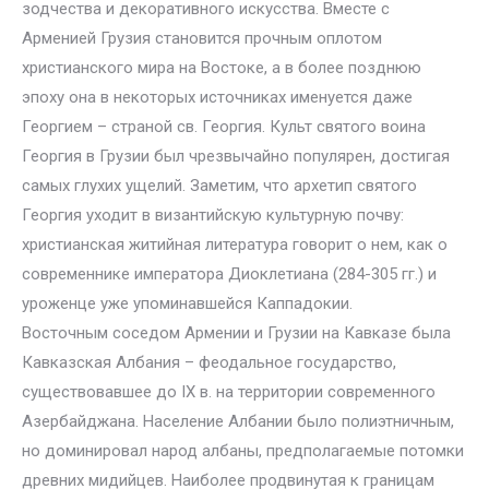
зодчества и декоративного искусства. Вместе с
Арменией Грузия становится прочным оплотом
христианского мира на Востоке, а в более позднюю
эпоху она в некоторых источниках именуется даже
Георгием – страной св. Георгия. Культ святого воина
Георгия в Грузии был чрезвычайно популярен, достигая
самых глухих ущелий. Заметим, что архетип святого
Георгия уходит в византийскую культурную почву:
христианская житийная литература говорит о нем, как о
современнике императора Диоклетиана (284-305 гг.) и
уроженце уже упоминавшейся Каппадокии.
Восточным соседом Армении и Грузии на Кавказе была
Кавказская Албания – феодальное государство,
существовавшее до IX в. на территории современного
Азербайджана. Население Албании было полиэтничным,
но доминировал народ албаны, предполагаемые потомки
древних мидийцев. Наиболее продвинутая к границам