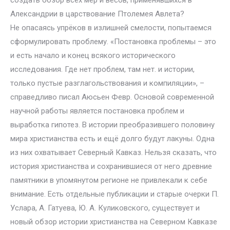
создать обзор всех мер и весов, применявшихся в
Александрии в царствование Птолемея Авлета?
Не опасаясь упрёков в излишней смелости, попытаемся
сформулировать проблему. «Постановка проблемы – это
и есть начало и конец всякого исторического
исследования. Где нет проблем, там нет. и истории,
только пустые разглагольствования и компиляции», –
справедливо писал Аюсьен Февр. Основой современной
научной работы является постановка проблем и
выработка гипотез. В истории преобразившего половину
мира христианства есть и ещё долго будут лакуны. Одна
из них охватывает Северный Кавказ. Нельзя сказать, что
история христианства и сохранившиеся от него древние
памятники в упомянутом регионе не привлекали к себе
внимание. Есть отдельные публикации и старые очерки П.
Услара, А. Гатуева, Ю. А. Куликовского, существует и
новый обзор истории христианства на Северном Кавказе