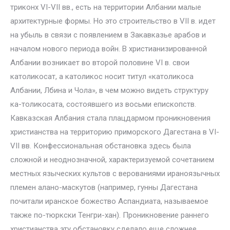
триконх VI-VII вв., есть на территории Албании малые
архитектурные формы. Но это строительство в VII в. идет
на убыль в связи с появлением в Закавказье арабов и
началом нового периода войн. В христианизированной
Албании возникает во второй половине VI в. свои
католикосат, а католикос носит титул «католикоса
Албании, Лбина и Чола», в чем можно видеть структуру
ка-толикосата, состоявшего из восьми епископств.
Кавказская Албания стала плацдармом проникновения
христианства на территорию приморского Дагестана в VI-
VII вв. Конфессиональная обстановка здесь была
сложной и неоднозначной, характеризуемой сочетанием
местных языческих культов с верованиями ираноязычных
племен алано-маскутов (например, гунны Дагестана
почитали иранское божество Аспандиата, называемое
также по-тюркски Тенгри-хан). Проникновение раннего
христианства эту обстановку сделало еще сложнее.