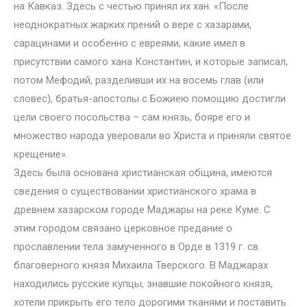
на Кавказ. Здесь с честью принял их хан. «После
неоднократных жарких прений о вере с хазарами,
сарацинами и особенно с евреями, какие имел в
присутствии самого хана Константин, и которые записал,
потом Мефодий, разделивши их на восемь глав (или
словес), братья-апостолы с Божиею помощию достигли
цели своего посольства – сам князь, бояре его и
множество народа уверовали во Христа и приняли святое
крещение».
Здесь была основана христианская община, имеются
сведения о существовании христианского храма в
древнем хазарском городе Маджары на реке Куме. С
этим городом связано церковное предание о
прославлении тела замученного в Орде в 1319 г. св.
благоверного князя Михаила Тверского. В Маджарах
находились русские купцы, знавшие покойного князя,
хотели прикрыть его тело дорогими тканями и поставить