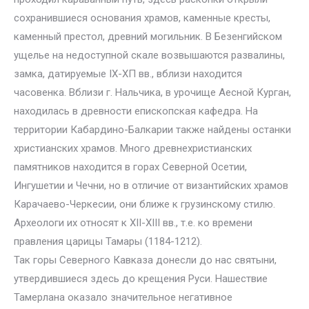
сохранившиеся основания храмов, каменные кресты,
каменный престол, древний могильник. В Безенгийском
ущелье на недоступной скале возвышаются развалины,
замка, датируемые IX-ХП вв., вблизи находится
часовенка. Вблизи г. Нальчика, в урочище Аесной Курган,
находилась в древности епископская кафедра. На
территории Кабардино-Балкарии также найдены останки
христианских храмов. Много древнехристианских
памятников находится в горах Северной Осетии,
Ингушетии и Чечни, но в отличие от византийских храмов
Карачаево-Черкесии, они ближе к грузинскому стилю.
Археологи их относят к ХII-ХIII вв., т.е. ко времени
правления царицы Тамары (1184-1212).
Так горы Северного Кавказа донесли до нас святыни,
утвердившиеся здесь до крещения Руси. Нашествие
Тамерлана оказало значительное негативное