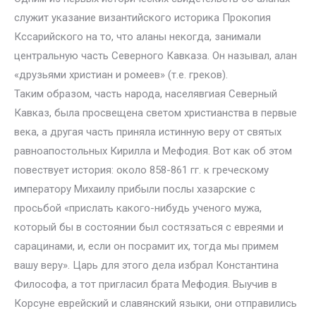
служит указание византийского историка Прокопия
Кссарийского на то, что аланы некогда, занимали
центральную часть Северного Кавказа. Он называл, алан
«друзьями христиан и ромеев» (т.е. греков).
Таким образом, часть народа, населявгиая Северный
Кавказ, была просвещена светом христианства в первые
века, а другая часть приняла истинную веру от святых
равноапостольных Кирилла и Мефодия. Вот как об этом
повествует история: около 858-861 гг. к греческому
императору Михаилу прибыли послы хазарские с
просьбой «прислать какого-нибудь ученого мужа,
который бы в состоянии был состязаться с евреями и
сарацинами, и, если он посрамит их, тогда мы примем
вашу веру». Царь для этого дела избрал Константина
Философа, а тот пригласил брата Мефодия. Выучив в
Корсуне еврейский и славянский языки, они отправились