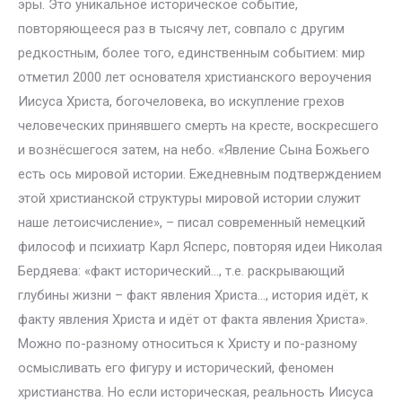
эры. Это уникальное историческое событие,
повторяющееся раз в тысячу лет, совпало с другим
редкостным, более того, единственным событием: мир
отметил 2000 лет основателя христианского вероучения
Иисуса Христа, богочеловека, во искупление грехов
человеческих принявшего смерть на кресте, воскресшего
и вознёсшегося затем, на небо. «Явление Сына Божьего
есть ось мировой истории. Ежедневным подтверждением
этой христианской структуры мировой истории служит
наше летоисчисление», – писал современный немецкий
философ и психиатр Карл Ясперс, повторяя идеи Николая
Бердяева: «факт исторический…, т.е. раскрывающий
глубины жизни – факт явления Христа…, история идёт, к
факту явления Христа и идёт от факта явления Христа».
Можно по-разному относиться к Христу и по-разному
осмысливать его фигуру и исторический, феномен
христианства. Но если историческая, реальность Иисуса