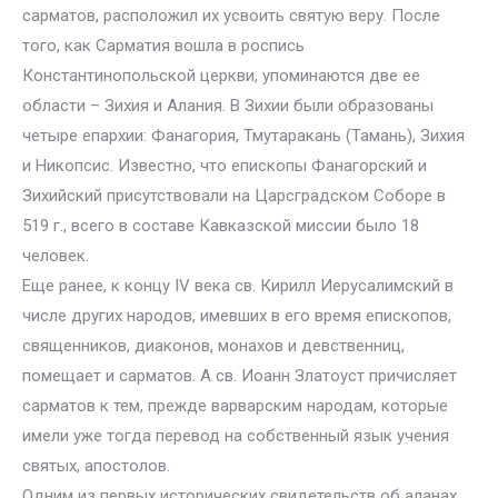
сарматов, расположил их усвоить святую веру. После
того, как Сарматия вошла в роспись
Константинопольской церкви, упоминаются две ее
области – Зихия и Алания. В Зихии были образованы
четыре епархии: Фанагория, Тмутаракань (Тамань), Зихия
и Никопсис. Известно, что епископы Фанагорский и
Зихийский присутствовали на Царсградском Соборе в
519 г., всего в составе Кавказской миссии было 18
человек.
Еще ранее, к концу IV века св. Кирилл Иерусалимский в
числе других народов, имевших в его время епископов,
священников, диаконов, монахов и девственниц,
помещает и сарматов. А св. Иоанн Златоуст причисляет
сарматов к тем, прежде варварским народам, которые
имели уже тогда перевод на собственный язык учения
святых, апостолов.
Одним из первых исторических свидетельств об аланах