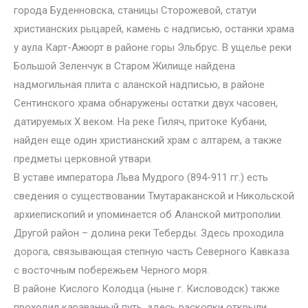
города Буденновска, станицы Сторожевой, статуи
христианских рыцарей, камень с надписью, останки храма
у аула Карт-Ажюрт в районе горы Эльбрус. В ущелье реки
Большой Зеленчук в Старом Жилище найдена
надмогильная плита с аланской надписью, в районе
Сентинского храма обнаружены остатки двух часовен,
датируемых X веком. На реке Гиляч, притоке Кубани,
найден еще один христианский храм с алтарем, а также
предметы церковной утвари.
В уставе императора Льва Мудрого (894-911 гг.) есть
сведения о существовании Тмутараканской и Никольской
архиепископий и упоминается об Аланской митрополии.
Другой район – долина реки Теберды. Здесь проходила
дорога, связывающая степную часть Северного Кавказа
с восточным побережьем Черного моря.
В районе Кислого Колодца (ныне г. Кисловодск) также
проходил караванный путь, здесь раскопки открыли