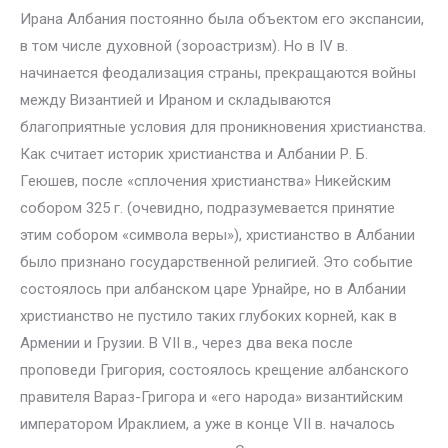
Ирана Албания постоянно была объектом его экспансии,
в том числе духовной (зороастризм). Но в IV в.
начинается феодализация страны, прекращаются войны
между Византией и Ираном и складываются
благоприятные условия для проникновения христианства.
Как считает историк христианства и Албании Р. Б.
Геюшев, после «сплочения христианства» Никейским
собором 325 г. (очевидно, подразумевается принятие
этим собором «символа веры»), христианство в Албании
было признано государственной религией. Это событие
состоялось при албанском царе Урнайре, но в Албании
христианство не пустило таких глубоких корней, как в
Армении и Грузии. В VII в., через два века после
проповеди Григория, состоялось крещение албанского
правителя Вараз-Григора и «его народа» византийским
императором Ираклием, а уже в конце VII в. началось