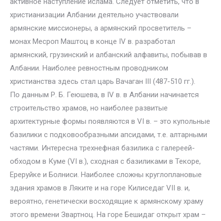
активное наступление ислама. Следует отметить, что в
христианизации Албании деятельно участвовали
армянские миссионеры, а армянский просветитель –
монах Месроп Маштоц в конце IV в. разработал
армянский, грузинский и албанский алфавиты, побывав в
Албании. Наиболее ревностным проводником
христианства здесь стал царь Вачаган III (487-510 гг.).
По данным Р. Б. Геюшева, в IV в. в Албании начинается
строительство храмов, но наиболее развитые
архитектурные формы появляются в VI в. – это купольные
базилики с подковообразными апсидами, т.е. алтарными
частями. Интересна трехнефная базилика с галереей-
обходом в Куме (VI в.), сходная с базиликами в Текоре,
Ереруйке и Болниси. Наиболее сложны круглоплановые
здания храмов в Ляките и на горе Килиседаг VII в. и,
вероятно, генетически восходящие к армянскому храму
этого времени Звартноц. На горе Бешидаг открыт храм –