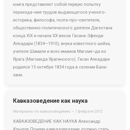
книга представляет собой первую попытку
переизда¬ния трудов выдающегося ученого-
историка, философа, поэта-про¬светителя,
общественно-политического деятеля Дагестана
конца XIX и начала XX веков Гасана-Эфенди
Алкадари (1834—1910), внука известного шейха,
учителя Шамиля и всех имамов Магоме¬да из
Ярага (Магомеда Ярагинского). Гасан Алкадари
родился 15 октября 1834 года в селении Бала-
хани…
Кавказоведение как наука
Материалы по кавказоведению
7 февраля 2012
КАВКАЗОВЕДЕНИЕ КАК НАУКА Александр
Крылов Почему кавказоведение должно стать