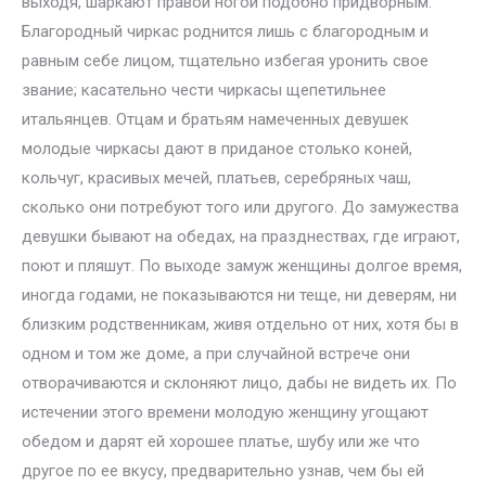
выходя, шаркают правой ногой подобно придворным.
Благородный чиркас роднится лишь с благородным и
равным себе лицом, тщательно избегая уронить свое
звание; касательно чести чиркасы щепетильнее
итальянцев. Отцам и братьям намеченных девушек
молодые чиркасы дают в приданое столько коней,
кольчуг, красивых мечей, платьев, серебряных чаш,
сколько они потребуют того или другого. До замужества
девушки бывают на обедах, на празднествах, где играют,
поют и пляшут. По выходе замуж женщины долгое время,
иногда годами, не показываются ни теще, ни деверям, ни
близким родственникам, живя отдельно от них, хотя бы в
одном и том же доме, а при случайной встрече они
отворачиваются и склоняют лицо, дабы не видеть их. По
истечении этого времени молодую женщину угощают
обедом и дарят ей хорошее платье, шубу или же что
другое по ее вкусу, предварительно узнав, чем бы ей