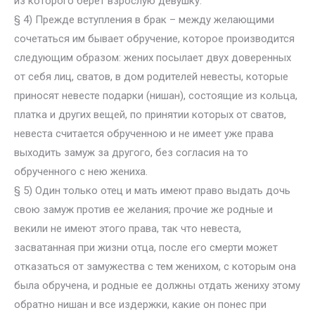
из которого берет взрослую девушку.
§ 4) Прежде вступления в брак – между желающими
сочетаться им бывает обручение, которое производится
следующим образом: жених посылает двух доверенных
от себя лиц, сватов, в дом родителей невесты, которые
приносят невесте подарки (нишан), состоящие из кольца,
платка и других вещей, по принятии которых от сватов,
невеста считается обрученною и не имеет уже права
выходить замуж за другого, без согласия на то
обрученного с нею жениха.
§ 5) Один только отец и мать имеют право выдать дочь
свою замуж против ее желания; прочие же родные и
векили не имеют этого права, так что невеста,
засватанная при жизни отца, после его смерти может
отказаться от замужества с тем женихом, с которым она
была обручена, и родные ее должны отдать жениху этому
обратно нишан и все издержки, какие он понес при