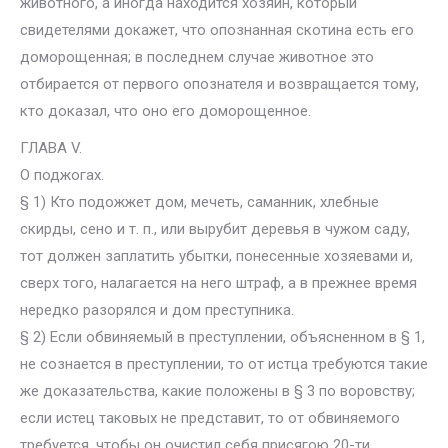
животного, а иногда находится хозяин, который
свидетелями докажет, что опознанная скотина есть его
доморощенная; в последнем случае животное это
отбирается от первого опознателя и возвращается тому,
кто доказал, что оно его доморощенное.
ГЛАВА V.
О поджогах.
§ 1) Кто подожжет дом, мечеть, саманник, хлебные
скирды, сено и т. п., или вырубит деревья в чужом саду,
тот должен заплатить убытки, понесенные хозяевами и,
сверх того, налагается на него штраф, а в прежнее время
нередко разорялся и дом преступника.
§ 2) Если обвиняемый в преступлении, объясненном в § 1,
не сознается в преступлении, то от истца требуются такие
же доказательства, какие положены в § 3 по воровству;
если истец таковых не представит, то от обвиняемого
требуется, чтобы он очистил себя присягою 20-ти