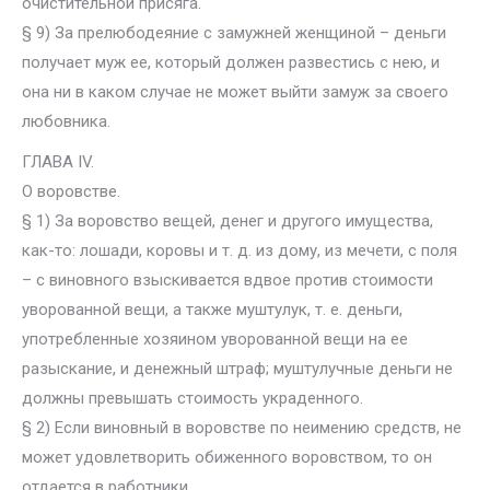
очистительной присяга.
§ 9) За прелюбодеяние с замужней женщиной – деньги
получает муж ее, который должен развестись с нею, и
она ни в каком случае не может выйти замуж за своего
любовника.
ГЛАВА IV.
О воровстве.
§ 1) За воровство вещей, денег и другого имущества,
как-то: лошади, коровы и т. д. из дому, из мечети, с поля
– с виновного взыскивается вдвое против стоимости
уворованной вещи, а также муштулук, т. е. деньги,
употребленные хозяином уворованной вещи на ее
разыскание, и денежный штраф; муштулучные деньги не
должны превышать стоимость украденного.
§ 2) Если виновный в воровстве по неимению средств, не
может удовлетворить обиженного воровством, то он
отдается в работники.