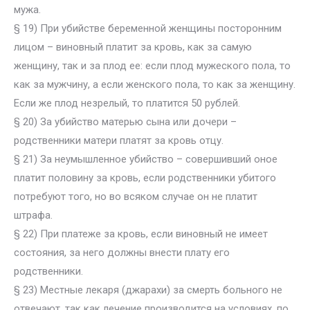
мужа.
§ 19) При убийстве беременной женщины посторонним
лицом – виновный платит за кровь, как за самую
женщину, так и за плод ее: если плод мужеского пола, то
как за мужчину, а если женского пола, то как за женщину.
Если же плод незрелый, то платится 50 рублей.
§ 20) За убийство матерью сына или дочери –
родственники матери платят за кровь отцу.
§ 21) За неумышленное убийство – совершивший оное
платит половину за кровь, если родственники убитого
потребуют того, но во всяком случае он не платит
штрафа.
§ 22) При платеже за кровь, если виновный не имеет
состояния, за него должны внести плату его
родственники.
§ 23) Местные лекаря (джарахи) за смерть больного не
отвечают, так как лечение производится на условиях, по