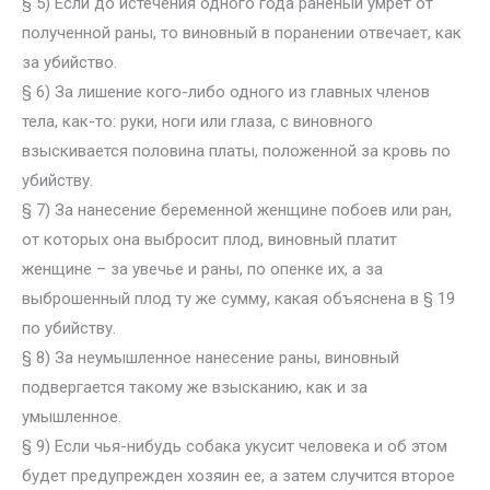
§ 5) Если до истечения одного года раненый умрет от
полученной раны, то виновный в поранении отвечает, как
за убийство.
§ 6) За лишение кого-либо одного из главных членов
тела, как-то: руки, ноги или глаза, с виновного
взыскивается половина платы, положенной за кровь по
убийству.
§ 7) За нанесение беременной женщине побоев или ран,
от которых она выбросит плод, виновный платит
женщине – за увечье и раны, по опенке их, а за
выброшенный плод ту же сумму, какая объяснена в § 19
по убийству.
§ 8) За неумышленное нанесение раны, виновный
подвергается такому же взысканию, как и за
умышленное.
§ 9) Если чья-нибудь собака укусит человека и об этом
будет предупрежден хозяин ее, а затем случится второе