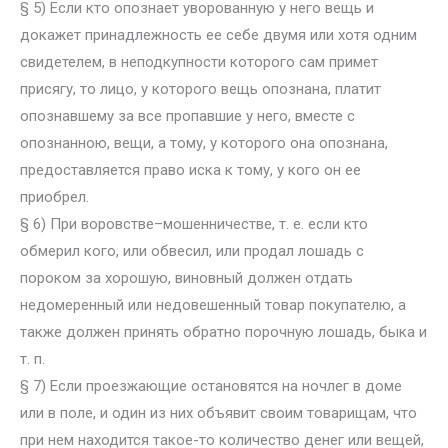
§ 5) Если кто опознает уворованную у него вещь и
докажет принадлежность ее себе двумя или хотя одним
свидетелем, в неподкупности которого сам примет
присягу, то лицо, у которого вещь опознана, платит
опознавшему за все пропавшие у него, вместе с
опознанною, вещи, а тому, у которого она опознана,
предоставляется право иска к тому, у кого он ее
приобрел.
§ 6) При воровстве–мошенничестве, т. е. если кто
обмерил кого, или обвесил, или продал лошадь с
пороком за хорошую, виновный должен отдать
недомеренный или недовешенный товар покупателю, а
также должен принять обратно порочную лошадь, быка и
т. п.
§ 7) Если проезжающие остановятся на ночлег в доме
или в поле, и один из них объявит своим товарищам, что
при нем находится такое-то количество денег или вещей,