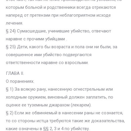
которым больной и родственники всегда отрекаются
наперед от претензии при неблагоприятном исходе
лечения.
§ 24) Сумасшедшие, учинившие убийство, отвечают
наравне с прочими убийцами .
§ 25) Дети, какого бы возраста и пола они ни были, за
совершенное ими убийство подвергаются
ответственности наравне со взрослыми.
ГЛАВА II.
О поранениях.
§ 1) За всякую рану, нанесенную огнестрельным или
холодным оружием, виновный должен заплатить, по
оценке ее туземным джарахом (лекарем).
§ 2) Если же обвиняемый в нанесении раны не сознается,
то со стороны истца требуются такие же доказательства,
какие означены в §§ 2, 3 и 4 по убийству.