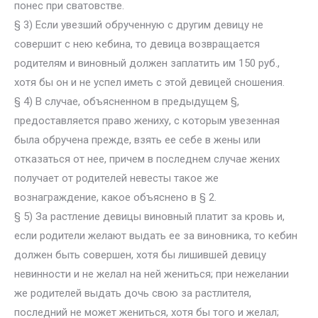
понес при сватовстве.
§ 3) Если увезший обрученную с другим девицу не
совершит с нею кебина, то девица возвращается
родителям и виновный должен заплатить им 150 руб.,
хотя бы он и не успел иметь с этой девицей сношения.
§ 4) В случае, объясненном в предыдущем §,
предоставляется право жениху, с которым увезенная
была обручена прежде, взять ее себе в жены или
отказаться от нее, причем в последнем случае жених
получает от родителей невесты такое же
вознаграждение, какое объяснено в § 2.
§ 5) За растление девицы виновный платит за кровь и,
если родители желают выдать ее за виновника, то кебин
должен быть совершен, хотя бы лишившей девицу
невинности и не желал на ней жениться; при нежелании
же родителей выдать дочь свою за растлителя,
последний не может жениться, хотя бы того и желал;