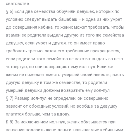
сватовстве.
§ 6) Если два семейства обручили девушек, которых по
условию следует выдать башабаш – и одна из них умрет
до совершения кебина, то жених может требовать, чтобы
взамен ее родители выдали другую из того же семейства
девушку, если умрет и другая, то он имеет право
требовать третью; затем его требование прекращается,
если родители того семейства не захотят выдать за него
четвертую, но они возвращают ему иол-пул. Если же
жених не пожелает вместо умершей своей невесты, взять
другую девушку в том же семействе, то родители
умершей девушки должны возвратить ему иол-пул.
§ 7) Размер иол-пул не определен; он совершенно
зависит от обоюдных условий, но вообще за девушку
платится больше, чем за вдову.
§ 8) За исключением иол-пул, жених обязывается при
венчании подарить жене деньги, называемые кебинными: