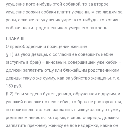
укушение кого-нибудь этой собакой, то за второе
укушение хозяин собаки платит укушенным ею людям за
раны; если же от укушения умрет кто-нибудь, то хозяин
собаки платит родственникам умершего за кровь.
ГЛАВА III.
О прелюбодеянии и похищении женщин.
§ 1) За увоз девицы, с согласия ее совершить кебин
(вступить в брак) – виновный, совершившей уже кебин –
должен заплатить отцу или ближайшим родственникам
девицы такую же сумму, как за убийство женщины, т. е.
150 руб.
§ 2) Если уведена будет девица, обрученная с другим, и
увезший совершит с нею кебин, то брак не расторгается,
но похититель должен заплатить вышеуказанную сумму
родителям невесты, которые, в свою очередь, должны
заплатить прежнему жениху ее все издержки, какие он