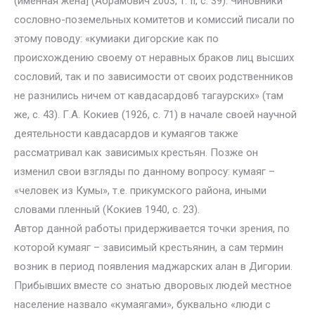
(именная жена] (Абрамович 2003, т. II, с. 39). Чиновники
сословно-поземельных комитетов и комиссий писали по
этому поводу: «кумиаки дигорские как по
происхождению своему от неравных браков лиц высших
сословий, так и по зависимости от своих родственников
не разнились ничем от кавдасардов6 тагаурских» (там
же, с. 43). Г.А. Кокиев (1926, с. 71) в начале своей научной
деятельности кавдасардов и кумаягов также
рассматривал как зависимых крестьян. Позже он
изменил свои взгляды по данному вопросу: кумаяг –
«человек из Кумы», т.е. прикумского района, иными
словами пленный (Кокиев 1940, с. 23).
Автор данной работы придерживается точки зрения, по
которой кумаяг – зависимый крестьянин, а сам термин
возник в период появления маджарских алан в Дигории.
Прибывших вместе со знатью дворовых людей местное
население назвало «кумаягами», буквально «люди с