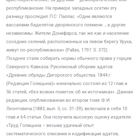
республиканские. На примере западных осетин эту
разницу проследил П.С. Паллас. «Одни являются
вассалами баделятов дворянского племени…, а другие
независимы. Жители Донифарса, так же как и население
соседних селений, расположенных на левом берегу Уруха,
живут по-республикански» (Pallas, 1797. S. 372).
Позднее стали собирать нормы обычного права у горцев
Северного Кавказа. Рукописный сборник адатов
«Древние обряды Дигорского общества. 1844 г.
(Редакция Голицына)» изначально состоял из 12 глав и
56 статей, «без всяких пометок об их источниках». Данная
редакция, опубликованная во втором томе Ф.И.
Леонтовича (1883, вып. II, сс. 31-39), включала в себя 10
глав и 64 статьи. Она получила высокую оценку издателя:
«Труд Голицына – весьма удачный опыт
систематического описания и кодификации адатов,