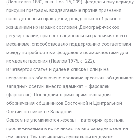
(Леонтович 1882, вып. I, сс. 15, 239). Феодальному периоду
присущи преграды, воздвигаемые против признания
наследственных прав детей, рожденных от браков с
женщинами из низших сословий. Демографическое
регулирование, при всех национальных различиях в его
механизме, способствовало поддержанию соответствия
между потребностями феодалов и возможностями для
их удовлетворения (Павлов 1975, с. 222).
В четвертой статье и далее в списке Голицына
неправильно обозначено сословие крестьян-общинников
западных осетин: вместо адамихат – фарсалек
(фарсаглаг). Последний термин применялся для
обозначения общинников Восточной и Центральной
Осетии, но никак не Западной.
Совсем не упоминаются хехезы – категория крестьян,
прослеживаемая в источниках только западных осетин
(см. ниже). Так назывались пришельцы из других