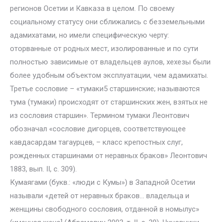
регионов Осетии и Кавказа в целом. По своему
социальному статусу они сближались с безземельными
адамихатами, но имели специфическую черту:
оторванные от родных мест, изолированные и по сути
полностью зависимые от владельцев аулов, хехезы были
более удобным объектом эксплуатации, чем адамихаты.
Третье сословие – «тумаки5 старшинские; называются
тума (тумаки) происходят от старшинских жен, взятых не
из сословия старшин». Термином тумаки Леонтович
обозначал «сословие дигорцев, соответствующее
кавдасардам тагаурцев, – класс крепостных слуг,
рожденных старшинами от неравных браков» Леонтович
1883, вып. II, с. 309).
Кумаягами (букв.: «люди с Кумы») в Западной Осетии
называли «детей от неравных браков… владельца и
женщины свободного сословия, отданной в номылус»