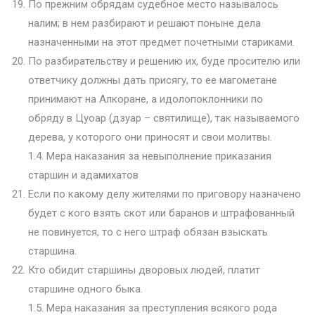
По прежним обрядам судебное место называлось
налим; в нем разбирают и решают поныне дела
назначенными на этот предмет почетными стариками.
По разбирательству и решению их, буде просителю или
ответчику должны дать присягу, то ее магометане
принимают на Алкоране, а идолопоклонники по
обряду в Цуоар (дзуар – святилище), так называемого
дерева, у которого они приносят и свои молитвы.
1.4. Мера наказания за невыполнение приказания
старшин и адамихатов
Если по какому делу жителями по приговору назначено
будет с кого взять скот или баранов и штрафованный
не повинуется, то с него штраф обязан взыскать
старшина.
Кто обидит старшины дворовых людей, платит
старшине одного быка.
1.5. Мера наказания за преступления всякого рода