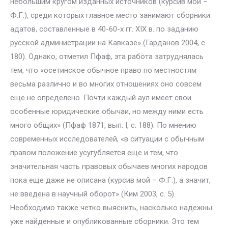
небольшим кругом изданных источников (курсив мой –
Ф.Г.), среди которых главное место занимают сборники
адатов, составленные в 40-60-х гг. XIX в. по заданию
русской администрации на Кавказе» (Гарданов 2004, с.
180). Однако, отметил Пфаф, эта работа затруднялась
тем, что «осетинское обычное право по местностям
весьма различно и во многих отношениях оно совсем
еще не определено. Почти каждый аул имеет свои
особенные юридические обычаи, но между ними есть
много общих» (Пфаф 1871, вып. I, с. 188). По мнению
современных исследователей, «в ситуации с обычным
правом положение усугубляется еще и тем, что
значительная часть правовых обычаев многих народов
пока еще даже не описана (курсив мой – Ф.Г.), а значит,
не введена в научный оборот» (Ким 2003, с. 5).
Необходимо также четко выяснить, насколько надежны
уже найденные и опубликованные сборники. Это тем