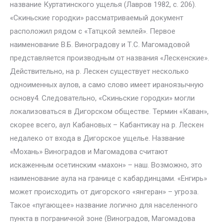
название Куртатинского ущелья (Лавров 1982, с. 206).
«Скиньские городки» рассматриваемый документ
расположил рядом с «Татцкой землей». Первое
наименование В.Б. Виноградову и Т.С. Магомадовой
представляется производным от названия «Лескенские».
Действительно, на р. Лескен существует несколько
одноименных аулов, а само слово имеет ираноязычную
основу4. Следовательно, «Скиньские городки» могли
локализоваться в Дигорском обществе. Термин «Каван»,
скорее всего, аул Кабановых – Кабантикау на р. Лескен
недалеко от входа в Дигорское ущелье. Название
«Мохань» Виноградов и Магомадова считают
искаженным осетинским «махон» – наш. Возможно, это
наименование аула на границе с кабардинцами. «Енгирь»
может происходить от дигорского «янгеран» – угроза.
Такое «пугающее» название логично для населенного
пункта в пограничной зоне (Виноградов, Магомадова