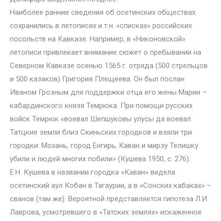
Наиболее ранние сведения об осетинских обществах
сохранились в летописях и т.н. «списках» российских
посольств на Кавказе. Например, в «Никоновской»
летописи привлекает внимание сюжет о пребывании на
Северном Кавказе осенью 1565 г. отряда (500 стрельцов
и 500 казаков) Григория Плещеева. Он был послан
Иваном Грозным для поддержки отца его жены Марии –
кабардинского князя Темрюка. При помощи русских
войск Темрюк «воевал Шепшуковы улусы да воевал
Татцкие земли близ Скиньских городков и взяли три
городки: Мохань, город Енгирь, Каван и мирзу Телишку
убили и людей многих побили» (Кушева 1950, с. 276).
Е.Н. Кушева в названии городка «Каван» видела
осетинский аул Кобан в Тагаурии, а в «Сонских кабаках» –
сванов (там же). Вероятной представляется гипотеза Л.И.
Лаврова, усмотревшего в «Татских землях» искаженное