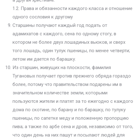
а другая христиане.
1.2. Права и обязанности каждого класса и отношение
одного сословия к другому
Старшины получают каждый год подать от
адамихатов с каждого, сена по одному стогу, в
котором не более двух лошадиных вьюков, и сверх
того лошадь, один тулук пшеницы, по менее четверти;
летом им дается по барашку.
Из старшин, живущих на плоскости, фамилия
Тугановых получает против прежнего обряда гораздо
более, потому что правительством подарены им в
значительном количестве земли, которыми
пользуются жители и платят за то ежегодно с каждого
дома по скотине, по барану и по барашку, по тулуку
пшеницы, по сапетке меду и положенную пропорцию
пива; а также по арбе сена и дров, независимо от того,
что один день на них пашут и посылают людей для