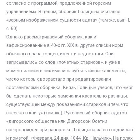
согласно с программой, предложенной горским
управлением». В целом, сборник Голицына считался
«верным изображением сущности адата» (там же, вып. I,
с. 60).
Однако рассматриваемый сборник, как и
зафиксированные в 40-х гг. XIX в. другие списки норм
обычного права горцев, имеет и недостатки. Они
записывались со слов «почетных стариков», и уже в
момент записи в них имелись субъективные элементы,
число которых возрастало при редактировании
составителями сборника. Князь Голицын уверял, что «мог
бы сделать некоторые замечания касательно разницы,
существующей между показаниями стариков и тем, что
внесено в книгу» (там же). Рукописный сборник адатов
«дигорского общества или Дигорской Осетии
препровожден при рапорте кн. Голицына за его подписью
и пометой: «Февраля, 24 дня, 1844. Кр. Нальчик». На полях