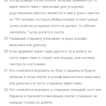
Когда убийцы после уплаты за кровь примирятся, то
варят много пива с припасами для угощения;
родственники убитого являются к ним в дом с свитою
из 100 человек, которых убийца кормит и поит целые
сутки; если же угощения этого не делает, то обязан
заплатить 7 штук рогатого скота.
Ранивший старшину уплачивает в виде штрафа
мальчика или девочку.
Если адамихат ранит один другого, то в уплату за
честь варит пиво и отдает или лошадь, или скотину,
смотря по состоянию.
Кто осмелится воровать из базу старшины и будете
обличен в этом, платит в штраф малолетнего мальчика
или девочку и в честь старшины варит пиво.
Кто осмелится воровать у старшины лошадей, скот или
баранов и признается виновным, платит старшине за
каждую голову по девяти.