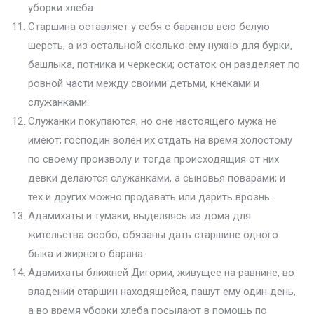
уборки хлеба.
Старшина оставляет у себя с баранов всю белую
шерсть, а из остальной сколько ему нужно для бурки,
башлыка, потника и черкески; остаток он разделяет по
ровной части между своими детьми, кнеками и
служанками.
Служанки покупаются, но оне настоящего мужа не
имеют; господин волен их отдать на время холостому
по своему произволу и тогда происходящия от них
девки делаются служанками, а сыновья поварами; и
тех и других можно продавать или дарить врознь.
Адамихаты и тумаки, выделяясь из дома для
жительства особо, обязаны дать старшине одного
быка и жирного барана.
Адамихаты ближней Дигории, живущее на равнине, во
владении старшин находящейся, пашут ему один день,
а во время уборки хлеба посылают в помощь по