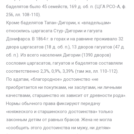
баделятов было 45 семейств, 169 д. об. п. (ЦГА РСО-А, ф.
256, лл. 108-110).
Кроме баделятов Тапан-Дигории, к «владельцам»
относились царгасата Стур-Дигории и гагуата
Донифарса. В 1864 г. в горах и на равнине проживало 32
двора царгасатов (18 д. об. п.), 13 дворов гагуатов (47 д.
об. п.). Из всего населения Дигории (1390 дворов)
сословия царгасатов, гагуатов и баделятов составляли
соответственно 2,3%, 0,9%, 3,39% (там же, лл. 110-112).
По адатам, «благородное» достоинство «не
приобретается ни покупками, ни заслугами, ни личными
качествами, старшинство их зависит от древности рода».
Нормы обычного права фиксируют передачу
«княжеского и старшинского достоинства» только
законным детям от равных браков. Жена не могла
«сообщить этого достоинства ни мужу, ни детям»