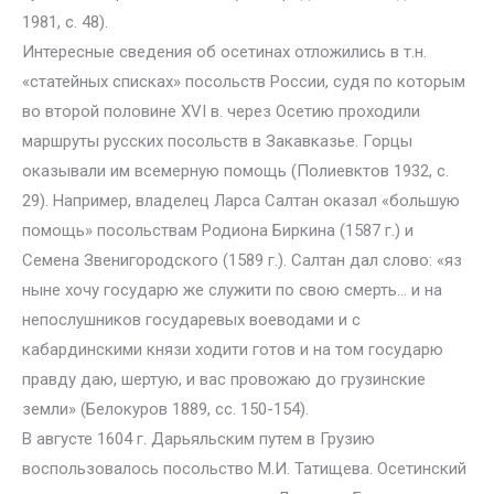
1981, с. 48).
Интересные сведения об осетинах отложились в т.н.
«статейных списках» посольств России, судя по которым
во второй половине XVI в. через Осетию проходили
маршруты русских посольств в Закавказье. Горцы
оказывали им всемерную помощь (Полиевктов 1932, с.
29). Например, владелец Ларса Салтан оказал «большую
помощь» посольствам Родиона Биркина (1587 г.) и
Семена Звенигородского (1589 г.). Салтан дал слово: «яз
ныне хочу государю же служити по свою смерть… и на
непослушников государевых воеводами и с
кабардинскими князи ходити готов и на том государю
правду даю, шертую, и вас провожаю до грузинские
земли» (Белокуров 1889, сс. 150-154).
В августе 1604 г. Дарьяльским путем в Грузию
воспользовалось посольство М.И. Татищева. Осетинский