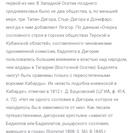
первой из них. В Западной Осетии позднего
средневековья было не два общества, а, по меньшей
мере, три: Тапан-Дигора, Стыр-Дигора и Донифарс;
иногда к ним добавляют Лезгор. По данным «Очерка
сословного строя в горских обществах Терской и
Кубанской областей», составленного чиновниками
одноименной комиссии, баделята в Дигории
пользовались большим влиянием и властью над народом,
чем алдары в Тагаурии (Восточной Осетии). Баделята
«могут быть сравнимы только с первостепенными
ворками Кабарды». Их «власть подобна княжеской в
Кабарде», отмечал в 1812 г. Д. Буцковский (ЦГИА, ф. 414,
л. 72). «Нет ни одного сословия в Дигории, которое не
находилось бы в зависимости от них». Как писали
путешественники, дигорские крестьяне «зависят от
Бадиллов или Бадиллатов, рыцарского сословия,
живущего в горах» (Rommel 1808, S. 56). В 1845 г.