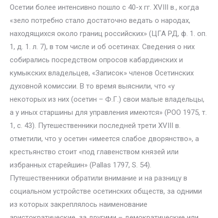
Осетии более интенсивно пошло с 40-х гг. XVIII в., когда
«зело потребно стало достаточно ведать о народах,
находящихся около границ российских» (ЦГА РД, ф. 1. оп.
1, д. 1. л. 7), в том числе и об осетинах. Сведения о них
собирались посредством опросов кабардинских и
кумыкских владельцев, «Записок» членов Осетинских
духовной комиссии. В то время выяснили, что «у
некоторых из них (осетин – Ф.Г.) свои малые владельцы,
а у иных старшины для управления имеются» (РОО 1975, т.
1, с. 43). Путешественники последней трети XVIII в.
отметили, что у осетин «имеется слабое дворянство», а
крестьянство стоит «под главенством князей или
избранных старейшин» (Pallas 1797, S. 54).
Путешественники обратили внимание и на разницу в
социальном устройстве осетинских обществ, за одними
из которых закреплялось наименование
аристократические, за другими – демократические или