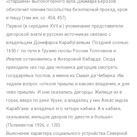
«старшина» высокогорного аула Джимара Берозов
обеспечил членам посольства безопасный проезд, кров
и пищу (там же, сс. 454, 457).
Первое (в середине XVII в.) упоминание представителя
дигорской знати в русских источниках связано с
владельцем Донифарса Карабугаевым. Поздней осенью
1650 г. по пути в Грузию послы России Толочанов и
Иевлев остановились в Анзоровой Кабарде. Сюда
приходили «из гор два человека дигорцев смотреть
государевых послов, а имена их Смаил да Чибирка. Им
задали вопрос «отколе пришли, и каково владения, и для
чево пришли». И они сказались дигорцы. Жилище их в
горах, вверх по реке Урухе, а владелец у них Алкас мурза
Карабгаев; а владенье его четыре кабака. А в кабаке,
сказывали, жильцов дворов по двести и больше»
(Полиевктов 1926, с. 120).
Выяснение характера социального устройства Северной