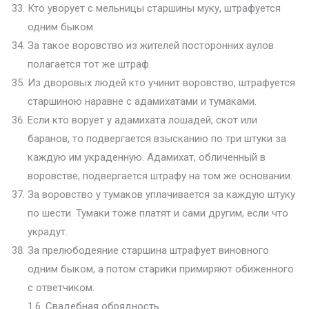
Кто уворует с мельницы старшины муку, штрафуется
одним быком.
За такое воровство из жителей посторонних аулов
полагается тот же штраф.
Из дворовых людей кто учинит воровство, штрафуется
старшиною наравне с адамихатами и тумаками.
Если кто ворует у адамихата лошадей, скот или
баранов, то подвергается взысканию по три штуки за
каждую им украденную. Адамихат, обличенный в
воровстве, подвергается штрафу на том же основании.
За воровство у тумаков уплачивается за каждую штуку
по шести. Тумаки тоже платят и сами другим, если что
украдут.
За прелюбодеяние старшина штрафует виновного
одним быком, а потом старики примиряют обиженного
с ответчиком.
1.6. Свадебная обрядность