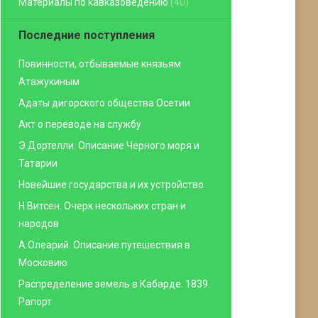
Материалы по кавказоведению
(40)
Последние поступления
Повинности, отбываемые князьям
Атажукиным
Адаты дигорского общества Осетии
Акт о переводе на службу
Э.Дортелли. Описание Черного моря и
Татарии
Новейшие государства и их устройство
Н.Витсен. Очерк нескольких стран и
народов
А.Олеарий. Описание путешествия в
Московию
Распределение земель в Кабарде. 1839.
Рапорт