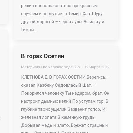
решил воспользоваться прекрасным
случаем и вернуться в Темир-Хан-Шуру
другой дорогой – через аулы Ашильту и
Гимры.…
В горах Осетии
Материалы по кавказоведению
12 марта 2012
КЛЕТНОВА Е. В ГОРАХ ОСЕТИИ Берегись, –
сказал Казбеку Седовласый Шат, –
Покорился человеку Ты недаром, брат. Он
настроит дымных келий По уступам гор, В
глубине твоих ущелий Зазвенит топор, И
железная лопата В каменную грудь,
х
Добывая медь и злато, Врежет страшный