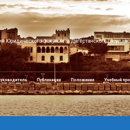
я Юридического факультета Дагестанского государс
уководитель
Публикации
Положение
Учебный пр