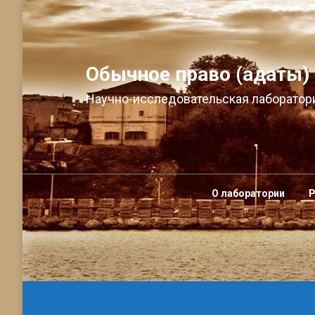
Обычное право (адаты)
Научно-исследовательская лаборатори
О лаборатории
Р