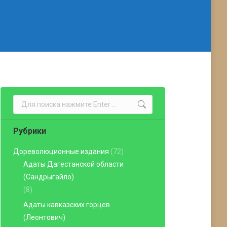
Поиск:
Рубрики
Дореволюционные издания
(72)
Адаты Дагестанской области
(Сандрыгайло)
(8)
Адаты кавказских горцев
(Леонтович)