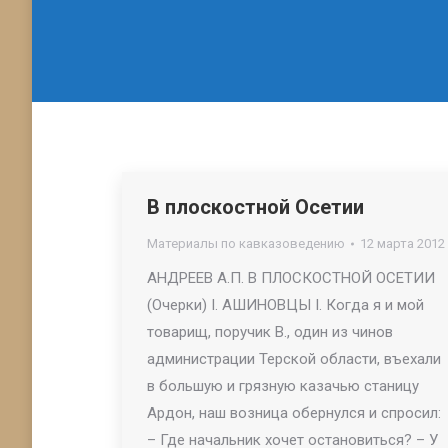
В плоскостной Осетии
Материалы по кавказоведению
12 марта 2012
АНДРЕЕВ А.П. В ПЛОСКОСТНОЙ ОСЕТИИ
(Очерки) I. АШИНОВЦЫ I. Когда я и мой
товарищ, поручик В., один из чинов
администрации Терской области, въехали
в большую и грязную казачью станицу
Ардон, наш возница обернулся и спросил:
– Где начальник хочет остановиться? – У