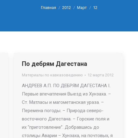
Главная
2012
Март
12
Вы здесь:
По дебрям Дагестана
Материалы по кавказоведению
12 марта 2012
АНДРЕЕВ А.П. ПО ДЕБРЯМ ДАГЕСТАНА I.
Первые впечатления Выезд из Хунзаха. –
Ст. Матласы и магометанская ураза. –
Перемена погоды. – Природа северо-
восточного Дагестана. – Горские поля и
их “приготовление”. Добравшись до
столицы Аварии – Хунзаха, на почтовых, я