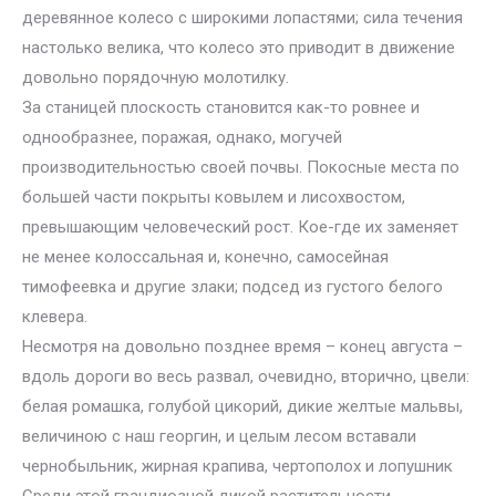
деревянное колесо с широкими лопастями; сила течения
настолько велика, что колесо это приводит в движение
довольно порядочную молотилку.
За станицей плоскость становится как-то ровнее и
однообразнее, поражая, однако, могучей
производительностью своей почвы. Покосные места по
большей части покрыты ковылем и лисохвостом,
превышающим человеческий рост. Кое-где их заменяет
не менее колоссальная и, конечно, самосейная
тимофеевка и другие злаки; подсед из густого белого
клевера.
Несмотря на довольно позднее время – конец августа –
вдоль дороги во весь развал, очевидно, вторично, цвели:
белая ромашка, голубой цикорий, дикие желтые мальвы,
величиною с наш георгин, и целым лесом вставали
чернобыльник, жирная крапива, чертополох и лопушник