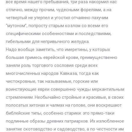
все время нашего пребывания, три раза накормил нас
отлично, между прочим, чудесными форелями, а на
четвертый не утерпел и угостил отчаянно пахучим
“мутоном”, попросту старым козлом со всеми его
специфическими особенностями и последствиями,
гибельными для непривычного желудка.
Надо вообще заметить, что имеретины, у которых
большая примесь еврейской крови, преимущественно
заняли роль торгового сословия среди всех
многочисленных народов Кавказа, тогда как
чистокровные, так называемые, горские или
воинствующие евреи совершенно чужды меркантильным
стремлениям. Необычайно стройные и красивые, в своих
полосатых хитонах и чалмах на голове, они воскрешают
библейские типы, особенно старики: это прямо-таки
подлинные образы древних патриархов. Их излюбленное
занятие скотоводство и садоводство, а по честности им