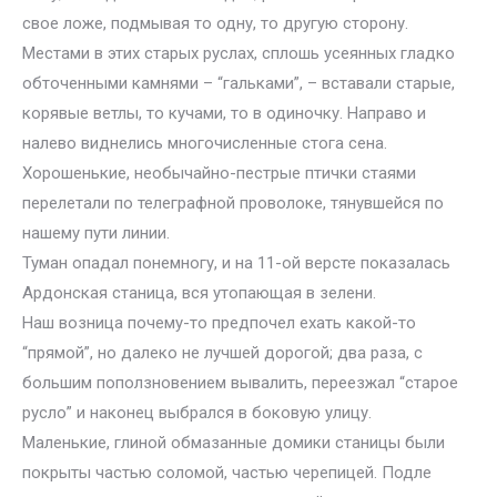
свое ложе, подмывая то одну, то другую сторону.
Местами в этих старых руслах, сплошь усеянных гладко
обточенными камнями – “гальками”, – вставали старые,
корявые ветлы, то кучами, то в одиночку. Направо и
налево виднелись многочисленные стога сена.
Хорошенькие, необычайно-пестрые птички стаями
перелетали по телеграфной проволоке, тянувшейся по
нашему пути линии.
Туман опадал понемногу, и на 11-ой версте показалась
Ардонская станица, вся утопающая в зелени.
Наш возница почему-то предпочел ехать какой-то
“прямой”, но далеко не лучшей дорогой; два раза, с
большим поползновением вывалить, переезжал “старое
русло” и наконец выбрался в боковую улицу.
Маленькие, глиной обмазанные домики станицы были
покрыты частью соломой, частью черепицей. Подле