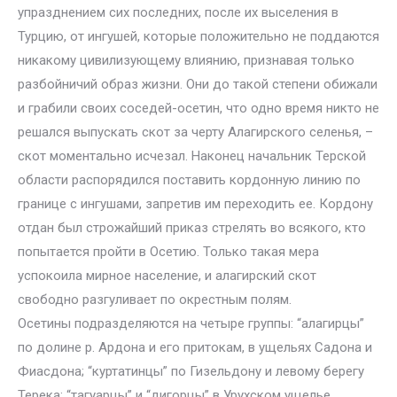
упразднением сих последних, после их выселения в
Турцию, от ингушей, которые положительно не поддаются
никакому цивилизующему влиянию, признавая только
разбойничий образ жизни. Они до такой степени обижали
и грабили своих соседей-осетин, что одно время никто не
решался выпускать скот за черту Алагирского селенья, –
скот моментально исчезал. Наконец начальник Терской
области распорядился поставить кордонную линию по
границе с ингушами, запретив им переходить ее. Кордону
отдан был строжайший приказ стрелять во всякого, кто
попытается пройти в Осетию. Только такая мера
успокоила мирное население, и алагирский скот
свободно разгуливает по окрестным полям.
Осетины подразделяются на четыре группы: “алагирцы”
по долине р. Ардона и его притокам, в ущельях Садона и
Фиасдона; “куртатинцы” по Гизельдону и левому берегу
Терека; “тагуарцы” и “дигорцы” в Урухском ущелье.