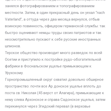
занялся фотографированием и топографированием
местности. Затем, в один прекрасный день он уехал “nach
Vaterland”, а оттуда через два месяца вернулся, отбыв
воинскую повинность, офицером германской службы: так
быстро оценивают немцы труды своих патриотов и так
неосмотрительно пускают к себе русские иностранных
шпионов.
Терское общество производит много разведок по всей
Осетии и приступило к постройке рудо-обогатительной
фабрики в Фоснальском ущелье примыкающем к
Урухскому.
Горнопромышленный округ охватил довольно обширное
пространство: почти все Ар донское ущелье вплоть до
поста св. Николая (45 верст от Алагира), примыкающие к
нему слева Архонское и справа Садонское ущелья, затем
перекинулся через Згидский перевал (в верховье