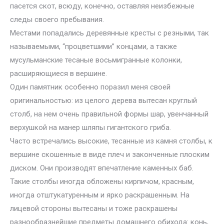
пасется скот, всюду, конечно, оставляя неизбежные
следы своего пребывания.
Местами попадались деревянные кресты с резными, так
называемыми, “процветшими” концами, а также
мусульманские тесаные восьмигранные колонки,
расширяющиеся в вершине.
Один памятник особенно поразил меня своей
оригинальностью: из целого дерева вытесан круглый
столб, на нем очень правильной формы шар, увенчанный
верхушкой на манер шляпы гигантского гриба.
Часто встречались высокие, тесанные из камня столбы, к
вершине скошенные в виде плеч и законченные плоским
диском. Они производят впечатление каменных баб.
Такие столбы иногда обложены кирпичом, красным,
иногда отштукатуренным и ярко раскрашенным. На
лицевой стороны вытесаны и тоже раскрашены
разнообразнейшие предметы домашнего обихода: конь,