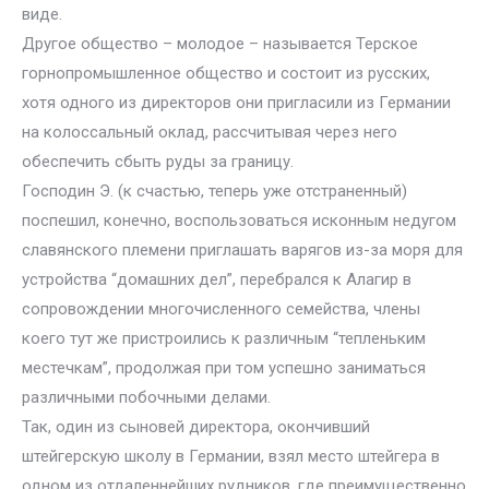
виде.
Другое общество – молодое – называется Терское
горнопромышленное общество и состоит из русских,
хотя одного из директоров они пригласили из Германии
на колоссальный оклад, рассчитывая через него
обеспечить сбыть руды за границу.
Господин Э. (к счастью, теперь уже отстраненный)
поспешил, конечно, воспользоваться исконным недугом
славянского племени приглашать варягов из-за моря для
устройства “домашних дел”, перебрался к Алагир в
сопровождении многочисленного семейства, члены
коего тут же пристроились к различным “тепленьким
местечкам”, продолжая при том успешно заниматься
различными побочными делами.
Так, один из сыновей директора, окончивший
штейгерскую школу в Германии, взял место штейгера в
одном из отдаленнейших рудников, где преимущественно