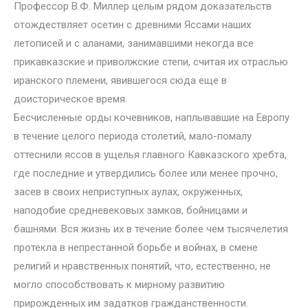
Профессор В.Ф. Миллер целым рядом доказательств
отождествляет осетин с древними Яссами наших
летописей и с аланами, занимавшими некогда все
прикавказские и приволжские степи, считая их отраслью
иранского племени, явившегося сюда еще в
доисторическое время.
Бесчисленные орды кочевников, наплывавшие на Европу
в течение целого периода столетий, мало-помалу
оттеснили яссов в ущелья главного Кавказского хребта,
где последние и утвердились более или менее прочно,
засев в своих неприступных аулах, окруженных,
наподобие средневековых замков, бойницами и
башнями. Вся жизнь их в течение более чем тысячелетия
протекла в непрестанной борьбе и войнах, в смене
религий и нравственных понятий, что, естественно, не
могло способствовать к мирному развитию
прирожденных им задатков гражданственности.