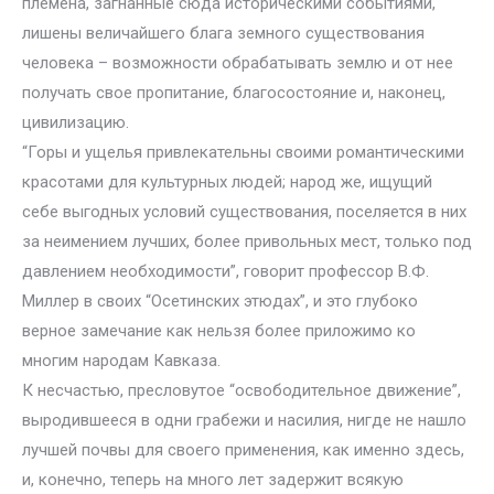
племена, загнанные сюда историческими событиями,
лишены величайшего блага земного существования
человека – возможности обрабатывать землю и от нее
получать свое пропитание, благосостояние и, наконец,
цивилизацию.
“Горы и ущелья привлекательны своими романтическими
красотами для культурных людей; народ же, ищущий
себе выгодных условий существования, поселяется в них
за неимением лучших, более привольных мест, только под
давлением необходимости”, говорит профессор В.Ф.
Миллер в своих “Осетинских этюдах”, и это глубоко
верное замечание как нельзя более приложимо ко
многим народам Кавказа.
К несчастью, пресловутое “освободительное движение”,
выродившееся в одни грабежи и насилия, нигде не нашло
лучшей почвы для своего применения, как именно здесь,
и, конечно, теперь на много лет задержит всякую