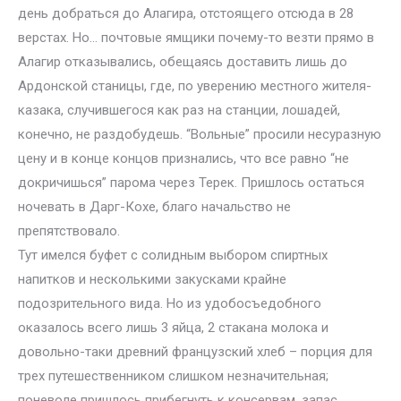
день добраться до Алагира, отстоящего отсюда в 28
верстах. Но… почтовые ямщики почему-то везти прямо в
Алагир отказывались, обещаясь доставить лишь до
Ардонской станицы, где, по уверению местного жителя-
казака, случившегося как раз на станции, лошадей,
конечно, не раздобудешь. “Вольные” просили несуразную
цену и в конце концов признались, что все равно “не
докричишься” парома через Терек. Пришлось остаться
ночевать в Дарг-Кохе, благо начальство не
препятствовало.
Тут имелся буфет с солидным выбором спиртных
напитков и несколькими закусками крайне
подозрительного вида. Но из удобосъедобного
оказалось всего лишь 3 яйца, 2 стакана молока и
довольно-таки древний французский хлеб – порция для
трех путешественником слишком незначительная;
поневоле пришлось прибегнуть к консервам, запас