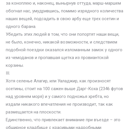
за коноплею и, наконец, вынырнув оттуда, марш-маршем
обогнал нас, умудрившись, помимо изрядного количества
наших вещей, подсадить в свою арбу еще трех осетин и
одного барана.
Убедить этих людей в том, что они попортят наши вещи,
не было, конечно, никакой возможности, и следствием
подобной поездки оказался изломанным замок у одного
из чемоданов и пропавшая щетка из провиантской
корзины.
III.
Хотя селенье Алагир, или Уаладжир, как произносят
осетины, стоит на 100 сажен выше Дарг-Коха (2346 футов
над уровнем моря) и у самого подножья хребта, но
издали никакого впечатления не производит, так как
размещается на плоскости.
Единственно, что привлекает внимание при въезде – это
обширное кладбище с красивыми надробными