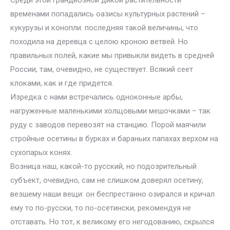
Среди этой грандиозной дикой растительности
временами попадались оазисы культурных растений –
кукурузы и конопли: последняя такой величины, что
походила на деревца с целою кроною ветвей. Но
правильных полей, какие мы привыкли видеть в средней
России, там, очевидно, не существует. Всякий сеет
клоками, как и где придется.
Изредка с нами встречались одноконные арбы,
нагруженные маленькими холщовыми мешочками – так
руду с заводов перевозят на станцию. Порой маячили
стройные осетины в бурках и бараньих папахах верхом на
сухопарых конях.
Возница наш, какой-то русский, но подозрительный
субъект, очевидно, сам не слишком доверял осетину,
везшему наши вещи: он беспрестанно озирался и кричал
ему то по-русски, то по-осетински, рекомендуя не
отставать. Но тот, к великому его негодованию, скрылся