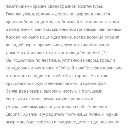
памятниками крайне своеобразной архитектуры.
Главная улица, прямая и довольно широкая, тянется
среди заборов и домов, по большей части одноэтажных
и невзрачных, занятых маленькими грязными лавчонками.
Каково же было наше удивление, когда возница осадил
лошадей перед приличным двухэтажным каменным
домом и объявил, что это гостиница “Бель-Вю” (?!).
Мы поднялись по лестнице, устланной ковром, прошли
коридорчик и очутились в “общей зале” с сервированным
столом до середине и стойкой к стороне. На столе
красовались искусственные пальмы и граммофон.
Заняв два номера, высоких, чистых, с большими
светлыми окнами, пружинными кроватями и
умывальниками, мы почувствовали себя “совсем в
Европе”. Хозяин и учредитель гостиницы, полный, юркий
имеретин, был любезен и предупредителен до нельзя во