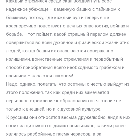
каждый стремился среди скал воздвигнуть себе
надежное убежище – каменную башню с тайником к
ближнему потоку; где каждый аул и теперь еще
красноречиво повествует о вечных опасностях, войнах и
борьбе, – тот поймет, какой страшный перелом должен
совершиться во всей духовной и физической жизни этих
людей, когда башни их оказываются совершенно
излишними, воинственные стремления и первобытный
способ приобретения всего необходимого грабежом и
насилием – караются законом!
Надо, однако, полагать, что осетины с честью выйдут из
этого положения, так как среди них замечается
серьезное стремление к образованию и тяготение не
только к внешней, но и к духовной культуре.
К русским они относятся весьма дружелюбно, видя в них
своих защитников от диких насильников, какими ранее
являлось разбойничье племя черкесов, а за