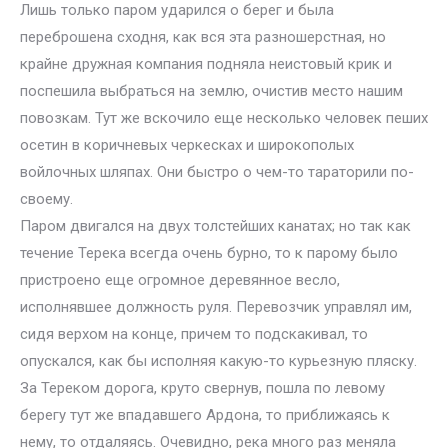
Лишь только паром ударился о берег и была
переброшена сходня, как вся эта разношерстная, но
крайне дружная компания подняла неистовый крик и
поспешила выбраться на землю, очистив место нашим
повозкам. Тут же вскочило еще несколько человек пеших
осетин в коричневых черкесках и широкополых
войлочных шляпах. Они быстро о чем-то тараторили по-
своему.
Паром двигался на двух толстейших канатах; но так как
течение Терека всегда очень бурно, то к парому было
пристроено еще огромное деревянное весло,
исполнявшее должность руля. Перевозчик управлял им,
сидя верхом на конце, причем то подскакивал, то
опускался, как бы исполняя какую-то курьезную пляску.
За Тереком дорога, круто свернув, пошла по левому
берегу тут же впадавшего Ардона, то приближаясь к
нему, то отдаляясь. Очевидно, река много раз меняла