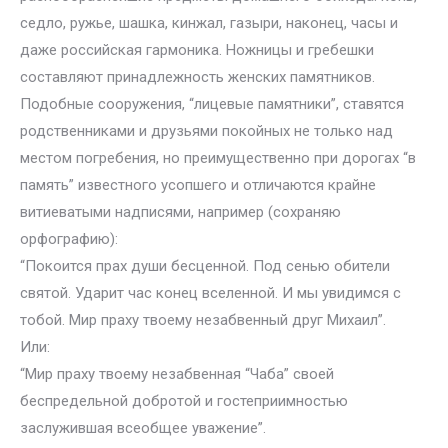
седло, ружье, шашка, кинжал, газыри, наконец, часы и
даже российская гармоника. Ножницы и гребешки
составляют принадлежность женских памятников.
Подобные сооружения, “лицевые памятники”, ставятся
родственниками и друзьями покойных не только над
местом погребения, но преимущественно при дорогах “в
память” известного усопшего и отличаются крайне
витиеватыми надписями, например (сохраняю
орфографию):
“Покоится прах души бесценной. Под сенью обители
святой. Ударит час конец вселенной. И мы увидимся с
тобой. Мир праху твоему незабвенный друг Михаил”.
Или:
“Мир праху твоему незабвенная “Чаба” своей
беспредельной добротой и гостеприимностью
заслужившая всеобщее уважение”.