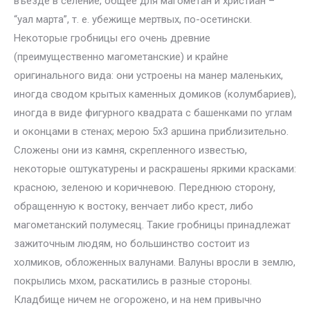
въезде в селение, общее для магометан и христиан –
“уал марта”, т. е. убежище мертвых, по-осетински.
Некоторые гробницы его очень древние
(преимущественно магометанские) и крайне
оригинального вида: они устроены на манер маленьких,
иногда сводом крытых каменных домиков (колумбариев),
иногда в виде фигурного квадрата с башенками по углам
и оконцами в стенах; мерою 5х3 аршина приблизительно.
Сложены они из камня, скрепленного известью,
некоторые оштукатурены и раскрашены яркими красками:
красною, зеленою и коричневою. Переднюю сторону,
обращенную к востоку, венчает либо крест, либо
магометанский полумесяц. Такие гробницы принадлежат
зажиточным людям, но большинство состоит из
холмиков, обложенных валунами. Валуны вросли в землю,
покрылись мхом, раскатились в разные стороны.
Кладбище ничем не огорожено, и на нем привычно