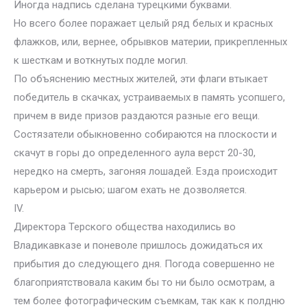
Иногда надпись сделана турецкими буквами.
Но всего более поражает целый ряд белых и красных
флажков, или, вернее, обрывков материи, прикрепленных
к шесткам и воткнутых подле могил.
По объяснению местных жителей, эти флаги втыкает
победитель в скачках, устраиваемых в память усопшего,
причем в виде призов раздаются разные его вещи.
Состязатели обыкновенно собираются на плоскости и
скачут в горы до определенного аула верст 20-30,
нередко на смерть, загоняя лошадей. Езда происходит
карьером и рысью; шагом ехать не дозволяется.
IV.
Директора Терского общества находились во
Владикавказе и поневоле пришлось дожидаться их
прибытия до следующего дня. Погода совершенно не
благоприятствовала каким бы то ни было осмотрам, а
тем более фотографическим съемкам, так как к полдню