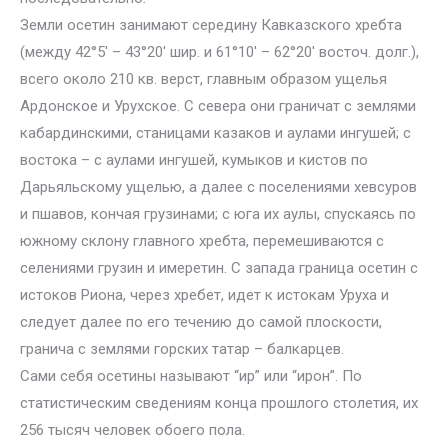
Земли осетин занимают середину Кавказского хребта
(между 42°5′ – 43°20′ шир. и 61°10′ – 62°20′ восточ. долг.),
всего около 210 кв. верст, главным образом ущелья
Ардонское и Урухское. С севера они граничат с землями
кабардинскими, станицами казаков и аулами ингушей; с
востока – с аулами ингушей, кумыков и кистов по
Дарьяльскому ущелью, а далее с поселениями хевсуров
и пшавов, кончая грузинами; с юга их аулы, спускаясь по
южному склону главного хребта, перемешиваются с
селениями грузин и имеретин. С запада граница осетин с
истоков Риона, через хребет, идет к истокам Уруха и
следует далее по его течению до самой плоскости,
гранича с землями горских татар – балкарцев.
Сами себя осетины называют “ир” или “ирон”. По
статистическим сведениям конца прошлого столетия, их
256 тысяч человек обоего пола.