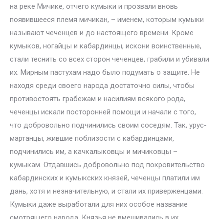
на реке Мичике, отчего кумыки и прозвали вновь
появившееся племя мичикан, – именем, которым кумыки
называют чеченцев и до настоящего времени. Кроме
кумыков, ногайцы и кабардинцы, искони воинственные,
стали теснить со всех сторон чеченцев, грабили и убивали
их. Мирным пастухам надо было подумать о защите. Не
находя среди своего народа достаточно силы, чтобы
противостоять грабежам и насилиям всякого рода,
чеченцы искали посторонней помощи и начали с того,
что добровольно подчинились своим соседям. Так, урус-
мартанцы, жившие поблизости с кабардинцами,
подчинились им, а качкалыковцы и мичиковцы –
кумыкам. Отдавшись добровольно под покровительство
кабардинских и кумыкских князей, чеченцы платили им
дань, хотя и незначительную, и стали их приверженцами.
Кумыки даже выработали для них особое название
смотрящего народа. Князья не вмешивались в их