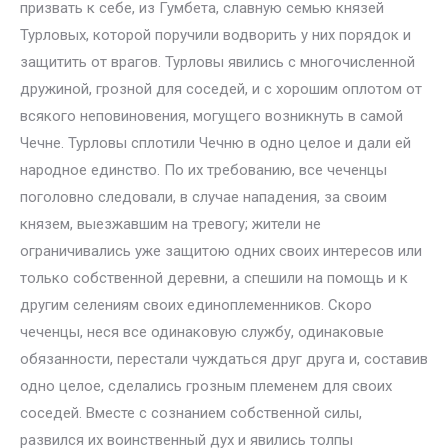
призвать к себе, из Гумбета, славную семью князей
Турловых, которой поручили водворить у них порядок и
защитить от врагов. Турловы явились с многочисленной
дружиной, грозной для соседей, и с хорошим оплотом от
всякого неповиновения, могущего возникнуть в самой
Чечне. Турловы сплотили Чечню в одно целое и дали ей
народное единство. По их требованию, все чеченцы
поголовно следовали, в случае нападения, за своим
князем, выезжавшим на тревогу; жители не
ограничивались уже защитою одних своих интересов или
только собственной деревни, а спешили на помощь и к
другим селениям своих единоплеменников. Скоро
чеченцы, неся все одинаковую службу, одинаковые
обязанности, перестали чуждаться друг друга и, составив
одно целое, сделались грозным племенем для своих
соседей. Вместе с сознанием собственной силы,
развился их воинственный дух и явились толпы