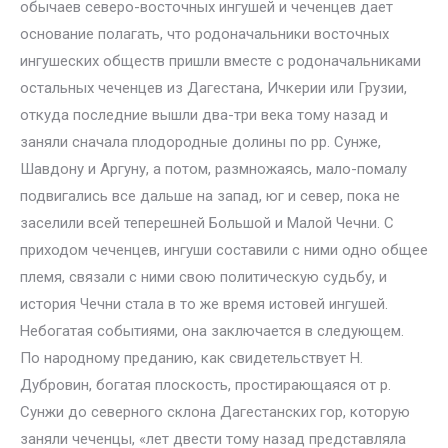
обычаев северо-восточных ингушей и чеченцев дает
основание полагать, что родоначальники восточных
ингушеских обществ пришли вместе с родоначальниками
остальных чеченцев из Дагестана, Ичкерии или Грузии,
откуда последние вышли два-три века тому назад и
заняли сначала плодородные долины по pp. Сунже,
Шавдону и Аргуну, а потом, размножаясь, мало-помалу
подвигались все дальше на запад, юг и север, пока не
заселили всей теперешней Большой и Малой Чечни. С
приходом чеченцев, ингуши составили с ними одно общее
племя, связали с ними свою политическую судьбу, и
история Чечни стала в то же время истовей ингушей.
Небогатая событиями, она заключается в следующем.
По народному преданию, как свидетельствует Н.
Дубровин, богатая плоскость, простирающаяся от р.
Сунжи до северного склона Дагестанских гор, которую
заняли чеченцы, «лет двести тому назад представляла