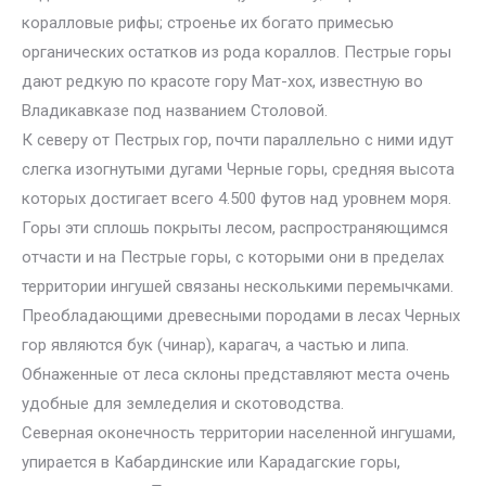
коралловые рифы; строенье их богато примесью
органических остатков из рода кораллов. Пестрые горы
дают редкую по красоте гору Мат-хох, известную во
Владикавказе под названием Столовой.
К северу от Пестрых гор, почти параллельно с ними идут
слегка изогнутыми дугами Черные горы, средняя высота
которых достигает всего 4.500 футов над уровнем моря.
Горы эти сплошь покрыты лесом, распространяющимся
отчасти и на Пестрые горы, с которыми они в пределах
территории ингушей связаны несколькими перемычками.
Преобладающими древесными породами в лесах Черных
гор являются бук (чинар), карагач, а частью и липа.
Обнаженные от леса склоны представляют места очень
удобные для земледелия и скотоводства.
Северная оконечность территории населенной ингушами,
упирается в Кабардинские или Карадагские горы,