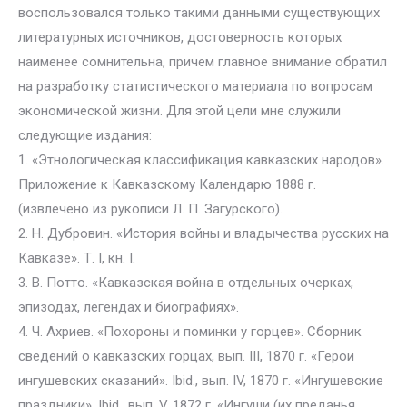
воспользовался только такими данными существующих
литературных источников, достоверность которых
наименее сомнительна, причем главное внимание обратил
на разработку статистического материала по вопросам
экономической жизни. Для этой цели мне служили
следующие издания:
1. «Этнологическая классификация кавказских народов».
Приложение к Кавказскому Календарю 1888 г.
(извлечено из рукописи Л. П. Загурского).
2. Н. Дубровин. «История войны и владычества русских на
Кавказе». Т. I, кн. I.
3. В. Потто. «Кавказская война в отдельных очерках,
эпизодах, легендах и биографиях».
4. Ч. Ахриев. «Похороны и поминки у горцев». Сборник
сведений о кавказских горцах, вып. III, 1870 г. «Герои
ингушевских сказаний». Ibid., вып. IV, 1870 г. «Ингушевские
праздники». Ibid., вып. V, 1872 г, «Ингуши (их преданья,