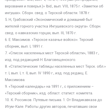
верования и поверья.)» Ibid., вып. VIII, 1875 г. «Заметки об
ингушах». Сборн. свед. о Терской области. 1878 г.
5. Н, Грабовский «Экономический и домашний быт
жителей горного участка Ингушевского округа». Сборн.
свед. о кавказских горцах, вып. III, 1870 г.
6. Е. Максимов. «Терское казачье войско». Терский
сборник, вып. I, 1891 г.
7. «Список населенных мест Терской области», 1883 г.,
изд. под редакцией Н. Благовещенского.
8. «Статистические таблицы населенных мест Терск. обл.»
т. I, вып. I, т. II, вып. IV 1890 г., изд. под редакц. Е.
Максимова.
9. «Терский календарь» на 1891 г., с приложением –
«Терский сборник», изд. област. статист. комитета.
10. К. Россиков. Путевые письма. 1. От Владикавказа до
Итум-Кале. Работы других авторов, печатавших свои