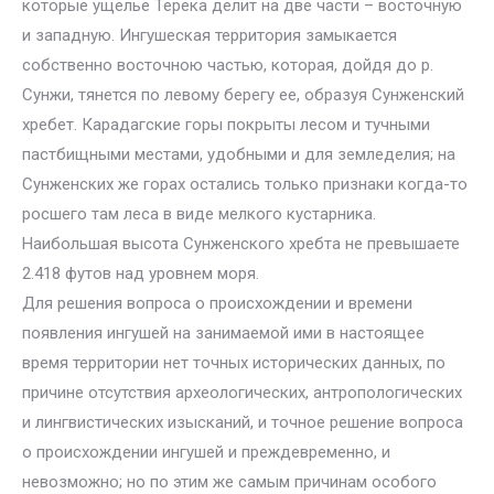
которые ущелье Терека делит на две части – восточную
и западную. Ингушеская территория замыкается
собственно восточною частью, которая, дойдя до р.
Сунжи, тянется по левому берегу ее, образуя Сунженский
хребет. Карадагские горы покрыты лесом и тучными
пастбищными местами, удобными и для земледелия; на
Сунженских же горах остались только признаки когда-то
росшего там леса в виде мелкого кустарника.
Наибольшая высота Сунженского хребта не превышаете
2.418 футов над уровнем моря.
Для решения вопроса о происхождении и времени
появления ингушей на занимаемой ими в настоящее
время территории нет точных исторических данных, по
причине отсутствия археологических, антропологических
и лингвистических изысканий, и точное решение вопроса
о происхождении ингушей и преждевременно, и
невозможно; но по этим же самым причинам особого