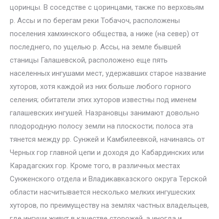
цоринцы. В соседстве с цоринцами, также по верховьям
р. Ассы и по берегам реки Тобачоч, расположены
поселения хамхинского общества, а ниже (на север) от
последнего, по ущелью р. Ассы, на земле бывшей
станицы Галашевской, расположено еще пять
населенных ингушами мест, удержавших старое название
хуторов, хотя каждой из них больше любого горного
селения; обитатели этих хуторов известны под именем
галашевских ингушей. Назрановцы занимают довольно
плодородную полосу земли на плоскости; полоса эта
тянется между pp. Сунжей и Камбилеевкой, начинаясь от
Черных гор главной цепи и доходя до Кабардинских или
Карадагских гор. Кроме того, в различных местах
Сунженского отдела и Владикавказского округа Терской
области насчитывается несколько мелких ингушеских
хуторов, по преимуществу на землях частных владельцев,
где ингуши живут в качестве сторожей, а иногда и