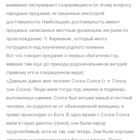
внимания заслуживают сохранившиеся по этому вопросу
народные предания, не лишенные некоторой
достоверности. Наибольшую достоверность имеют
преданья, записанные местным уроженцем, ингушем по
происхождению. Ч. Ахриевым , который много
потрудился над изучением родного племени.
Вот что говорит предание о первых обитателях гор,
живших там еще до прихода родоначальников ингушей
(привожу его в сокращенном виде).
«Давным-давно жил человек Соска-Солса (т. е. Солса,
сын Соска). Люди жили тогда под землею в подвалах,
выложенных камнем. Солса был весьма умный и честный
человек; он родился не от обыкновенной женщины, а
прямо происходил от Бога. В одно время с Соска-Солса
жили в горах джелты (греки); они были народ
трудолюбивый, хотя не так, как теперь. Они были хорошие