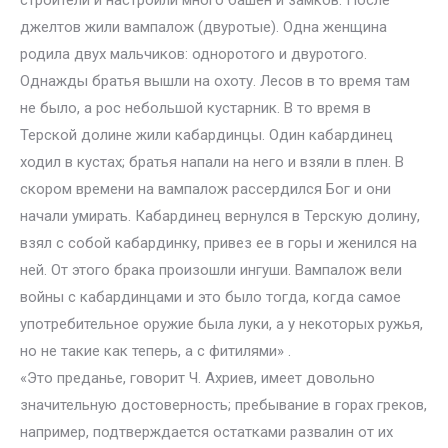
строители и настроили много башен и замков. После
джелтов жили вампалож (двуротые). Одна женщина
родила двух мальчиков: одноротого и двуротого.
Однажды братья вышли на охоту. Лесов в то время там
не было, а рос небольшой кустарник. В то время в
Терской долине жили кабардинцы. Один кабардинец
ходил в кустах; братья напали на него и взяли в плен. В
скором времени на вампалож рассердился Бог и они
начали умирать. Кабардинец вернулся в Терскую долину,
взял с собой кабардинку, привез ее в горы и женился на
ней. От этого брака произошли ингуши. Вампалож вели
войны с кабардинцами и это было тогда, когда самое
употребительное оружие была луки, а у некоторых ружья,
но не такие как теперь, а с фитилями» .
«Это преданье, говорит Ч. Ахриев, имеет довольно
значительную достоверность; пребывание в горах греков,
например, подтверждается остатками развалин от их