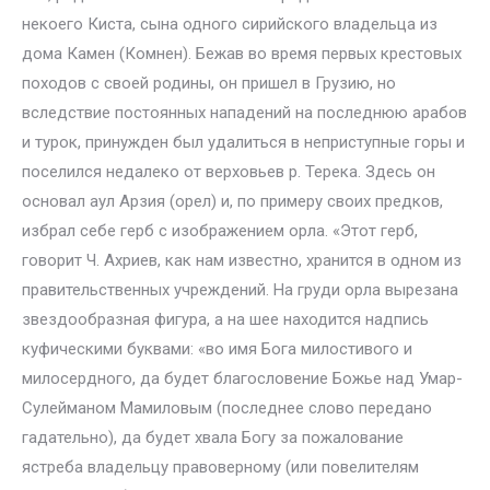
некоего Киста, сына одного сирийского владельца из
дома Камен (Комнен). Бежав во время первых крестовых
походов с своей родины, он пришел в Грузию, но
вследствие постоянных нападений на последнюю арабов
и турок, принужден был удалиться в неприступные горы и
поселился недалеко от верховьев р. Терека. Здесь он
основал аул Арзия (орел) и, по примеру своих предков,
избрал себе герб с изображением орла. «Этот герб,
говорит Ч. Ахриев, как нам известно, хранится в одном из
правительственных учреждений. На груди орла вырезана
звездообразная фигура, а на шее находится надпись
куфическими буквами: «во имя Бога милостивого и
милосердного, да будет благословение Божье над Умар-
Сулейманом Мамиловым (последнее слово передано
гадательно), да будет хвала Богу за пожалование
ястреба владельцу правоверному (или повелителям