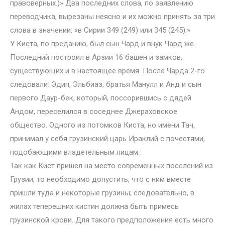
правоверных.)» Два последних слова, по заявлению
переводчика, вырезаны неясно и их можно принять за три
слова в значении: «в Сирии 349 (249) или 345 (245).»
У Киста, по преданию, был сын Чард и внук Чард же.
Последний построил в Арзии 16 башен и замков,
существующих и в настоящее время. После Чарда 2-го
следовали: Эдип, Эльбиаз, братья Манулл и Анд и сын
первого Даур-бек, который, поссорившись с дядей
Андом, переселился в соседнее Джераховское
общество. Одного из потомков Киста, но имени Тач,
принимал у себя грузинский царь Ираклий с почестями,
подобающими владетельным лицам.
Так как Кист пришел на место современных поселений из
Грузии, то необходимо допустить, что с ним вместе
пришли туда и некоторые грузины; следовательно, в
жилах теперешних кистин должна быть примесь
грузинской крови. Для такого предположения есть много