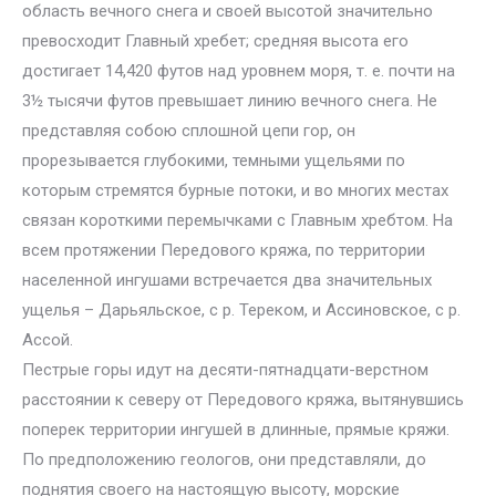
область вечного снега и своей высотой значительно
превосходит Главный хребет; средняя высота его
достигает 14,420 футов над уровнем моря, т. е. почти на
3½ тысячи футов превышает линию вечного снега. Не
представляя собою сплошной цепи гор, он
прорезывается глубокими, темными ущельями по
которым стремятся бурные потоки, и во многих местах
связан короткими перемычками с Главным хребтом. На
всем протяжении Передового кряжа, по территории
населенной ингушами встречается два значительных
ущелья – Дарьяльское, с р. Тереком, и Ассиновское, с р.
Ассой.
Пестрые горы идут на десяти-пятнадцати-верстном
расстоянии к северу от Передового кряжа, вытянувшись
поперек территории ингушей в длинные, прямые кряжи.
По предположению геологов, они представляли, до
поднятия своего на настоящую высоту, морские