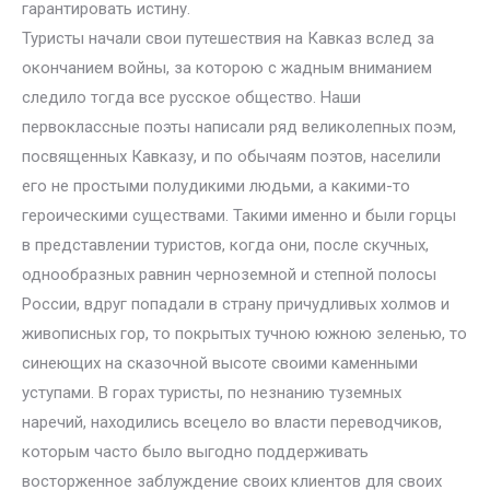
гарантировать истину.
Туристы начали свои путешествия на Кавказ вслед за
окончанием войны, за которою с жадным вниманием
следило тогда все русское общество. Наши
первоклассные поэты написали ряд великолепных поэм,
посвященных Кавказу, и по обычаям поэтов, населили
его не простыми полудикими людьми, а какими-то
героическими существами. Такими именно и были горцы
в представлении туристов, когда они, после скучных,
однообразных равнин черноземной и степной полосы
России, вдруг попадали в страну причудливых холмов и
живописных гор, то покрытых тучною южною зеленью, то
синеющих на сказочной высоте своими каменными
уступами. В горах туристы, по незнанию туземных
наречий, находились всецело во власти переводчиков,
которым часто было выгодно поддерживать
восторженное заблуждение своих клиентов для своих