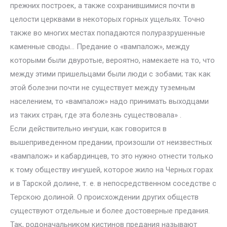
прежних построек, а также сохранившимися почти в
целости церквами в некоторых горных ущельях. Точно
также во многих местах попадаются полуразрушенные
каменные своды… Предание о «вампалож», между
которыми были двуротые, вероятно, намекаете на то, что
между этими пришельцами были люди с зобами; так как
этой болезни почти не существует между туземным
населением, то «вампалож» надо принимать выходцами
из таких стран, где эта болезнь существовала» .
Если действительно ингуши, как говорится в
вышеприведенном предании, произошли от неизвестных
«вампалож» и кабардинцев, то это нужно отнести только
к тому обществу ингушей, которое жило на Черных горах
и в Тарской долине, т. е. в непосредственном соседстве с
Терскою долиной. О происхождении других обществ
существуют отдельные и более достоверные предания.
Так, родоначальником кистинов предания называют