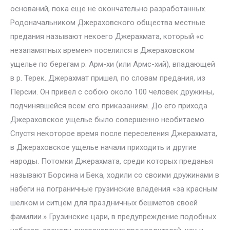
оснований, пока еще не окончательно разработанных.
Родоначальником Джераховского общества местные
предания называют некоего Джерахмата, который «с
незапамятных времен» поселился в Джераховском
ущелье по берегам р. Арм-хи (или Армс-хий), впадающей
в р. Терек. Джерахмат пришел, по словам предания, из
Персии. Он привел с собою около 100 человек дружины,
подчинявшейся всем его приказаниям. До его прихода
Джераховское ущелье было совершенно необитаемо.
Спустя некоторое время после переселения Джерахмата,
в Джераховское ущелье начали приходить и другие
народы. Потомки Джерахмата, среди которых преданья
называют Борсина и Бека, ходили со своими дружинами в
набеги на пограничные грузинские владения «за красным
шелком и ситцем для праздничных бешметов своей
фамилии.» Грузинские цари, в предупреждение подобных