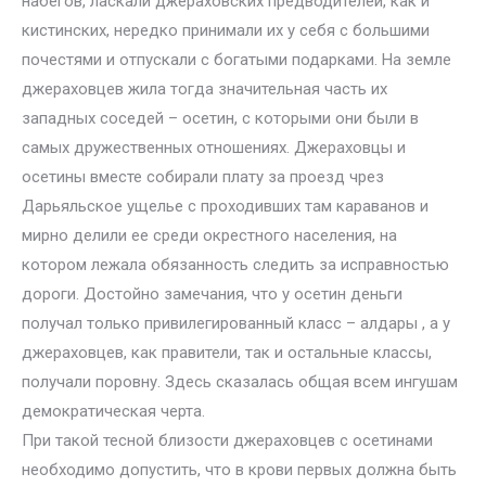
набегов, ласкали джераховских предводителей, как и
кистинских, нередко принимали их у себя с большими
почестями и отпускали с богатыми подарками. На земле
джераховцев жила тогда значительная часть их
западных соседей – осетин, с которыми они были в
самых дружественных отношениях. Джераховцы и
осетины вместе собирали плату за проезд чрез
Дарьяльское ущелье с проходивших там караванов и
мирно делили ее среди окрестного населения, на
котором лежала обязанность следить за исправностью
дороги. Достойно замечания, что у осетин деньги
получал только привилегированный класс – алдары , а у
джераховцев, как правители, так и остальные классы,
получали поровну. Здесь сказалась общая всем ингушам
демократическая черта.
При такой тесной близости джераховцев с осетинами
необходимо допустить, что в крови первых должна быть