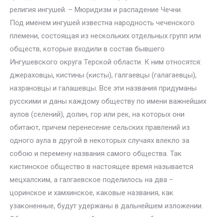
религия ингушей. – Мюридизм и распадение Чечни.
Под именем ингушей известна народность чеченского
племени, состоящая из нескольких отдельных групп или
обществ, которые входили в состав бывшего
Ингушевского округа Терской области. К ним относятся:
джераховцы, кистины (кисты), галгаевцы (галагаевцы),
назрановцы и галашевцы. Все эти названия придуманы
русскими и даны каждому обществу по имени важнейших
аулов (селений), долин, гор или рек, на которых они
обитают, причем перенесение сельских правлений из
одного аула в другой в некоторых случаях влекло за
собою и перемену названия самого общества. Так
кистинское общество в настоящее время называется
мецхалским, а галгаевское поделилось на два –
цоринское и хамхинское, каковые названия, как
узаконенные, будут удержаны в дальнейшем изложении.