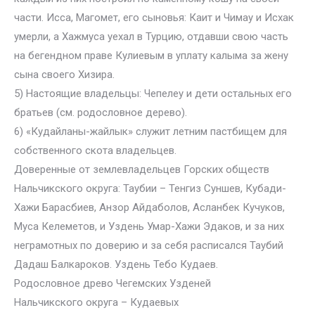
части. Исса, Магомет, его сыновья: Каит и Чимау и Исхак
умерли, а Хажмуса уехал в Турцию, отдавши свою часть
на бегендном праве Кулиевым в уплату калыма за жену
сына своего Хизира.
5) Настоящие владельцы: Чепелеу и дети остальных его
братьев (см. родословное дерево).
6) «Кудайланы-жайлык» служит летним пастбищем для
собственного скота владельцев.
Доверенные от землевладельцев Горских обществ
Нальчикского округа: Таубии – Тенгиз Суншев, Кубади-
Хажи Барасбиев, Анзор Айдаболов, Асланбек Кучуков,
Муса Келеметов, и Уздень Умар-Хажи Эдаков, и за них
неграмотных по доверию и за себя расписался Таубий
Дадаш Балкароков. Уздень Тебо Кудаев.
Родословное древо Чегемских Узденей
Нальчикского округа – Кудаевых