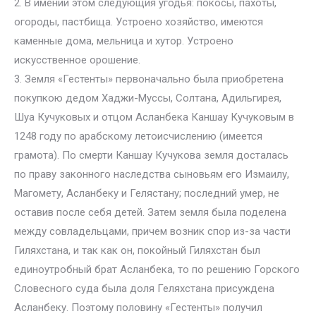
2. В имении этом следующия угодья: покосы, пахоты,
огороды, пастбища. Устроено хозяйство, имеются
каменные дома, мельница и хутор. Устроено
искусственное орошение.
3. Земля «Гестенты» первоначально была приобретена
покупкою дедом Хаджи-Муссы, Солтана, Адильгирея,
Шуа Кучуковых и отцом Асланбека Каншау Кучуковым в
1248 году по арабскому летоисчислению (имеется
грамота). По смерти Каншау Кучукова земля досталась
по праву законного наследства сыновьям его Измаилу,
Магомету, Асланбеку и Гелястану; последний умер, не
оставив после себя детей. Затем земля была поделена
между совладельцами, причем возник спор из-за части
Гиляхстана, и так как он, покойный Гиляхстан был
единоутробный брат Асланбека, то по решению Горского
Словесного суда была доля Геляхстана присуждена
Асланбеку. Поэтому половину «Гестенты» получил