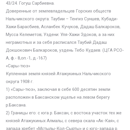
43/24. Гогуш Сарбиевна.
Доверенные от землевладельцев Горских обществ
Нальчикского округа: Таубии – Тенгиз Суншев, Кубади-
Хажи Барасбиев, Асланбек Кучуков, Дадаш Балкароков,
Мусса Келеметов; Уздени: Уля-Хажи Эдоков, а за них
неграмотных и за себя расписался Таубий Дадаш
Докшокович Балкароков, уздень Тебо Кудаев. (ЦГА РСО-
А, ф.- 8,оп.-1, д.-167)
«Сары-тюз»
Купленная земля князей Атажукиных Нальчикского
округа 1908 г.
1) «Сары-тюз», заключая в себе 600 десятин земли
расположен в Баксанском ущелье на левом берегу
р.Баксана.
2) Границы его: с юга р. Баксан, с востока участок тех же
князей Атажукиных Алмалы, с севера скала «Ак-Кая», с
запада хребет «Мстылы-Кол-Сырты» и с юго-запада р.