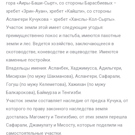
гора «Аиры-Баши-Сырт», со стороны Барасбиевых –
хребет «Зрин-Ауан», хребет «Кайшти», со стороны
Аслангери Кучукова – хребет «Ханслы-Кол-Сырты».
Участок земли этой имеет следующие угодья:
преимущественно покос и пастьба, имеются пахотные
земли и лес. Ведется хозяйство, заключающееся в
скотоводстве, коневодстве и овцеводстве. Имеются
каменные постройки.
Владельцы имения: Асланбек, Хаджимусса, Адильгери,
Мисирхан (по мужу Шакманова), Аслангери, Сафарали,
Гогуш (по мужу Келеметова), Хажихан (по мужу
Балкарокова), Баймурза и Тенгизби.
Участок земли составляет наследие от предка Кучука, от
которого по праву законного наследства земля
досталась Магомету и Тенгизбию; от этих земля перешла
Сафарали, Джамулату и Мисосту, которые поделили на
самостоятельные участки.