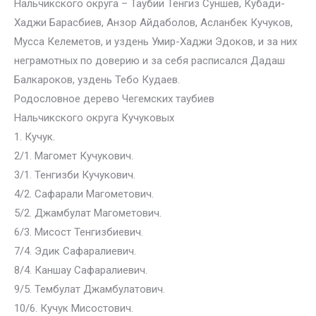
Нальчикского округа – Таубии Тенгиз Суншев, Кубади-
Хаджи Барасбиев, Анзор Айдаболов, Асланбек Кучуков,
Мусса Келеметов, и уздень Умир-Хаджи Эдоков, и за них
неграмотных по доверию и за себя расписался Дадаш
Балкароков, уздень Тебо Кудаев.
Родословное дерево Чегемских таубиев
Нальчикского округа Кучуковых
1. Кучук.
2/1. Магомет Кучукович.
3/1. Тенгизби Кучукович.
4/2. Сафарали Магометович.
5/2. Джамбулат Магометович.
6/3. Мисост Тенгизбиевич.
7/4. Эдик Сафаралиевич.
8/4. Каншау Сафаралиевич.
9/5. Тембулат Джамбулатович.
10/6. Кучук Мисостович.