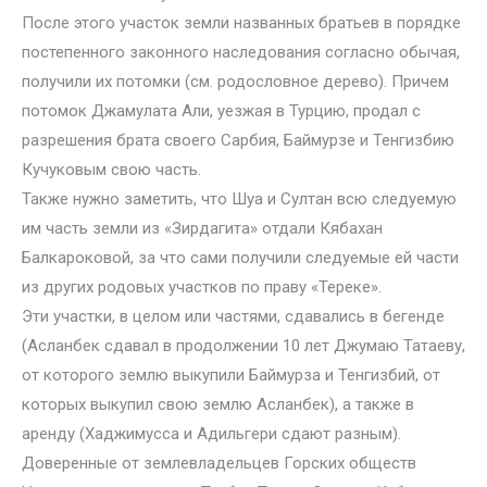
После этого участок земли названных братьев в порядке
постепенного законного наследования согласно обычая,
получили их потомки (см. родословное дерево). Причем
потомок Джамулата Али, уезжая в Турцию, продал с
разрешения брата своего Сарбия, Баймурзе и Тенгизбию
Кучуковым свою часть.
Также нужно заметить, что Шуа и Султан всю следуемую
им часть земли из «Зирдагита» отдали Кябахан
Балкароковой, за что сами получили следуемые ей части
из других родовых участков по праву «Тереке».
Эти участки, в целом или частями, сдавались в бегенде
(Асланбек сдавал в продолжении 10 лет Джумаю Татаеву,
от которого землю выкупили Баймурза и Тенгизбий, от
которых выкупил свою землю Асланбек), а также в
аренду (Хаджимусса и Адильгери сдают разным).
Доверенные от землевладельцев Горских обществ