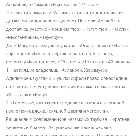
Асланбек, а Измаил и Магомет по 1/4 части.
По смерти Измаила и Магомета эти части достались их
детям (см. родословное дерево). На долю Асланбека
достались участки: «Кюндюм-тюз», «Чегет-тюз», «Келле»,
«Мысты-баши», «Тау-орун».
Дети Магомета получили участки: «Огары-тюз» и «Мысты-
лар» и дети Измаила: верхнюю часть «Тебен-тюз»,
половину «Мысты-лар», «Оба-тюз», «Тохана» и «Айланчла»
1. Настоящие владельцы: Асланбек, Хажимусса,
Адильгирей, Султан и Шуа, приобрели право сонаследниц
на «Гестенты», уступивши им другие земли в местностях
«Кек-таш» и «Бопу».
2. «Гестенты», как гласит предание и поется в народной
песне принадлежал сильной фамилии чегемских
Рачикаовых, современников чегемских таубиев – братьев
Келемет, и Ачахмат Актугановичей Балкароковых,
которыми на почве земельного спора род Рачикаовых и