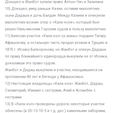
Докшуко и Жанбот купили право Алтын-Чач и Залихана.
10) Докшуко умер раньше Казия, оставив малолетних
сына Дадаша и дочь Балдан. Между Казием и опекуном
малолетних возник спор о «Кала-коле», который был
решен Нальчикским Горским судом в пользу малолетних.
11) Бияслан участок «Кала-кол-су-жаны» подарил Тагиру
Афашокову, а остальную часть продал уезжая в Турцию в
1870 г. Исхаку Балкорокову, но Жанбот и опекун Дадаша
по праву ближайшего единородца выкупили ее от Исхака,
доказавши это право судом.
Жанбот и Дадаш выкупили и участки, находившиеся на
протяжении 80 лет в бегенде у Афашоковых.
12) Настоящие владельцы «Кала-кол»: Жанбот, Дадаш,
Саламгерий, Измаил с сестрами, Алий и Асланбек с
сестрами.
13) В «Кала-кол» проведены дороги, некоторые участки
обнесены (в 20-15-10-5 и т.д. дес.) каменными заборами,