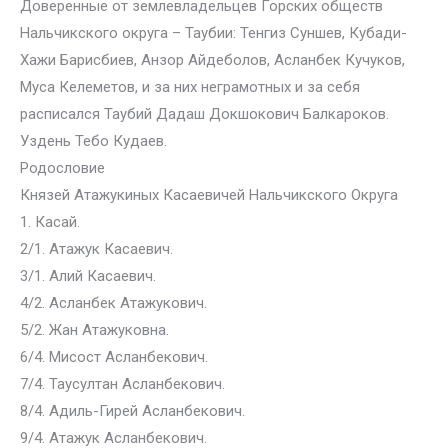
Доверенные от землевладельцев Горских обществ
Нальчикского округа – Таубии: Тенгиз Суншев, Кубади-
Хажи Барисбиев, Анзор Айдеболов, Асланбек Кучуков,
Муса Келеметов, и за них неграмотных и за себя
расписался Таубий Дадаш Докшокович Балкароков.
Уздень Тебо Кудаев.
Родословие
Князей Атажукиных Касаевичей Нальчикского Округа
1. Касай.
2/1. Атажук Касаевич.
3/1. Алий Касаевич.
4/2. Асланбек Атажукович.
5/2. Жан Атажуковна.
6/4. Мисост Асланбекович.
7/4. Таусултан Асланбекович.
8/4. Адиль-Гирей Асланбекович.
9/4. Атажук Асланбекович.