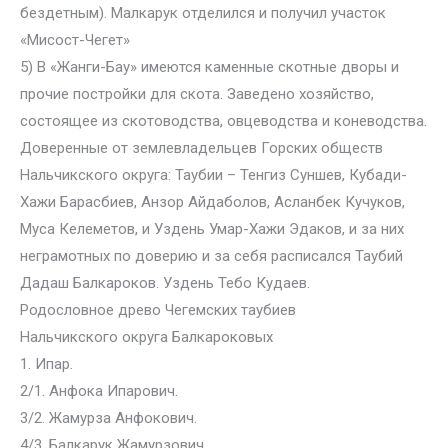
бездетным). Малкарук отделился и получил участок
«Мисост-Чегет»
5) В «Жанги-Бау» имеются каменные скотные дворы и
прочие постройки для скота. Заведено хозяйство,
состоящее из скотоводства, овцеводства и коневодства.
Доверенные от землевладельцев Горских обществ
Нальчикского округа: Таубии – Тенгиз Суншев, Кубади-
Хажи Барасбиев, Анзор Айдаболов, Асланбек Кучуков,
Муса Келеметов, и Уздень Умар-Хажи Эдаков, и за них
неграмотных по доверию и за себя расписался Таубий
Дадаш Балкароков. Уздень Тебо Кудаев.
Родословное древо Чегемских таубиев
Нальчикского округа Балкароковых
1. Ипар.
2/1. Анфока Ипарович.
3/2. Жамурза Анфокович.
4/3. Балкарук Жамурзович.