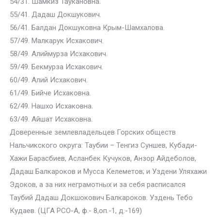
54/31. Шамкиз Таукановна.
55/41. Дадаш Докшукович.
56/41. Балдан Докшуковна Крым-Шамхалова.
57/49. Малкарук Исхакович.
58/49. Алиймурза Исхакович.
59/49. Бекмурза Исхакович.
60/49. Алий Исхакович.
61/49. Бийче Исхаковна.
62/49. Нашхо Исхаковна.
63/49. Айшат Исхаковна.
Доверенные землевладельцев Горских обществ
Нальчикского округа: Таубии – Тенгиз Суншев, Кубади-
Хажи Барасбиев, Асланбек Кучуков, Анзор Айдеболов,
Дадаш Балкароков и Мусса Келеметов; и Уздени Уляхажи
Эдоков, а за них неграмотных и за себя расписался
Таубий Дадаш Докшокович Балкароков. Уздень Тебо
Кудаев. (ЦГА РСО-А, ф.- 8,оп.-1, д.-169)