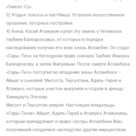
«Гижгит-Су».
3) Угодья: покосы и пастбища. Устроено искусственное
орошение, хуторные постройки.
4) Князь Касай Атажукин купил эту землю у Чегемских
таубиев Балкароковых, от которых в порядке
наследования получил его внук князь Асланбек. Он отдал
«Сары-Тюз» на бегендном праве сначала Таубию Иналуку
Балкарокову, а затем Жапуевым. После смерти Асланбека
«Сары-Тюз» поступил во владение жены Асланбека –
Айшат и сыновей: Мисоста, Таусултана, Адиль-Гирея и
Атажуко, которые участок выкупили и отдали в аренду
Хажидауту Этезову.
Мисост и Таусултан умерли. Настоящие владельцы
«Сары-Тюза»: Айшат, Адиль-Гирей и Атажуко Атажукины,
которым принадлежит и право сестры Асланбека Жан,
получившей следуемое наследство другим имуществом.