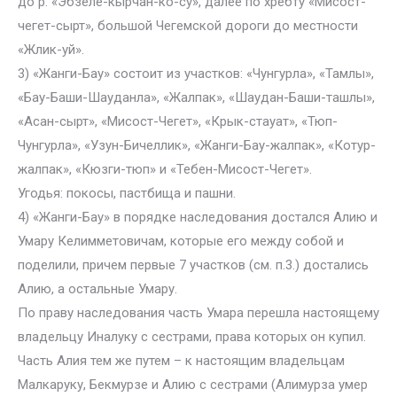
до р. «Эбзеле-кырчан-ко-су», далее по хребту «Мисост-
чегет-сырт», большой Чегемской дороги до местности
«Жлик-уй».
3) «Жанги-Бау» состоит из участков: «Чунгурла», «Тамлы»,
«Бау-Баши-Шауданла», «Жалпак», «Шаудан-Баши-ташлы»,
«Асан-сырт», «Мисост-Чегет», «Крык-стауат», «Тюп-
Чунгурла», «Узун-Бичеллик», «Жанги-Бау-жалпак», «Котур-
жалпак», «Кюзги-тюп» и «Тебен-Мисост-Чегет».
Угодья: покосы, пастбища и пашни.
4) «Жанги-Бау» в порядке наследования достался Алию и
Умару Келимметовичам, которые его между собой и
поделили, причем первые 7 участков (см. п.3.) достались
Алию, а остальные Умару.
По праву наследования часть Умара перешла настоящему
владельцу Иналуку с сестрами, права которых он купил.
Часть Алия тем же путем – к настоящим владельцам
Малкаруку, Бекмурзе и Алию с сестрами (Алимурза умер