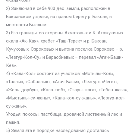
«Кала-Кол»
2) Заключая в себе 900 дес. земли, расположен в
Баксанском ущелье, на правом берегу р. Баксан, в
местности Быллым.
3) Его границы: со стороны Ахматовых и К. Атажукиных
скала «Ак-Кая», хребет «Таш-Терек» и р. Баксан;
Кучуковых, Озроковых и выгона поселка Озроково – р.
«Лезгур-Кол-Су» и Барасбиевых – перевал «Агач-Баши-
Кез».
4) «Кала-Кол» состоит из участков: «Мстылы-Кол»,
«Таллы», «Сабаллык», «Агач-Баши», «Лезгур», «Чегет»,
«Жель-дорбун», «Кала-тюб», «Огары-жага», «Тебен-жага»,
«Мыстылы-су-жаны», «Кала-кол-су-жаны», «Лезгур-кол-
су-жаны».
Угодья: покосы, пастбища, дровяной лиственный лес и
пашня.
5) Земля эта в порядке наследования досталась