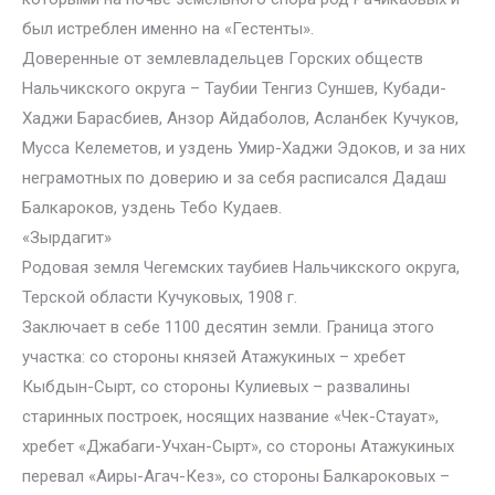
был истреблен именно на «Гестенты».
Доверенные от землевладельцев Горских обществ
Нальчикского округа – Таубии Тенгиз Суншев, Кубади-
Хаджи Барасбиев, Анзор Айдаболов, Асланбек Кучуков,
Мусса Келеметов, и уздень Умир-Хаджи Эдоков, и за них
неграмотных по доверию и за себя расписался Дадаш
Балкароков, уздень Тебо Кудаев.
«Зырдагит»
Родовая земля Чегемских таубиев Нальчикского округа,
Терской области Кучуковых, 1908 г.
Заключает в себе 1100 десятин земли. Граница этого
участка: со стороны князей Атажукиных – хребет
Кыбдын-Сырт, со стороны Кулиевых – развалины
старинных построек, носящих название «Чек-Стауат»,
хребет «Джабаги-Учхан-Сырт», со стороны Атажукиных
перевал «Аиры-Агач-Кез», со стороны Балкароковых –