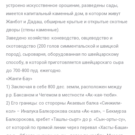
устроено искусственное орошение, разведены сады,
имеется капитальный каменный дом, в котором живут
Жанбот и Дадаш, обширные крытые и открытые скотные
дворы (стены каменные).
Заведено хозяйство: коневодство, овцеводство и
скотоводство (200 голов симментальской и швицкой
пород), сыроварня, оборудованная по швейцарскому
способу, в которой приготовляется швейцарскаго сыра
до 700-800 пуд. ежегодно.
«Жанги-Бау»
1) Заключая в себе 800 дес. земли, расположен между
р.р. Баксаном и Чегемом в местности «Ак-кая-тюби».
2) Его границы: со сторорны Акаевых балка «Синжили-
кол» – Иналука Балкорокова скала «Ак-кая», – Бекмурза
Балкорокова, хребет «Ташлы-сырт» до р. «Сын-орты-су»,
от которой по прямой линии через перевал «Хасты-Баши»