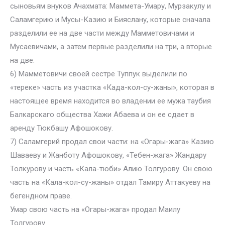
сыновьям внуков Ачахмата: Маммета-Умару, Мурзакулу и
Саламгерию и Мусы-Казию и Бияслану, которые сначала
разделили ее на две части между Мамметовичами и
Мусаевичами, а затем первые разделили на три, а вторые
на две.
6) Мамметовичи своей сестре Туппук выделили по
«тереке» часть из участка «Када-кол-су-жаны», которая в
настоящее время находится во владении ее мужа таубия
Балкарскаго общества Хажи Абаева и он ее сдает в
аренду Тюкбашу Афошокову.
7) Саламгерий продал свои части: на «Огары-жага» Казию
Шаваеву и Жанботу Афошокову, «Тебен-жага» Жандару
Толкурову и часть «Кала-тюби» Алию Толгурову. Он свою
часть на «Кала-кол-су-жаны» отдал Тамиру Аттакуеву на
бегендном праве.
Умар свою часть на «Огары-жага» продал Маилу
Толгурову.