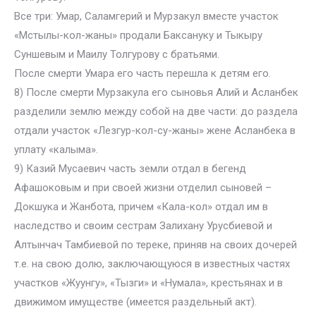
Все три: Умар, Саламгерий и Мурзакул вместе участок
«Мстылы-кол-жаны» продали Баксануку и Тыкыру
Суншевым и Маилу Толгурову с братьями.
После смерти Умара его часть перешла к детям его.
8) После смерти Мурзакула его сыновья Алий и Асланбек
разделили землю между собой на две части: до раздела
отдали участок «Лезгур-кол-су-жаны» жене Асланбека в
уплату «калыма».
9) Казий Мусаевич часть земли отдал в бегенд
Афашоковым и при своей жизни отделил сыновей –
Докшука и Жанбота, причем «Кала-кол» отдал им в
наследство и своим сестрам Залихану Урусбиевой и
Алтынчач Тамбиевой по тереке, приняв на своих дочерей
т.е. на свою долю, заключающуюся в известных частях
участков «Жуунгу», «Тызги» и «Нумала», крестьянах и в
движимом имуществе (имеется раздельный акт).