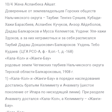
10/4. Жена Асланбека Айшат.
Доверенные от землевладельцев Горских обществ
Нальчикского округа – Таубии: Тенгиз Суншев, Кубади-
Хажи Барасбиев, Асланбек Кучуков, Анзор Айдеболов,
Дадаш Балкароков и Мусса Келеметов; Уздени: Уля-хажи
Эдоков, а за них неграмотных и за себя расписался
Таубий Дадаш Докшокович Балкароков. Уздень Тебо
Кудаев. (ЦГА РСО-А, ф.- 8,оп.-1, д.-168)
«Кала-Кол» и «Жанги-Бау»
родовые земли Чегемских таубиев Нальчикского округа
Терской области Балкароковых, 1908 г.
1) «Кала-Кол» и «Жанги-Бау» в порядке наследования
достались братьям Келиммету и Ачахмату (шестое
поколение от Ипара по нисходящей линии). При разделе
Ачахмату достался «Кала-Кол», а Келиммету – «Жанги-
Бау».