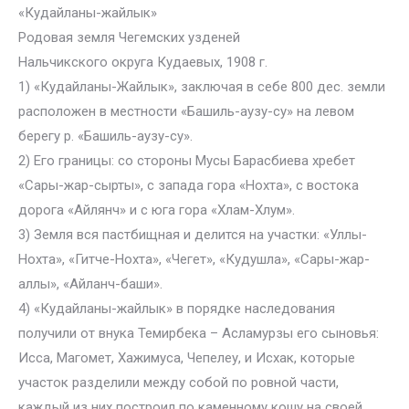
«Кудайланы-жайлык»
Родовая земля Чегемских узденей
Нальчикского округа Кудаевых, 1908 г.
1) «Кудайланы-Жайлык», заключая в себе 800 дес. земли
расположен в местности «Башиль-аузу-су» на левом
берегу р. «Башиль-аузу-су».
2) Его границы: со стороны Мусы Барасбиева хребет
«Сары-жар-сырты», с запада гора «Нохта», с востока
дорога «Айлянч» и с юга гора «Хлам-Хлум».
3) Земля вся пастбищная и делится на участки: «Уллы-
Нохта», «Гитче-Нохта», «Чегет», «Кудушла», «Сары-жар-
аллы», «Айланч-баши».
4) «Кудайланы-жайлык» в порядке наследования
получили от внука Темирбека – Асламурзы его сыновья:
Исса, Магомет, Хажимуса, Чепелеу, и Исхак, которые
участок разделили между собой по ровной части,
каждый из них построил по каменному кошу на своей