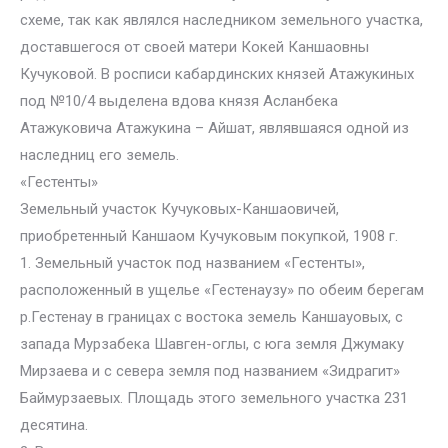
схеме, так как являлся наследником земельного участка,
доставшегося от своей матери Кокей Каншаовны
Кучуковой. В росписи кабардинских князей Атажукиных
под №10/4 выделена вдова князя Асланбека
Атажуковича Атажукина – Айшат, являвшаяся одной из
наследниц его земель.
«Гестенты»
Земельный участок Кучуковых-Каншаовичей,
приобретенный Каншаом Кучуковым покупкой, 1908 г.
1. Земельный участок под названием «Гестенты»,
расположенный в ущелье «Гестенаузу» по обеим берегам
р.Гестенау в границах с востока земель Каншауовых, с
запада Мурзабека Шавген-оглы, с юга земля Джумаку
Мирзаева и с севера земля под названием «Зидрагит»
Баймурзаевых. Площадь этого земельного участка 231
десятина.