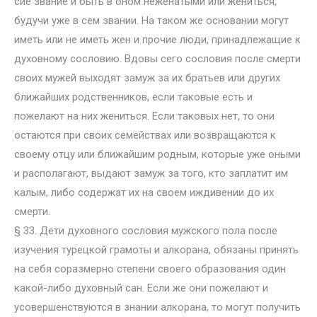
сие звание и быть в оном неженатыми или жениться,
будучи уже в сем звании. На таком же основании могут
иметь или не иметь жен и прочие люди, принадлежащие к
духовному сословию. Вдовы сего сословия после смерти
своих мужей выходят замуж за их братьев или других
ближайших родственников, если таковые есть и
пожелают на них жениться. Если таковых нет, то они
остаются при своих семействах или возвращаются к
своему отцу или ближайшим родным, которые уже оными
и располагают, выдают замуж за того, кто заплатит им
калым, либо содержат их на своем иждивении до их
смерти.
§ 33. Дети духовного сословия мужского пола после
изучения турецкой грамоты и алкорана, обязаны принять
на себя соразмерно степени своего образования один
какой-либо духовный сан. Если же они пожелают и
усовершенствуются в знании алкорана, то могут получить