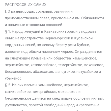
РАСПРОСОВ ИХ САМИХ
I. О разных родах сословий, различии и
преимущественном праве, присвоенном им. Обязанности
и взаимные отношения сословий.
§ 1. Народ, живущий в Кавказских горах и у подошвы
оных, на пространстве Черноморской и Кубанской
кордонных линий, по левому берегу реки Кубани,
известен под общим названием черкес. Он разделяется
на следующие племена или общества: хамышейское,
черченейское, хатикосийское, темергойское, мохошское,
беслансевское, абазехское, шапсугское, натухайское и
убыхекос.
§ 2. Из сих племен: хамышейское, черченейское,
хатикосийское, темергойское, мохошское и
беслансевское делятся на следующие сословия: князья,
духовенство, простой свободный народ и крепостные