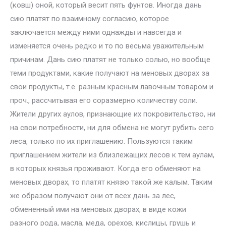
(ковш) оной, который весит пять фунтов. Иногда дань
сию платят по взаимному согласию, которое
заключается между ними однажды и навсегда и
изменяется очень редко и то по весьма уважительным
причинам. Дань сию платят не только солью, но вообще
теми продуктами, какие получают на меновых дворах за
свои продукты, т.е. разным красным лавочным товаром и
проч., рассчитывая его соразмерно количеству соли.
Жители других аулов, признающие их покровительство, ни
на свои потребности, ни для обмена не могут рубить сего
леса, только по их приглашению. Пользуются таким
приглашением жители из близлежащих лесов к тем аулам,
в которых князья проживают. Когда его обменяют на
меновых дворах, то платят князю такой же калым. Таким
же образом получают они от всех дань за лес,
обмененный ими на меновых дворах, в виде кожи
разного рода, масла, меда, орехов, кислицы, грушь и