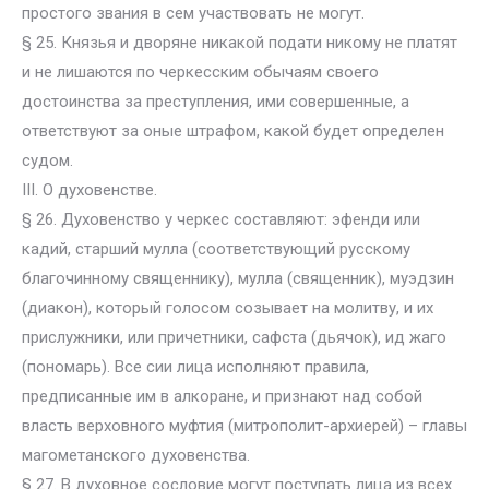
простого звания в сем участвовать не могут.
§ 25. Князья и дворяне никакой подати никому не платят
и не лишаются по черкесским обычаям своего
достоинства за преступления, ими совершенные, а
ответствуют за оные штрафом, какой будет определен
судом.
III. О духовенстве.
§ 26. Духовенство у черкес составляют: эфенди или
кадий, старший мулла (соответствующий русскому
благочинному священнику), мулла (священник), муэдзин
(диакон), который голосом созывает на молитву, и их
прислужники, или причетники, сафста (дьячок), ид жаго
(пономарь). Все сии лица исполняют правила,
предписанные им в алкоране, и признают над собой
власть верховного муфтия (митрополит-архиерей) – главы
магометанского духовенства.
§ 27. В духовное сословие могут поступать лица из всех