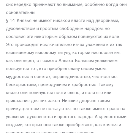
сих нередко принимают во внимание, особенно когда они
основательны.
§ 14. Князья не имеют никакой власти над дворянами,
духовенством и простым свободным народом, но
сословия эти некоторым образом повинуются их воле.
Это происходит исключительно из-за уважения к их так
называемому высокому титулу, который ниспослан им,
как они верят, от самого Аллаха. Большим уважением
пользуется тот, кто приобрел славу своим умом,
мудростью в советах, справедливостью, честностью,
бескорыстием, прямодушием и храбростью. Такому
князю они повинуются почти слепо, и воля его или
приказание для них закон. Низшие дворяне таким
преимуществом не пользуются, но также имеют право на
уважение духовенства и простого народа. А крепостными
людьми, которых они также приобретают, как князья и
первостепенные дворяне, низшие дворяне