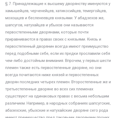
§ 7. Принадлежащие к высшему дворянству именуются у
хамышейцев, черченейцев, хатикосийцев, темергойцев,
мохошцев и бесленеевцев князьями. У абадзехов же,
шапсугов, натухайцев и убыхов они называются
первостепенными дворянами, которые почти
приравниваются в правах своих с князьями. Князь и
первостепенный дворянин всегда имеют преимущество
перед подобными себе, если их предки прославили себя
чем-либо достойным внимания. Впрочем, у первых шести
племен также есть первостепенные дворяне, но они
всегда почитаются ниже князей и первостепенных
дворян последних четырех племен. Второстепенные же и
третьестепенные дворяне во всех сих племенах
существуют на одинаковых правах с весьма небольшим
различием. Например, в народных собраниях шапсугские,
абазехские, убыхские и натухайские дворяне сего рода
имеют преимущество пред таковыми дворянами прочих