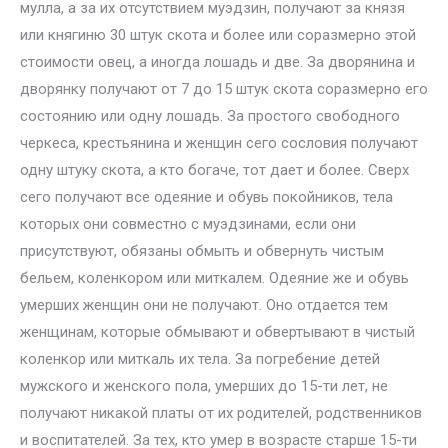
мулла, а за их отсутствием муэдзин, получают за князя
или княгиню 30 штук скота и более или соразмерно этой
стоимости овец, а иногда лошадь и две. За дворянина и
дворянку получают от 7 до 15 штук скота соразмерно его
состоянию или одну лошадь. За простого свободного
черкеса, крестьянина и женщин сего сословия получают
одну штуку скота, а кто богаче, тот дает и более. Сверх
сего получают все одеяние и обувь покойников, тела
которых они совместно с муэдзинами, если они
присутствуют, обязаны обмыть и обвернуть чистым
бельем, коленкором или миткалем. Одеяние же и обувь
умерших женщин они не получают. Оно отдается тем
женщинам, которые обмывают и обвертывают в чистый
коленкор или миткаль их тела. За погребение детей
мужского и женского пола, умерших до 15-ти лет, не
получают никакой платы от их родителей, родственников
и воспитателей. За тех, кто умер в возрасте старше 15-ти