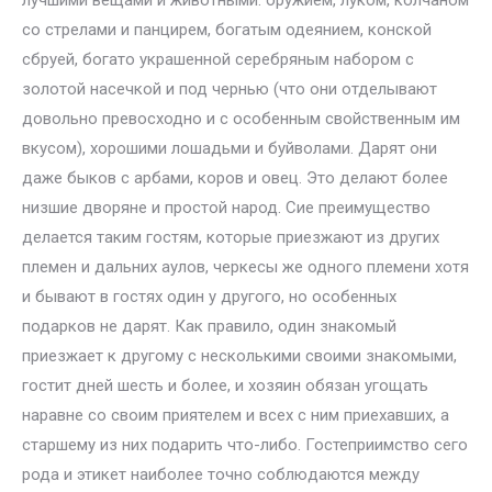
лучшими вещами и животными: оружием, луком, колчаном
со стрелами и панцирем, богатым одеянием, конской
сбруей, богато украшенной серебряным набором с
золотой насечкой и под чернью (что они отделывают
довольно превосходно и с особенным свойственным им
вкусом), хорошими лошадьми и буйволами. Дарят они
даже быков с арбами, коров и овец. Это делают более
низшие дворяне и простой народ. Сие преимущество
делается таким гостям, которые приезжают из других
племен и дальних аулов, черкесы же одного племени хотя
и бывают в гостях один у другого, но особенных
подарков не дарят. Как правило, один знакомый
приезжает к другому с несколькими своими знакомыми,
гостит дней шесть и более, и хозяин обязан угощать
наравне со своим приятелем и всех с ним приехавших, а
старшему из них подарить что-либо. Гостеприимство сего
рода и этикет наиболее точно соблюдаются между