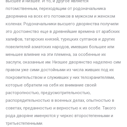
высшее и низшее. И то, и другое является
потомственным, переходящим от родоначальника
дворянина на всех его потомков в мужском и женском
коленах. Родоначальники высшего дворянства получили
это достоинство еще в древнейшие времена от арабских
халифов, татарских князей, турецких султанов и других
повелителей азиатских народов, имевших большее или
меньшее влияние на эти племена, за особенные их
заслуги, оказанные им. Низшее дворянство наделено сим
правом уже сими достойными из числа живших под их
покровительством и служивших у них телохранителями,
которые обратили на себя их внимание своей
расторопностью, предусмотрительностью,
распорядительностью в военных делах, опытностью в
советах, преданностью и верностью к их особе. Такого
рода дворяне именуются у черкес второстепенными и
третьестепенными.