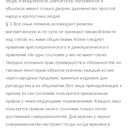
люди; а абадзехское, шапсугское, натухайское и
убыхское имеют только дворян, духовенство, простой
народ и крепостных людей.
§ 3. Все оные племена исповедуют религию
магометанскую и, по сути, не признают никакой власти
над собой, но, живя обществами, более следуют
правилам аристократического и демократического
правлений. Ни одно сословие у них не имеет своих
твердых основных прав, преимуществ и обязанностей, но
таковые некоторым образом усвоены каждым из них
через народные предания, принятые издревле для
руководства в их общежитии. Все лица, принадлежащие к
одному из сих сословий, пользуются присвоенным
правом с нижеследующими ограничениями. Каждое лицо
пользуется правом своего сословия только после
достижения совершеннолетия. Для мужчин у черкес
совершеннолетие наступает тогда, когда мужчина в