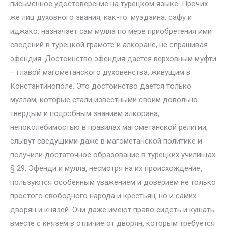
письменное удостоверение на турецком языке. Прочих
же лиц духовного звания, как-то: муэдзина, сафу и
иджако, назначает сам мулла по мере приобретения ими
сведений в турецкой грамоте и алкоране, не спрашивая
эфендия. Достоинство эфендия дается верховным муфти
– главой магометанского духовенства, живущим в
Константинополе. Это достоинство дается только
муллам, которые стали известными своим довольно
твердым и подробным знанием алкорана,
непоколебимостью в правилах магометанской религии,
слывут сведущими даже в магометанской политике и
получили достаточное образование в турецких училищах.
§ 29. Эфенди и мулла, несмотря на их происхождение,
пользуются особенным уважением и доверием не только
простого свободного народа и крестьян, но и самих
дворян и князей. Они даже имеют право сидеть и кушать
вместе с князем в отличие от дворян, которым требуется