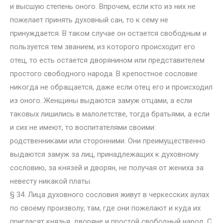
и высшую степень оного. Впрочем, если кто из них не
пожелает принять духовный сан, то к сему не
принуждается. В таком случае он остается свободным и
пользуется тем званием, из которого происходит его
отец, то есть остается дворянином или представителем
простого свободного народа. В крепостное сословие
никогда не обращается, даже если отец его и происходил
из оного. Женщины выдаются замуж отцами, а если
таковых лишились в малолетстве, тогда братьями, а если
и сих не имеют, то воспитателями своими:
родственниками или сторонними. Они преимущественно
выдаются замуж за лиц, принадлежащих к духовному
сословию, за князей и дворян, не получая от жениха за
невесту никакой платы.
§ 34. Лица духовного сословия живут в черкесских аулах
по своему произволу, там, где они пожелают и куда их
пригласят князья, дворяне и простой свободный народ. С