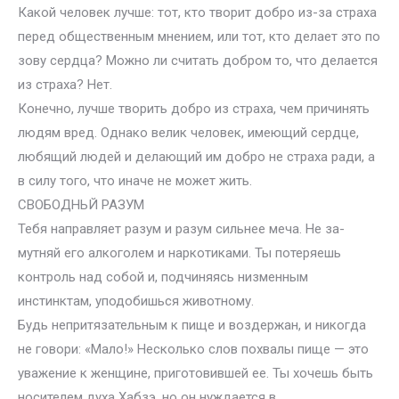
Какой человек лучше: тот, кто творит добро из-за страха
перед общественным мнением, или тот, кто делает это по
зову сердца? Можно ли считать добром то, что делается
из страха? Нет.
Конечно, лучше творить добро из страха, чем причинять
людям вред. Однако велик человек, имеющий сердце,
любящий людей и делающий им добро не страха ради, а
в силу того, что иначе не может жить.
СВОБОДНЬЙ РАЗУМ
Тебя направляет разум и разум сильнее меча. Не за-
мутняй его алкоголем и наркотиками. Ты потеряешь
контроль над собой и, подчиняясь низменным
инстинктам, уподобишься животному.
Будь непритязательным к пище и воздержан, и никогда
не говори: «Мало!» Несколько слов похвалы пище — это
уважение к женщине, приготовившей ее. Ты хочешь быть
носителем духа Хабзэ, но он нуждается в