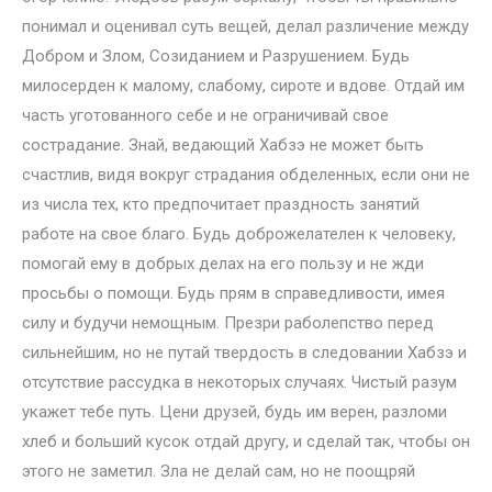
понимал и оценивал суть вещей, делал различение между
Добром и Злом, Созиданием и Разрушением. Будь
милосерден к малому, слабому, сироте и вдове. Отдай им
часть уготованного себе и не ограничивай свое
сострадание. Знай, ведающий Хабзэ не может быть
счастлив, видя вокруг страдания обделенных, если они не
из числа тех, кто предпочитает праздность занятий
работе на свое благо. Будь доброжелателен к человеку,
помогай ему в добрых делах на его пользу и не жди
просьбы о помощи. Будь прям в справедливости, имея
силу и будучи немощным. Презри раболепство перед
сильнейшим, но не путай твердость в следовании Хабзэ и
отсутствие рассудка в некоторых случаях. Чистый разум
укажет тебе путь. Цени друзей, будь им верен, разломи
хлеб и больший кусок отдай другу, и сделай так, чтобы он
этого не заметил. Зла не делай сам, но не поощряй