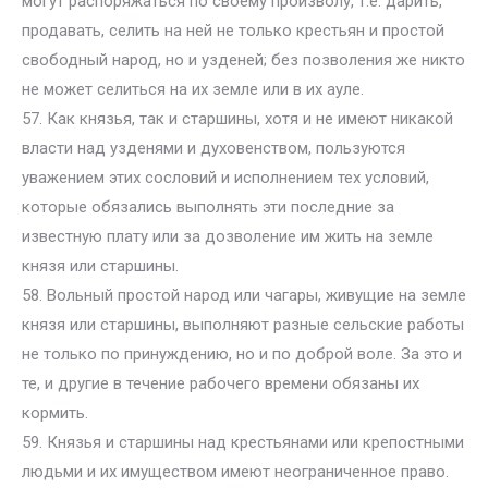
могут распоряжаться по своему произволу, т.е. дарить,
продавать, селить на ней не только крестьян и простой
свободный народ, но и узденей; без позволения же никто
не может селиться на их земле или в их ауле.
57. Как князья, так и старшины, хотя и не имеют никакой
власти над узденями и духовенством, пользуются
уважением этих сословий и исполнением тех условий,
которые обязались выполнять эти последние за
известную плату или за дозволение им жить на земле
князя или старшины.
58. Вольный простой народ или чагары, живущие на земле
князя или старшины, выполняют разные сельские работы
не только по принуждению, но и по доброй воле. За это и
те, и другие в течение рабочего времени обязаны их
кормить.
59. Князья и старшины над крестьянами или крепостными
людьми и их имуществом имеют неограниченное право.