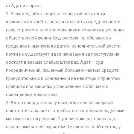
а) Адат и шариат.
1. У племен, обитающих на северной покатости
кавказского хребта, нельзя отыскать определенности
прав, строгости в постановлениях и точности в условиях
общественной жизни. Суд основан на обычаях по
преданию и именуется адатом; исполнительной власти
почти не существует и все наказания за преступления
состоят в весьма слабых штрафах. Адат – суд
посреднический, лишенный большею частью средств
принудительных и основанный на некоторых принятых
правилах или законах, установленных обычаем и
освещенных давностью.
2. Адат господствовал у всех обитателей северной
покатости кавказского хребта до введения между ними
магометанской религии. С учением же алкорана адат
начал заменяться шариатом. Те племена и общества, у