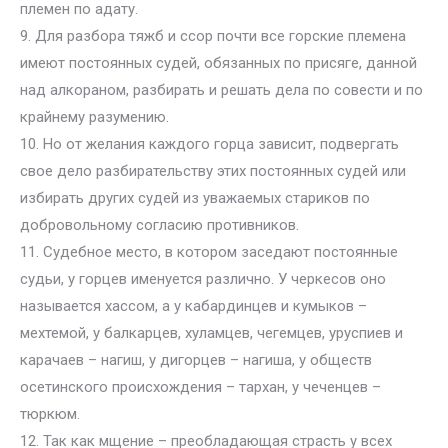
племен по адату.
9. Для разбора тяжб и ссор почти все горские племена
имеют постоянных судей, обязанных по присяге, данной
над алкораном, разбирать и решать дела по совести и по
крайнему разумению.
10. Но от желания каждого горца зависит, подвергать
свое дело разбирательству этих постоянных судей или
избирать других судей из уважаемых стариков по
добровольному согласию противников.
11. Судебное место, в котором заседают постоянные
судьи, у горцев именуется различно. У черкесов оно
называется хассом, а у кабардинцев и кумыков –
мехтемой, у балкарцев, хуламцев, чегемцев, уруспиев и
карачаев – нагиш, у дигорцев – нагиша, у обществ
осетинского происхождения – тархан, у чеченцев –
тюркюм.
12. Так как мщение – преобладающая страсть у всех