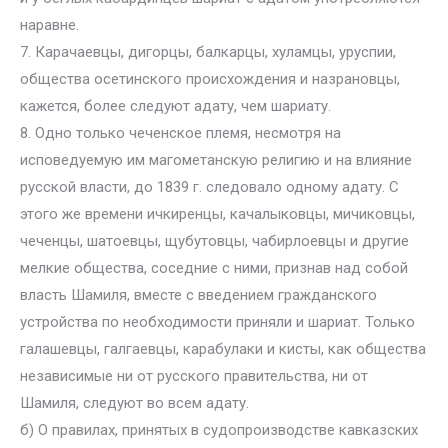
наравне.
7. Карачаевцы, дигорцы, балкарцы, хуламцы, уруспии,
общества осетинского происхождения и назрановцы,
кажется, более следуют адату, чем шариату.
8. Одно только чеченское племя, несмотря на
исповедуемую им магометанскую религию и на влияние
русской власти, до 1839 г. следовало одному адату. С
этого же времени ичкиренцы, качалыковцы, мичиковцы,
чеченцы, шатоевцы, щубутовцы, чабирлоевцы и другие
мелкие общества, соседние с ними, признав над собой
власть Шамиля, вместе с введением гражданского
устройства по необходимости приняли и шариат. Только
галашевцы, галгаевцы, карабулаки и кисты, как общества
независимые ни от русского правительства, ни от
Шамиля, следуют во всем адату.
б) О правилах, принятых в судопроизводстве кавказских