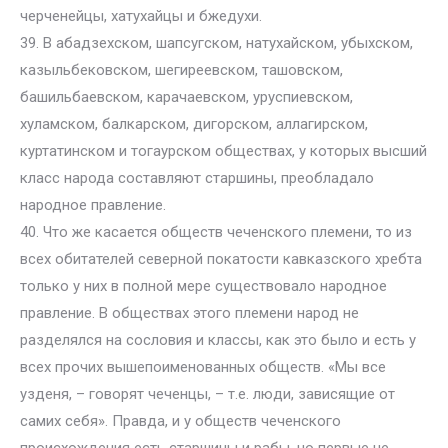
черченейцы, хатухайцы и бжедухи.
39. В абадзехском, шапсугском, натухайском, убыхском,
казыльбековском, шегиреевском, ташовском,
башильбаевском, карачаевском, уруспиевском,
хуламском, балкарском, дигорском, аллагирском,
куртатинском и тогаурском обществах, у которых высший
класс народа составляют старшины, преобладало
народное правление.
40. Что же касается обществ чеченского племени, то из
всех обитателей северной покатости кавказского хребта
только у них в полной мере существовало народное
правление. В обществах этого племени народ не
разделялся на сословия и классы, как это было и есть у
всех прочих вышепоименованных обществ. «Мы все
узденя, – говорят чеченцы, – т.е. люди, зависящие от
самих себя». Правда, и у обществ чеченского