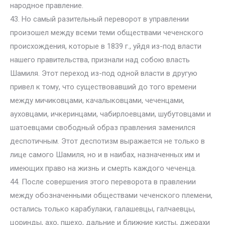
народное правление.
43. Но самый разительный переворот в управлении
произошел между всеми теми обществами чеченского
происхождения, которые в 1839 г., уйдя из-под власти
нашего правительства, признали над собою власть
Шамиля. Этот переход из-под одной власти в другую
привел к тому, что существовавший до того времени
между мичиковцами, качалыковцами, чеченцами,
ауховцами, ичкеринцами, чабирлоевцами, шубутовцами и
шатоевцами свободный образ правления заменился
деспотичным. Этот деспотизм выражается не только в
лице самого Шамиля, но и в наибах, назначенных им и
имеющих право на жизнь и смерть каждого чеченца.
44. После совершения этого переворота в правлении
между обозначенными обществами чеченского племени,
остались только карабулаки, галашевцы, галчаевцы,
цоринды, ахо, пшехо, дальние и ближние кисты, джерахи