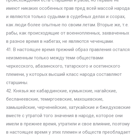
происхождения есть старшины и рабы, но первые не
имеют никаких особенных прав пред всей массой народа
и являются только судьями в судебных делах и ссорах,
как люди более опытные по своим летам. Вторые же, т.е.
рабы, как происходящие от военнопленных, захваченных
в разное время в набегах, не являются чеченцами.
41. В настоящее время прежний образ правления остался
неизменным только между теми обществами
черкесского, абазинского, татарского и осетинского
племени, у которых высший класс народа составляют
старшины.
42. Князья же кабардинские, кумыкские, нагайские,
бесланеевские, темиргоевские, махошевские,
хамышейские, черченейские, хатукайские и бжедуховские
вместе с утратой того значения в народе, которое они
имели в прежнее время, утратили и свое влияние, поэтому
в настоящее время у этих племен и обществ преобладает