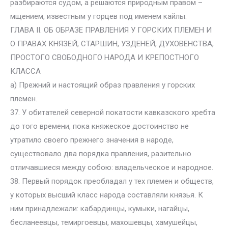
разбираются судом, а решаются природным правом –
мщением, известным у горцев под именем кайлы.
ГЛАВА II. ОБ ОБРАЗЕ ПРАВЛЕНИЯ У ГОРСКИХ ПЛЕМЕН И
О ПРАВАХ КНЯЗЕЙ, СТАРШИН, УЗДЕНЕЙ, ДУХОВЕНСТВА,
ПРОСТОГО СВОБОДНОГО НАРОДА И КРЕПОСТНОГО
КЛАССА
а) Прежний и настоящий образ правления у горских
племен.
37. У обитателей северной покатости кавказского хребта
до того времени, пока княжеское достоинство не
утратило своего прежнего значения в народе,
существовало два порядка правления, разительно
отличавшиеся между собою: владельческое и народное.
38. Первый порядок преобладал у тех племен и обществ,
у которых высший класс народа составляли князья. К
ним принадлежали: кабардинцы, кумыки, нагайцы,
бесланеевцы, темиргоевцы, махошевцы, хамушейцы,