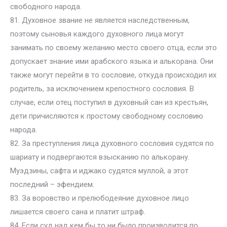
свободного народа.
81. Духовное звание не является наследственным,
поэтому сыновья каждого духовного лица могут
занимать по своему желанию место своего отца, если это
допускает знание ими арабского языка и алькорана. Они
также могут перейти в то сословие, откуда происходил их
родитель, за исключением крепостного сословия. В
случае, если отец поступил в духовный сан из крестьян,
дети причисляются к простому свободному сословию
народа.
82. За преступления лица духовного сословия судятся по
шариату и подвергаются взысканию по алькорану.
Муэдзины, сафта и иджако судятся муллой, а этот
последний – эфендием.
83. За воровство и прелюбодеяние духовное лицо
лишается своего сана и платит штраф.
84. Если суд над кем бы то ни было производится по