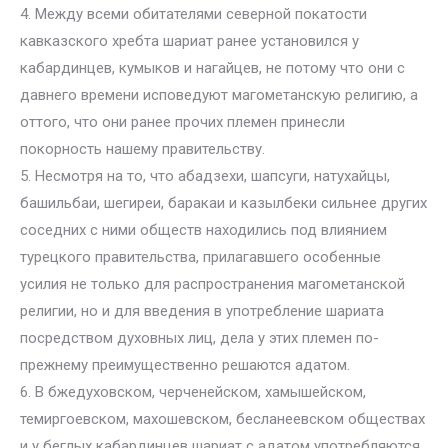
4. Между всеми обитателями северной покатости
кавказского хребта шариат ранее установился у
кабардинцев, кумыков и нагайцев, не потому что они с
давнего времени исповедуют магометанскую религию, а
оттого, что они ранее прочих племен принесли
покорность нашему правительству.
5. Несмотря на то, что абадзехи, шапсуги, натухайцы,
башильбаи, шегиреи, баракаи и казылбеки сильнее других
соседних с ними обществ находились под влиянием
турецкого правительства, прилагавшего особенные
усилия не только для распространения магометанской
религии, но и для введения в употребление шариата
посредством духовных лиц, дела у этих племен по-
прежнему преимущественно решаются адатом.
6. В бжедуховском, черченейском, хамышейском,
темиргоевском, махошевском, бесланеевском обществах
и у беглых кабардинцев шариат с адатом употребляются