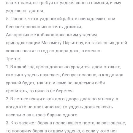
платят сами, не требуя от узденя своего помощи, и ему
узденю не дается.
5. Прочее, что к узденской работе принадлежит, они
беспрекословно исполнять должны.
Анзоровых же кабаков маленьким узденям,
принадлежащим Магомету Парытову, из такашовых детей
холопы платят в год со двора дань, а именно:
Третье.
1. В какой год проса довольно уродится, даем столько,
сколько уздень пожелает, беспрекословно, а когда мал
урожай будет, так что и сами не надеемся себя
пропитать, то ничего не берется.
2. В летнее время с каждого двора даем по ягненку, а
когда кто не даст ягненка, то уздень должен взять
насильно за штраф барана одного.
3. Кто зарежет барана после нашего поста на разговенье,
то половину барана отдаем узденю, а если у кого нет