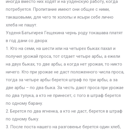
иногда вместо них ходят и на узденскую работу, когда
потребуется. Пропитание имеют они общее с ними,
такашовыми, для чего те холопы и ясыри себе лично
хлеба не пашут.
Узденя Батыгирея Гещекина чернь роду токашава платят
в год дани со двора:
1. Кто на семи, на шести или на четырех быках пахал и
получил урожай проса, тот отдает четыре арбы, а ежели
на двух быках, то две арбы, а когда нет урожая, то никто
ничего. Кто при урожае не даст положенного числа проса,
тогда за четыре арбы берется штраф по три арбы, а за
две арбы – по два быка. За честь дают проса при урожае
по два тулука, а кто не принесет, с того в штраф берется
по одному барану.
2. Берется по два ягненка, а кто не даст, берется в штраф
по одному быку.
3. После поста нашего на разговенье берется один хлеб,