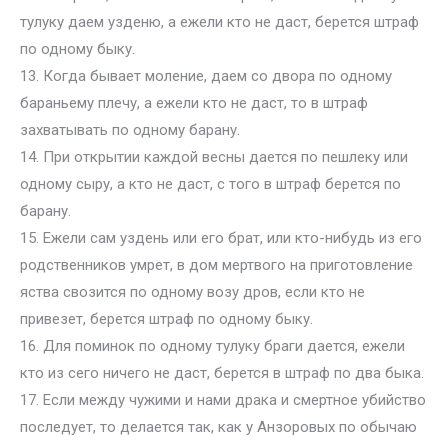
тулуку даем узденю, а ежели кто не даст, берется штраф
по одному быку.
13. Когда бывает моление, даем со двора по одному
бараньему плечу, а ежели кто не даст, то в штраф
захватывать по одному барану.
14. При открытии каждой весны дается по пешлеку или
одному сыру, а кто не даст, с того в штраф берется по
барану.
15. Ежели сам уздень или его брат, или кто-нибудь из его
родственников умрет, в дом мертвого на приготовление
яства свозится по одному возу дров, если кто не
привезет, берется штраф по одному быку.
16. Для поминок по одному тулуку браги дается, ежели
кто из сего ничего не даст, берется в штраф по два быка.
17. Если между чужими и нами драка и смертное убийство
последует, то делается так, как у Анзоровых по обычаю