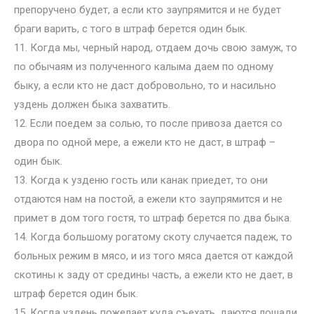
препоручено будет, а если кто заупрямится и не будет
браги варить, с того в штраф берется один бык.
11. Когда мы, черный народ, отдаем дочь свою замуж, то
по обычаям из полученного калыма даем по одному
быку, а если кто не даст добровольно, то и насильно
уздень должен быка захватить.
12. Если поедем за солью, то после привоза дается со
двора по одной мере, а ежели кто не даст, в штраф –
один бык.
13. Когда к узденю гость или канак приедет, то они
отдаются нам на постой, а ежели кто заупрямится и не
примет в дом того гостя, то штраф берется по два быка.
14. Когда большому рогатому скоту случается падеж, то
больных режим в мясо, и из того мяса дается от каждой
скотины к заду от средины часть, а ежели кто не дает, в
штраф берется один бык.
15. Когда уздень пожелает куда съехать, даются лошади,