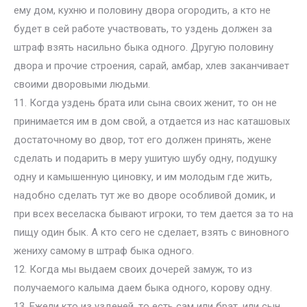
ему дом, кухню и половину двора огородить, а кто не
будет в сей работе участвовать, то уздень должен за
штраф взять насильно быка одного. Другую половину
двора и прочие строения, сарай, амбар, хлев заканчивает
своими дворовыми людьми.
11. Когда уздень брата или сына своих женит, то он не
принимается им в дом свой, а отдается из нас каташовых
достаточному во двор, тот его должен принять, жене
сделать и подарить в меру ушитую шубу одну, подушку
одну и камышенную циновку, и им молодым где жить,
надобно сделать тут же во дворе особливой домик, и
при всех веселаска бывают игроки, то тем дается за то на
пищу один бык. А кто сего не сделает, взять с виновного
жениху самому в штраф быка одного.
12. Когда мы выдаем своих дочерей замуж, то из
получаемого калыма даем быка одного, корову одну.
13. Ежели кто из узденей, то есть сам или брат, или сын