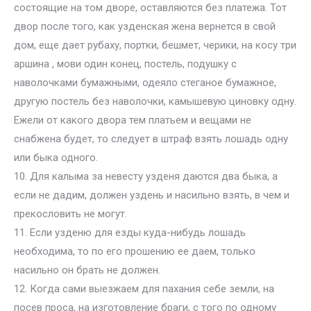
состоящие на том дворе, оставляются без платежа. Тот
двор после того, как узденская жена вернется в свой
дом, еще дает рубаху, портки, бешмет, черики, на косу три
аршина , мови один конец, постель, подушку с
наволочками бумажными, одеяло стеганое бумажное,
другую постель без наволочки, камышевую циновку одну.
Ежели от какого двора тем платьем и вещами не
снабжена будет, то следует в штраф взять лошадь одну
или быка одного.
10. Для калыма за невесту узденя даются два быка, а
если не дадим, должен уздень и насильно взять, в чем и
прекословить не могут.
11. Если узденю для езды куда-нибудь лошадь
необходима, то по его прошению ее даем, только
насильно он брать не должен.
12. Когда сами выезжаем для пахания себе земли, на
посев проса, на изготовление браги, с того по одному