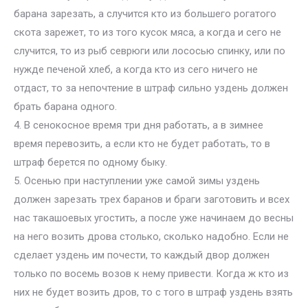
барана зарезать, а случится кто из большего рогатого
скота зарежет, то из того кусок мяса, а когда и сего не
случится, то из рыб севрюги или лососью спинку, или по
нужде печеной хлеб, а когда кто из сего ничего не
отдаст, то за непочтение в штраф сильно уздень должен
брать барана одного.
4. В сенокосное время три дня работать, а в зимнее
время перевозить, а если кто не будет работать, то в
штраф берется по одному быку.
5. Осенью при наступлении уже самой зимы уздень
должен зарезать трех баранов и браги заготовить и всех
нас такашоевых угостить, а после уже начинаем до весны
на него возить дрова столько, сколько надобно. Если не
сделает уздень им почести, то каждый двор должен
только по восемь возов к нему привести. Когда ж кто из
них не будет возить дров, то с того в штраф уздень взять