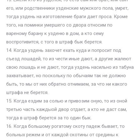
его, или родственники узденские мужского пола, умрет,
тогда уздень на изготовление браги дает проса. Кроме
того, на поминки умершего со двора относим по
вареному барану к узденю в дом, а кто сему
воспротивится, с того в штраф бык берется.
14. Когда уздень захочет ехать куда и попросит под
съезд лошадей, то из чести иные дают, а другие жалеют
свою лошадь и не дают, тогда уздень насильно из табуна
захватывает, но поскольку по обычаям так не должно
быть, то мы от них обратно отнимаем, за что ни какого
штрафа не берется.
15. Когда ездим за солью и привозим оную, то из оной
третью часть каждыой двор отдает, а кто не даст сам,
тогда в штраф берется за то один бык.
16. Когда большому рогатому скоту падеж бывает, то
больных режем и от каждой скотины от средины к