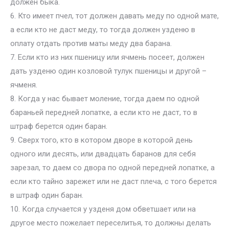
должен быка.
6. Кто имеет пчел, тот должен давать меду по одной мате,
а если кто не даст меду, то тогда должен узденю в
оплату отдать против маты меду два барана.
7. Если кто из них пшеницу или ячмень посеет, должен
дать узденю один козловой тулук пшеницы и другой –
ячменя.
8. Когда у нас бывает моление, тогда даем по одной
бараньей передней лопатке, а если кто не даст, то в
штраф берется один баран.
9. Сверх того, кто в котором дворе в которой день
одного или десять, или двадцать баранов для себя
зарезал, то даем со двора по одной передней лопатке, а
если кто тайно зарежет или не даст плеча, с того берется
в штраф один баран.
10. Когда случается у узденя дом обветшает или на
другое место пожелает переселитья, то должны делать