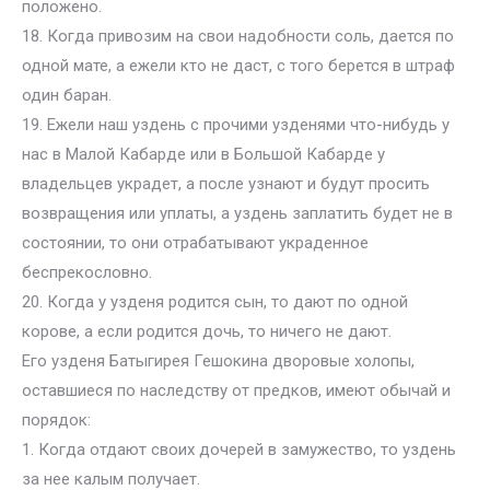
положено.
18. Когда привозим на свои надобности соль, дается по
одной мате, а ежели кто не даст, с того берется в штраф
один баран.
19. Ежели наш уздень с прочими узденями что-нибудь у
нас в Малой Кабарде или в Большой Кабарде у
владельцев украдет, а после узнают и будут просить
возвращения или уплаты, а уздень заплатить будет не в
состоянии, то они отрабатывают украденное
беспрекословно.
20. Когда у узденя родится сын, то дают по одной
корове, а если родится дочь, то ничего не дают.
Его узденя Батыгирея Гешокина дворовые холопы,
оставшиеся по наследству от предков, имеют обычай и
порядок:
1. Когда отдают своих дочерей в замужество, то уздень
за нее калым получает.