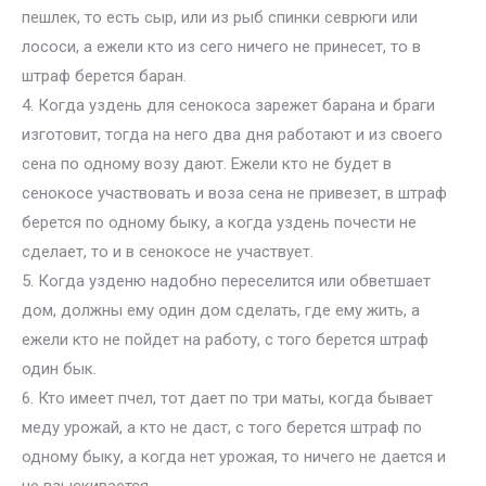
пешлек, то есть сыр, или из рыб спинки севрюги или
лососи, а ежели кто из сего ничего не принесет, то в
штраф берется баран.
4. Когда уздень для сенокоса зарежет барана и браги
изготовит, тогда на него два дня работают и из своего
сена по одному возу дают. Ежели кто не будет в
сенокосе участвовать и воза сена не привезет, в штраф
берется по одному быку, а когда уздень почести не
сделает, то и в сенокосе не участвует.
5. Когда узденю надобно переселится или обветшает
дом, должны ему один дом сделать, где ему жить, а
ежели кто не пойдет на работу, с того берется штраф
один бык.
6. Кто имеет пчел, тот дает по три маты, когда бывает
меду урожай, а кто не даст, с того берется штраф по
одному быку, а когда нет урожая, то ничего не дается и