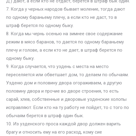
Д.) дают, а если кто не отдаст, берется в штраф бык один.
7. Когда у черных народов бывает моление, тогда дают
по одному бараньему плечу, а если кто не даст, то в
штраф берется по одному быку.
8. Когда мы чернь осенью на зимнее свое содержание
режим в мясо баранов, то дается по одному бараньему
плечу и голове, а если кто не дает, в штраф берется по
одному быку.
9. Когда случается, что уздень с места на место
переселяется или обветшает дом, то делаем по обычаям.
Узденю дом и половину двора огораживаем, а другую
половину двора и прочие во дворе строения, то есть
сарай, хлев, собственные и дворовые узденские холопы
исправляют. Если кто на ту работу не пойдет, то с того по
обычаям берется в штраф один бык.
10. Из узденского проса каждой двор должен варить
брагу и относить ему на его расход, кому сие