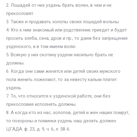
2. Лошадей от них уздень брать волен, в чем и не
прекословят.
3. Также и продавать холопы своих лошадей вольны.
4. Кто к ним знакомый или родственник приедет и будет
просить хлеба, сена, дров и пр., то даем без запрещения
узденского, и в том имеем волю.
5. Всякую у них скотину уздени насильно брать не
должны.
6. Когда они сами женятся или детей своих мужского
пола женить пожелают, то за невесту калым платит
уздень.
7. То, что относится к узденской работе, они без
прекословия исполнять должны.
8. А когда кто из нас, холопов, детей и жен наших помрут,
то похороны и поминки уздень наш делать должен.
ЦГАДА. ф. 23, д. 9, ч. 6, л. 58-6.