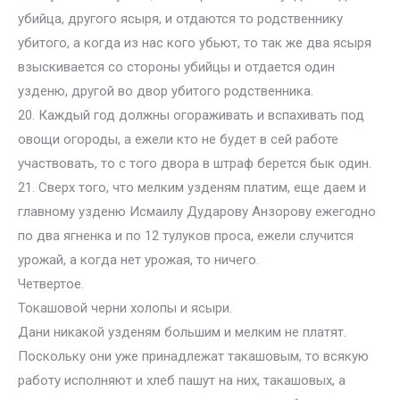
убийца, другого ясыря, и отдаются то родственнику
убитого, а когда из нас кого убьют, то так же два ясыря
взыскивается со стороны убийцы и отдается один
узденю, другой во двор убитого родственника.
20. Каждый год должны огораживать и вспахивать под
овощи огороды, а ежели кто не будет в сей работе
участвовать, то с того двора в штраф берется бык один.
21. Сверх того, что мелким узденям платим, еще даем и
главному узденю Исмаилу Дударову Анзорову ежегодно
по два ягненка и по 12 тулуков проса, ежели случится
урожай, а когда нет урожая, то ничего.
Четвертое.
Токашовой черни холопы и ясыри.
Дани никакой узденям большим и мелким не платят.
Поскольку они уже принадлежат такашовым, то всякую
работу исполняют и хлеб пашут на них, такашовых, а