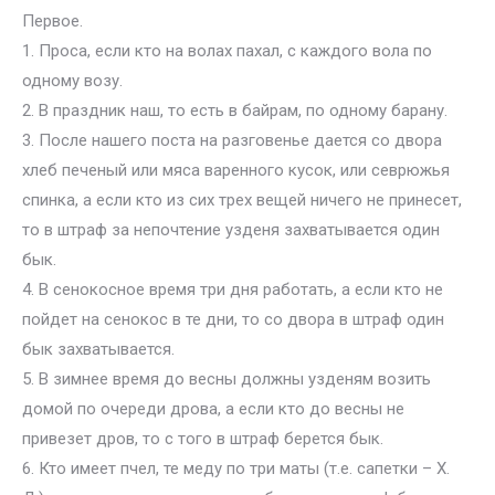
Первое.
1. Проса, если кто на волах пахал, с каждого вола по
одному возу.
2. В праздник наш, то есть в байрам, по одному барану.
3. После нашего поста на разговенье дается со двора
хлеб печеный или мяса варенного кусок, или севрюжья
спинка, а если кто из сих трех вещей ничего не принесет,
то в штраф за непочтение узденя захватывается один
бык.
4. В сенокосное время три дня работать, а если кто не
пойдет на сенокос в те дни, то со двора в штраф один
бык захватывается.
5. В зимнее время до весны должны узденям возить
домой по очереди дрова, а если кто до весны не
привезет дров, то с того в штраф берется бык.
6. Кто имеет пчел, те меду по три маты (т.е. сапетки – X.