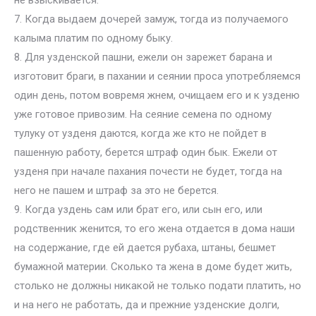
не взыскивается.
7. Когда выдаем дочерей замуж, тогда из получаемого
калыма платим по одному быку.
8. Для узденской пашни, ежели он зарежет барана и
изготовит браги, в пахании и сеянии проса употребляемся
один день, потом вовремя жнем, очищаем его и к узденю
уже готовое привозим. На сеяние семена по одному
тулуку от узденя даются, когда же кто не пойдет в
пашенную работу, берется штраф один бык. Ежели от
узденя при начале пахания почести не будет, тогда на
него не пашем и штраф за это не берется.
9. Когда уздень сам или брат его, или сын его, или
родственник женится, то его жена отдается в дома наши
на содержание, где ей дается рубаха, штаны, бешмет
бумажной материи. Сколько та жена в доме будет жить,
столько не должны никакой не только подати платить, но
и на него не работать, да и прежние узденские долги,