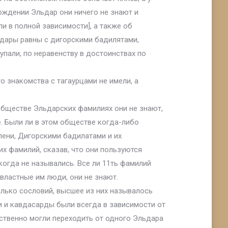
ождении Эльдар они ничего не знают и
и в полной зависимости], а также об
дары равны с дигорскими бадилятами,
упали, по неравенству в достоинствах по
о знакомства с тагаурцами не имели, а
обществе Эльдарских фамилиях они не знают,
. Были ли в этом обществе когда-либо
пени, Дигорскими бадилатами и их
х фамилий, сказав, что они пользуются
когда не назывались. Все ли 11ть фамилий
властные им люди, они не знают.
олько сословий, высшее из них называлось
ки и кавдасарды были всегда в зависимости от
тственно могли переходить от одного Эльдара