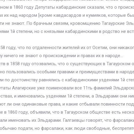
ном в 1860 году Депутаты кабардинские сказали, что о происх
вах их над народом [кроме кавдасардов и кумияков, которые был
ти не знают. По брачным связям, кровомщению Тагаурские Эль
ми 1й степени, но с князьями кабардинскими в родство не вст
8 году, что по отдаленности жителей их от Осетии, они никаког
у ничего не знают о происхождении и правах их в народе…
тв в 1858 году отозвались, что о существующих в Тагаурском 
ьно пользовались особыми правами и преимуществами в народе
и по достоинству равнялись с кабардинскими узденями 1й сте
таты Алагирские уже поименовали все 11ть фамилий Эльдарски
твах, и именовались узденями 1й степени, а Эльдарами они ни
ют ли они одинаковые права, и какие отбывали повинности под
 в 1860 году, объявили, что в Тагаурском обществе есть неск
чали именовать их Эльдарами. Галгаевцы говорят, что фарсала
о обычаю подати, но фарсалаки, как люди свободные, беспрепя