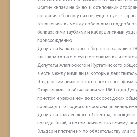
Осетин князей не было. В объяснении отобран
предания об этом у них не существует. О пра
отношениях их между собою они в подробнос
балкарскими таубиями и кабардинскими узденя
происхождению.
Депутаты Балкарского общества сказали в 185
слышали только о существовании их, и поэтом
Депутаты Алагирского и Куртатинского общес
а есть между ними лица, которые действител
Эльдары им неизвестно; но некоторые фамили
Старшинами… в объяснении же 1860 года Депу
почетом и уважением во всех соседских общес
происходят от одного их родоначальника, име
Депутаты Галгаевского общества, опрощенные
прежде Тагай, а потом неизвестно почему, на
Эльдар и платили им по обязательству или п