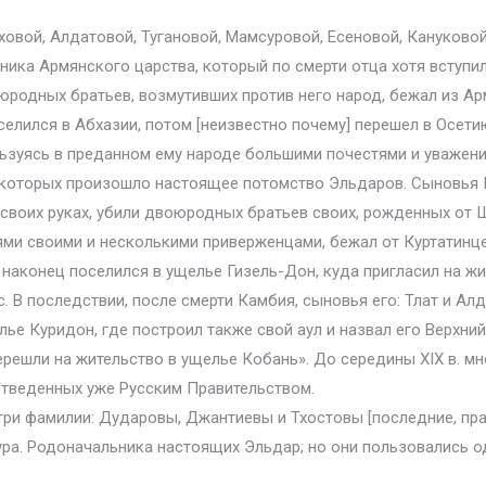
уховой, Алдатовой, Тугановой, Мамсуровой, Есеновой, Кануково
дника Армянского царства, который по смерти отца хотя вступил
юродных братьев, возмутивших против него народ, бежал из А
селился в Абхазии, потом [неизвестно почему] перешел в Осет
льзуясь в преданном ему народе большими почестями и уважени
т которых произошло настоящее потомство Эльдаров. Сыновья Ка
своих руках, убили двоюродных братьев своих, рожденных от Ш
ми своими и несколькими приверженцами, бежал от Куртатинцев
 наконец поселился в ущелье Гизель-Дон, куда пригласил на ж
с. В последствии, после смерти Камбия, сыновья его: Тлат и А
елье Куридон, где построил также свой аул и назвал его Верхний
решли на жительство в ущелье Кобань». До середины XIX в. мн
 отведенных уже Русским Правительством.
три фамилии: Дударовы, Джантиевы и Тхостовы [последние, пра
агаура. Родоначальника настоящих Эльдар; но они пользовались