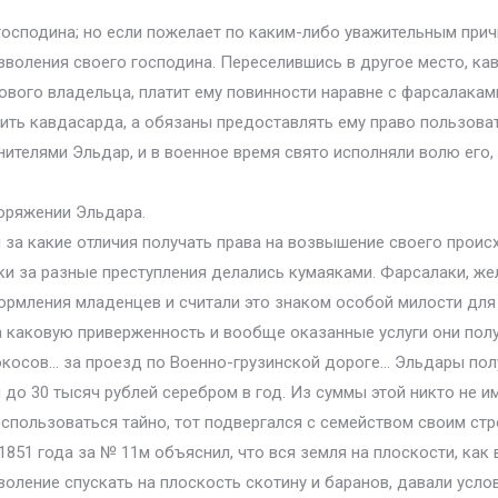
господина; но если пожелает по каким-либо уважительным прич
дозволения своего господина. Переселившись в другое место, к
ового владельца, платит ему повинности наравне с фарсалакам
ить кавдасарда, а обязаны предоставлять ему право пользов
ителями Эльдар, и в военное время свято исполняли волю его,
поряжении Эльдара.
 за какие отличия получать права на возвышение своего происхо
ки за разные преступления делались кумаяками. Фарсалаки, же
кормления младенцев и считали это знаком особой милости для
а каковую приверженность и вообще оказанные услуги они полу
нокосов… за проезд по Военно-грузинской дороге… Эльдары по
 до 30 тысяч рублей серебром в год. Из суммы этой никто не и
оспользоваться тайно, тот подвергался с семейством своим ст
1851 года за № 11м объяснил, что вся земля на плоскости, ка
ление спускать на плоскость скотину и баранов, давали услов