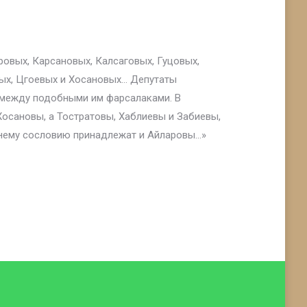
ровых, Карсановых, Калсаговых, Гуцовых,
вых, Цгоевых и Хосановых… Депутаты
т между подобными им фарсалаками. В
Хосановы, а Тостратовы, Хаблиевы и Забиевы,
днему сословию принадлежат и Айларовы…»