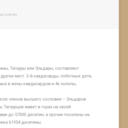
ах осетин
шины, Тагауры или Эльдары, составляют
других мест. 3-й кавдасарды, побочные дети,
мых в жены кавдасардом и 4е холопы,
числе членов высшего сословия – Эльдаров
ь Тагаурцев живет в горах на своей
ами до 57000 десятин, а прочие поселены на
река 61954 десятины.