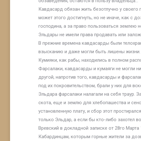
обзаведения, остаются в пользу владельца…
Кавдасард обязан жить безотлучно у своего 
может этого достигнуть, но не иначе, как с 
господина, а за право пользоваться землею н
Эльдары не имели права продавать или залож
В прежние времена кавдасарды были телохран
взысканию и даже могли быть лишены жизни.
Кумияки, как рабы, находились в полном рас
Фарсалаки, кавдасарды и кумаяги не могли ни
другой, напротив того, кавдасарды и фарсала
под их покровительством, брали у них для вс
Эльдара фарсалаки налагали на себя траур. З
скота, еще и землю для хлебопашества и се
установленную плату, и сбор этот простирался
только Эльдар, а если бы кто-либо захотел в
Вревский в докладной записке от 28го Марта 
Кабардинцам, которым горные жители за дозво