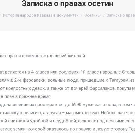
Записка о правах осетин
ь:
История народов Кавказа в документах
Осетины
Записка о прав
ных прав и взаимных отношений жителей
азделяется на 4 класса или сословия. 1й класс народные Стар
ями; 2-й, фарсалаки, вольные люди, пришедшие к Тагаурам из 
т крепостных девок, а также от дочерей фарсалаков, покупае
в плен в прежнее время.
одонаселение их простирается до 6990 мужескаго пола, в том 
стианскую религию, а другая – магометанскую. Небольшая част
оей считается удобной и неудобной, в скалах под вечными снег
стках земли, которой оказалось по правую и левую сторону Те