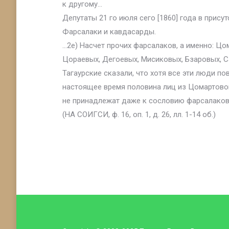
к другому…
Депутаты 21 го июля сего [1860] года в прис
Фарсалаки и кавдасарды.
…2е) Насчет прочих фарсалаков, а именно: Цо
Цораевых, Дегоевых, Мисиковых, Бзаровых, С
Тагаурские сказали, что хотя все эти люди 
настоящее время половина лиц из Цомартовой
не принадлежат даже к сословию фарсалаков
(НА СОИГСИ, ф. 16, оп. 1, д. 26, лл. 1-14 об.)