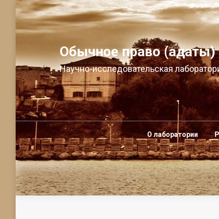
Обычное право (адаты)
Научно-исследовательская лаборатори
О лаборатории
Р