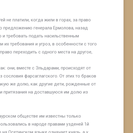
 не платили, когда жили в горах, за право
по предложению генерала Ермолова, назад
во и требовать подать насильственным
 их требования и угроз, в особенности с того
право переходить с одного места на другое,
ак: они, вместе с Эльдарами, происходят от
з сословия фарсаглагского. От этих то браков
акую же долю, как другие дети, рожденные от
ели притязания на доставшуюся им долю из
гаурском обществе им известны только
ользовались в народе правами узденей 1й
 на Осетинском языке означает князь, а у