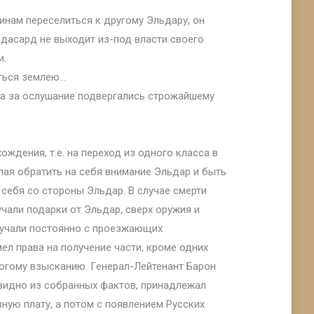
инам переселиться к другому Эльдару, он
авдасард не выходит из-под власти своего
и.
аться землею…
 а за ослушание подвергались строжайшему
ждения, т.е. на переход из одного класса в
лая обратить на себя внимание Эльдар и быть
 себя со стороны Эльдар. В случае смерти
чали подарки от Эльдар, сверх оружия и
лучали постоянно с проезжающих
мел права на получение части, кроме одних
рогому взысканию. Генерал-Лейтенант Барон
к видно из собранных фактов, принадлежал
ную плату, а потом с появлением Русских