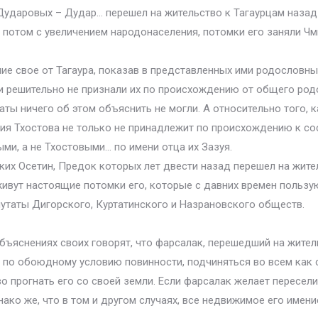
ударовых – Дудар… перешел на жительство к Тагаурцам назад 
потом с увеличением народонаселения, потомки его заняли Чм
 свое от Тагаура, показав в представленных ими родословных,
и решительно не признали их по происхождению от общего родо
аты ничего об этом объяснить не могли. А относительно того,
илия Тхостова не только не принадлежит по происхождению к с
ми, а не Тхостовыми… по имени отца их Зазуя.
их Осетин, Предок которых лет двести назад перешел на жите
живут настоящие потомки его, которые с давних времен польз
утаты Дигорского, Куртатинского и Назрановского обществ.
бъяснениях своих говорят, что фарсалак, перешедший на житель
 по обоюдному условию повинности, подчиняться во всем как с
о прогнать его со своей земли. Если фарсалак желает пересели
днако же, что в том и другом случаях, все недвижимое его имен