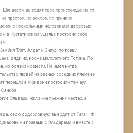
й, Шанаевой, выводят свое происхождение от
 на престол; но вскоре, по причине
рмении с несколькими человеками дворовых
ию и в Куртатинском ущелье построил себе
ем.
мбия Тлат, Алдат и Знаур, по праву
ана, дяди их, кроме малолетнего Тотика. По
, из боязни их мести. Не имея нигде
ительство людей из разных соседних племен и
лдат перешли в Фридони построили там аул
 Саниба.
огие Эльдары жили «на прежних местах, а
вда, свою родословную выводят от Тага – Ф.
 одинаковыми правами с Эльдарами и вместе с