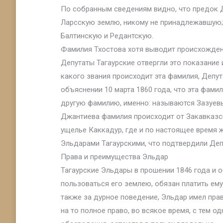
По собранным сведениям видно, что предок Д
Ларсскую землю, никому не принадлежавшую; 
Балтинскую и Редантскую.
Фамилия Тхостова хотя выводит происхождение
Депутаты Тагаурские отвергли это показание 
какого звания происходит эта фамилия, Депут
объяснении 10 марта 1860 года, что эта фам
другую фамилию, именно: называются Зазуевы
Джантиева фамилия происходит от Закавказск
ущелье Каккадур, где и по настоящее время 
Эльдарами Тагаурскими, что подтвердили Деп
Права и преимущества Эльдар
Тагаурские Эльдары в прошении 1846 года и о
пользоваться его землею, обязан платить ему
также за дурное поведение, Эльдар имел прав
на то полное право, во всякое время, с тем о