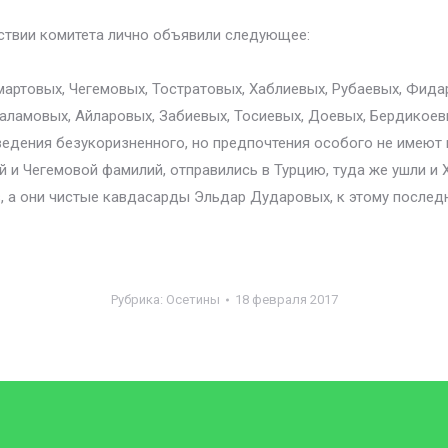
утствии комитета лично объявили следующее:
мартовых, Чегемовых, Тостратовых, Хаблиевых, Рубаевых, Фида
аламовых, Айларовых, Забиевых, Тосиевых, Доевых, Бердикое
поведения безукоризненного, но предпочтения особого не имею
 и Чегемовой фамилий, отправились в Турцию, туда же ушли и 
, а они чистые кавдасарды Эльдар Дударовых, к этому после
Рубрика:
Осетины
18 февраля 2017