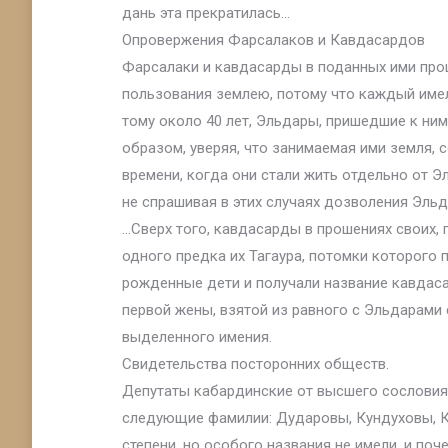
дань эта прекратилась…
Опровержения Фарсалаков и Кавдасардов
Фарсалаки и кавдасарды в поданных ими проше
пользования землею, потому что каждый имел
тому около 40 лет, Эльдары, пришедшие к ним
образом, уверяя, что занимаемая ими земля, 
времени, когда они стали жить отдельно от Э
не спрашивая в этих случаях дозволения Эльд
…Сверх того, кавдасарды в прошениях своих, п
одного предка их Тагаура, потомки которого 
рожденные дети и получали название кавдасар
первой жены, взятой из равного с Эльдарами 
выделенного имения.
Свидетельства посторонних обществ.
Депутаты кабардинские от высшего сословия 
следующие фамилии: Дударовы, Кундуховы, К
степени, но особого названия не имели, и по