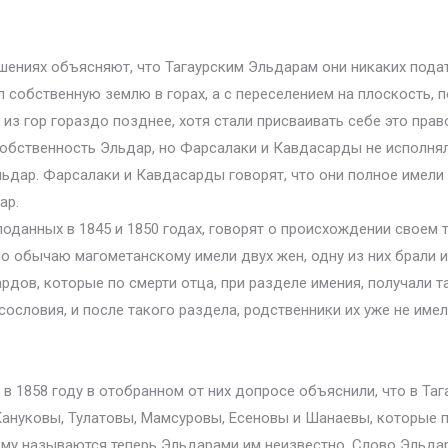
ниях объясняют, что Тагаурским Эльдарам они никаких податей
 собственную землю в горах, а с переселением на плоскость, 
 из гор гораздо позднее, хотя стали присваивать себе это пра
собственность Эльдар, но Фарсалаки и Кавдасарды не исполняли
льдар. Фарсалаки и Кавдасарды говорят, что они полное имели 
ар.
оданных в 1845 и 1850 годах, говорят о происхождении своем т
по обычаю магометанскому имели двух жен, одну из них брали и
дов, которые по смерти отца, при разделе имения, получали т
сословия, и после такого раздела, родственники их уже не им
в 1858 году в отобранном от них допросе объяснили, что в Та
ануковы, Тулатовы, Мамсуровы, Есеновы и Шанаевы, которые п
чему называются теперь Эльдарами им неизвестно. Слово Эльдар