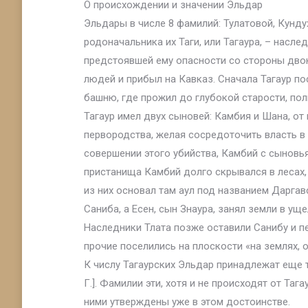
О происхождении и значении Эльдар
Эльдары в числе 8 фамилий: Тулатовой, Кунд
родоначальника их Таги, или Тагаура, – насле
предстоявшей ему опасности со стороны дво
людей и прибыл на Кавказ. Сначала Тагаур по
башню, где прожил до глубокой старости, по
Тагаур имел двух сыновей: Камбия и Шана, о
первородства, желая сосредоточить власть в 
совершении этого убийства, Камбий с сыновья
пристанища Камбий долго скрывался в лесах,
из них основал там аул под названием Даргав
Саниба, а Есен, сын Знаура, занял земли в ущ
Наследники Тлата позже оставили Санибу и пе
прочие поселились на плоскости «на землях,
К числу Тагаурских Эльдар принадлежат еще 
Г.]. Фамилии эти, хотя и не происходят от Т
ними утверждены уже в этом достоинстве.