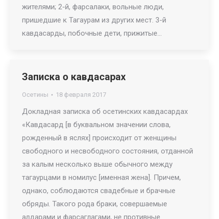
жителями; 2-й, фарсалаки, вольные люди,
пришедшие к Тагаурам из других мест. 3-й
кавдасарды, побочные дети, прижитые…
Записка о кавдасарах
Осетины
18 февраля 2017
Докладная записка об осетинских кавдасардах
«Кавдасард [в буквальном значении слова,
рожденный в яслях] происходит от женщины
свободного и несвободного состояния, отданной
за калым несколько выше обычного между
тагаурцами в номилус [именная жена]. Причем,
однако, соблюдаются свадебные и брачные
обряды. Такого рода браки, совершаемые
алдарами и фарсаглагами, не противные