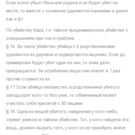
Если холоп убьет бека или узденя и не будет убит на
месте, то вместе с хозяином удаляются канлиями и далее
как в §1.
По убийству Кара, т.е. тайное преднамеренное убийство с
совершением при том и грабежа
§ 16. За такое убийство убийца с 6 родственниками
удаляются из деревни и подвергаются мщению. Если до
примирения будет убит один из них, то этим дело
прекращается. За ограбление вещи они платят в 7 раз
против стоимости их.
§ 17. Если убийца неизвестен, а родственники убитого
заподозрят кого-то без улик, то обвиняемый может
очистить себя присягой с 50 лицами
§ 18. Одна из вещей убитого, найденная у кого-либо,
служит уликою в тайном убийстве. Тот, у кого найдена эта
вещь, должен выдать того, у кого он ее приобрел, иначе