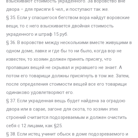
взыскивают стоимость украденного. За воровство вне
двора – для присяги 6 чел., и поступают так же.
§ 35. Если у спасшегося бегством вора найдут воровские
вещи, то с него взыскивается двойная стоимость
украденного и штраф 15 руб.
§ 36. В воровстве между несколькими вместе живущими в
одном доме, лавке и где бы то ни было, когда вор не
известен, то хозяин должен принять присягу, что
пропавших вещей не скрывал и укравшего не знает. А
потом его товарищи должны присягнуть в том же. Затем,
после определения стоимости вещей все его товарищи
одинаково удовлетворяют его.
§ 37. Если украденная вещь будет найдена за оградою
двора или в сарае, загоне для скота, то хозяин этих
строений считается подозреваемым и должен очистить
себя с 12 лицами, как §25.
§ 38. Если истец учинит обыск в доме подозреваемого и