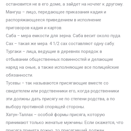
остановится не в его доме, а зайдет на ночлег к другому.
Мангуш – лицо, передающее приказания кадия и
распоряжающееся приведением в исполнение
приговоров кадия и картов.
Саба – мера емкости для зерна. Саба весит около пуда.
Сах – такая же мера. 4 1/2 сах составляют одну сабу.
Тургаки – лица, ведущие в деревнях порядок в
отбывании общественных повинностей и делающие
наряд на оные, а также исполняющие все полицейские
обязанности.
Тусевы – так называются присягающие вместе со
свидетелем или родственники его, когда родственники
эти должны дать присягу не по степени родства, а по
выбору противной спорящей стороны.
Хатун-Таллах – особой формы присяга, которую
принимают только женатые мужчины. Если окажется, что
присяга принята ложно, то присягавший должен