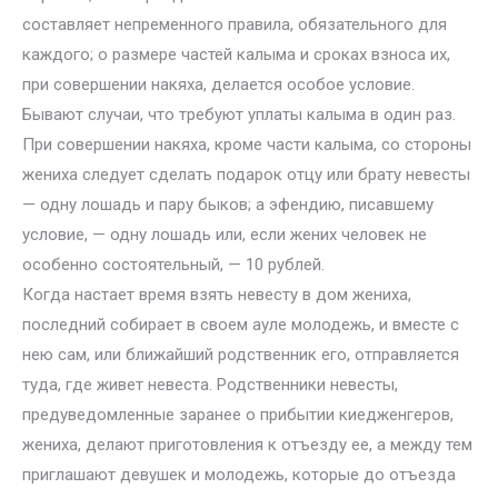
составляет непременного правила, обязательного для
каждого; о размере частей калыма и сроках взноса их,
при совершении накяха, делается особое условие.
Бывают случаи, что требуют уплаты калыма в один раз.
При совершении накяха, кроме части калыма, со стороны
жениха следует сделать подарок отцу или брату невесты
— одну лошадь и пару быков; а эфендию, писавшему
условие, — одну лошадь или, если жених человек не
особенно состоятельный, — 10 рублей.
Когда настает время взять невесту в дом жениха,
последний собирает в своем ауле молодежь, и вместе с
нею сам, или ближайший родственник его, отправляется
туда, где живет невеста. Родственники невесты,
предуведомленные заранее о прибытии киедженгеров,
жениха, делают приготовления к отъезду ее, а между тем
приглашают девушек и молодежь, которые до отъезда