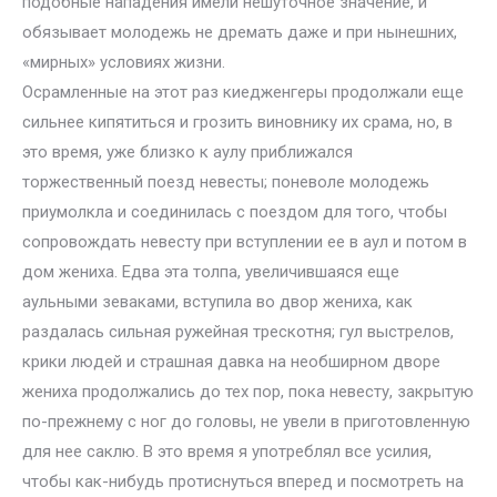
подобные нападения имели нешуточное значение, и
обязывает молодежь не дремать даже и при нынешних,
«мирных» условиях жизни.
Осрамленные на этот раз киедженгеры продолжали еще
сильнее кипятиться и грозить виновнику их срама, но, в
это время, уже близко к аулу приближался
торжественный поезд невесты; поневоле молодежь
приумолкла и соединилась с поездом для того, чтобы
сопровождать невесту при вступлении ее в аул и потом в
дом жениха. Едва эта толпа, увеличившаяся еще
аульными зеваками, вступила во двор жениха, как
раздалась сильная ружейная трескотня; гул выстрелов,
крики людей и страшная давка на необширном дворе
жениха продолжались до тех пор, пока невесту, закрытую
по-прежнему с ног до головы, не увели в приготовленную
для нее саклю. В это время я употреблял все усилия,
чтобы как-нибудь протиснуться вперед и посмотреть на