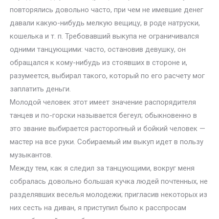
повторялись довольно часто, при чем не имевшие денег
давали какую-нибудь мелкую вещицу, в роде натруски,
кошелька и т. п. Требовавший выкупа не ограничивался
одними танцующими: часто, остановив девушку, он
обращался к кому-нибудь из стоявших в стороне и,
разумеется, выбирал такого, который по его расчету мог
заплатить деньги.
Молодой человек этот имеет значение распорядителя
танцев и по-горски называется бегеул; обыкновенно в
это звание выбирается расторопный и бойкий человек —
мастер на все руки. Собираемый им выкуп идет в пользу
музыкантов.
Между тем, как я следил за танцующими, вокруг меня
собралась довольно большая кучка людей почтенных, не
разделявших веселья молодежи; пригласив некоторых из
них сесть на диван, я приступил было к расспросам