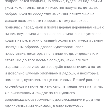
подробностей свадьбы, но музыка, гудевшая над самым
ухом, хохот толпы, визг и пискотня полунагих детишек,
забравшихся по соседству на крыши, решительно не
давали возможности говорить; к тому же вскоре
появилась перед нами и полуведерная деревянная чаша с
пивом; осушаемая и вновь наполняемая, она не уставала
ходить из рук в руки стоявшей около меня кучки и самым
наглядным образом давала чувствовать свое
присутствие: некоторые почетные люди, сидевшие или
стоявшие до того весьма солидно, начинали уже
выражать свое участие в свадьбе сперва тихим, а потом
и довольно шумным хлопаньем в ладоши, а некоторые,
помоложе, пустились танцевать и сами. Всякий раз, как
кто-нибудь из почетных пускался в танцы, музыка тотчас
же оживлялась и каждое па танцующего
сопровождалось громкими рукоплесканиями и другими
одобрительными приемами, в виде неистовых