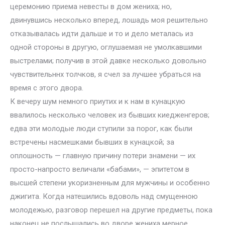
церемонию приема невесты в дом жениха; но,
двинувшись несколько вперед, лошадь моя решительно
отказывалась идти дальше и то и дело металась из
одной стороны в другую, оглушаемая не умолкавшими
выстрелами; получив в этой давке несколько довольно
чувствительннх толчков, я счел за лучшее убраться на
время с этого двора.
К вечеру шум немного приутих и к нам в кунацкую
ввалилось несколько человек из бывших киедженгеров;
едва эти молодые люди ступили за порог, как были
встречены насмешками бывших в кунацкой; за
оплошность — главную причину потери знамени — их
просто-напросто величали «бабами», — эпитетом в
высшей степени укоризненным для мужчины и особенно
джигита. Когда натешились вдоволь над смущенною
молодежью, разговор перешел на другие предметы, пока
наконец не послышались во дворе жениха мерное