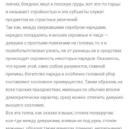
плечах, бледное лицо и плоскую грудь; вот это-то горцы
и называют стройностью и эти субъекты служат
предметом их страстных увлечений.
Так как, между сверкавшими серебром нарядами,
нередко попадались и весьма скромные и чаще —
девушки с простыми повязками на головах, то я и
полюбопытствовал узнать, не от разницы ли в средствах
происходит скромность некоторых нарядов. Оказалось,
что кроме этой, само собою разумеется, главной
причины, богатство наряда и особенно головной убор
составляют сословное преимущество. Таким образом, на
всех горских празднествах, имеющих по обычаю вполне
демократически характер, сразу можно отличить девушек
высшего сословия.
Вся эта толпа, как сказал я выше, стояла полукругом;
кое-где между девушками, взявши их под руки, стояли
мужчины, образуя таким манером длинную, непрерывную