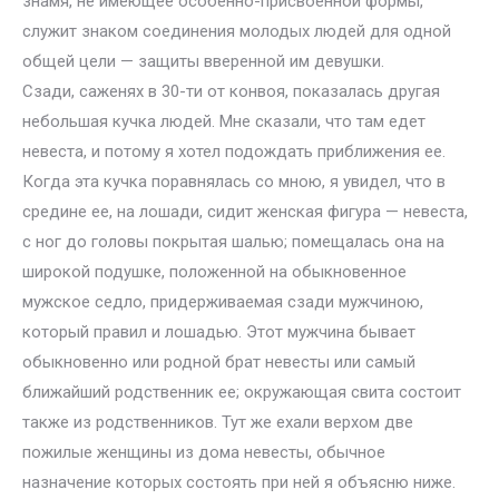
знамя, не имеющее особенно-присвоенной формы,
служит знаком соединения молодых людей для одной
общей цели — защиты вверенной им девушки.
Сзади, саженях в 30-ти от конвоя, показалась другая
небольшая кучка людей. Мне сказали, что там едет
невеста, и потому я хотел подождать приближения ее.
Когда эта кучка поравнялась со мною, я увидел, что в
средине ее, на лошади, сидит женская фигура — невеста,
с ног до головы покрытая шалью; помещалась она на
широкой подушке, положенной на обыкновенное
мужское седло, придерживаемая сзади мужчиною,
который правил и лошадью. Этот мужчина бывает
обыкновенно или родной брат невесты или самый
ближайший родственник ее; окружающая свита состоит
также из родственников. Тут же ехали верхом две
пожилые женщины из дома невесты, обычное
назначение которых состоять при ней я объясню ниже.