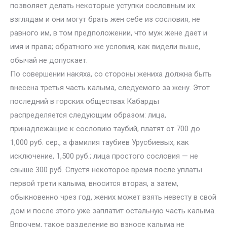
позволяет делать некоторые уступки сословным их
взглядам и они могут брать жен себе из сословия, не
равного им, в том предположении, что муж жене дает и
имя и права; обратного же условия, как видели выше,
обычай не допускает.
По совершении накяха, со стороны жениха должна быть
внесена третья часть калыма, следуемого за жену. Этот
последний в горских обществах Кабарды
распределяется следующим образом: лица,
принадлежащие к сословию таубий, платят от 700 до
1,000 руб. сер., а фамилия таубиев Урусбиевых, как
исключение, 1,500 руб.; лица простого сословия — не
свыше 300 руб. Спустя некоторое время после уплаты
первой трети калыма, вносится вторая, а затем,
обыкновенно чрез год, жених может взять невесту в свой
дом и после этого уже заплатит остальную часть калыма.
Впрочем, такое разделение во взносе калыма не