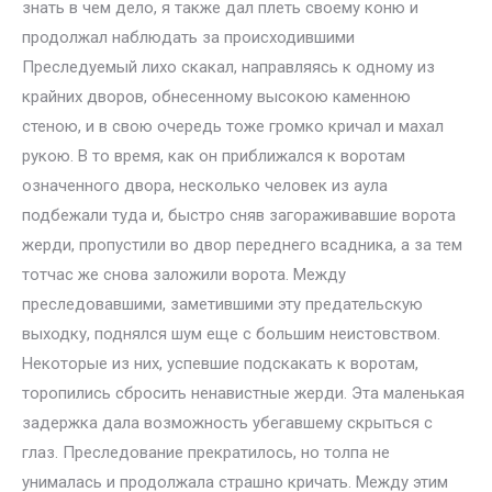
знать в чем дело, я также дал плеть своему коню и
продолжал наблюдать за происходившими
Преследуемый лихо скакал, направляясь к одному из
крайних дворов, обнесенному высокою каменною
стеною, и в свою очередь тоже громко кричал и махал
рукою. В то время, как он приближался к воротам
означенного двора, несколько человек из аула
подбежали туда и, быстро сняв загораживавшие ворота
жерди, пропустили во двор переднего всадника, а за тем
тотчас же снова заложили ворота. Между
преследовавшими, заметившими эту предательскую
выходку, поднялся шум еще с большим неистовством.
Некоторые из них, успевшие подскакать к воротам,
торопились сбросить ненавистные жерди. Эта маленькая
задержка дала возможность убегавшему скрыться с
глаз. Преследование прекратилось, но толпа не
унималась и продолжала страшно кричать. Между этим