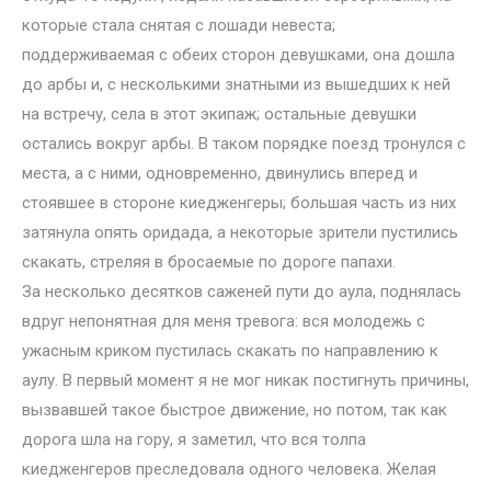
которые стала снятая с лошади невеста;
поддерживаемая с обеих сторон девушками, она дошла
до арбы и, с несколькими знатными из вышедших к ней
на встречу, села в этот экипаж; остальные девушки
остались вокруг арбы. В таком порядке поезд тронулся с
места, а с ними, одновременно, двинулись вперед и
стоявшее в стороне киедженгеры; большая часть из них
затянула опять оридада, а некоторые зрители пустились
скакать, стреляя в бросаемые по дороге папахи.
За несколько десятков саженей пути до аула, поднялась
вдруг непонятная для меня тревога: вся молодежь с
ужасным криком пустилась скакать по направлению к
аулу. В первый момент я не мог никак постигнуть причины,
вызвавшей такое быстрое движение, но потом, так как
дорога шла на гору, я заметил, что вся толпа
киедженгеров преследовала одного человека. Желая