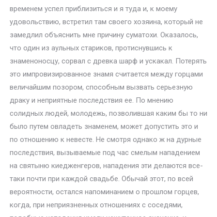
временем успел приблизиться и я туда и, к моему
удовольствию, встретил там своего хозяина, который не
замедлил объяснить мне причину суматохи. Оказалось,
что один из аульных стариков, протиснувшись к
знаменоносцу, сорвал с древка шарф и ускакал. Потерять
это импровизированное знамя считается между горцами
величайшим позором, способным вызвать серьезную
драку и неприятные последствия ее. По мнению
солидных людей, молодежь, позволившая каким бы то ни
было путем овладеть знаменем, может допустить это и
по отношению к невесте. Не смотря однако ж на дурные
последствия, вызываемые под час смелым нападением
на святыню киедженгеров, нападения эти делаются все-
таки почти при каждой свадьбе. Обычай этот, по всей
вероятности, остался напоминанием о прошлом горцев,
когда, при неприязненных отношениях с соседями,