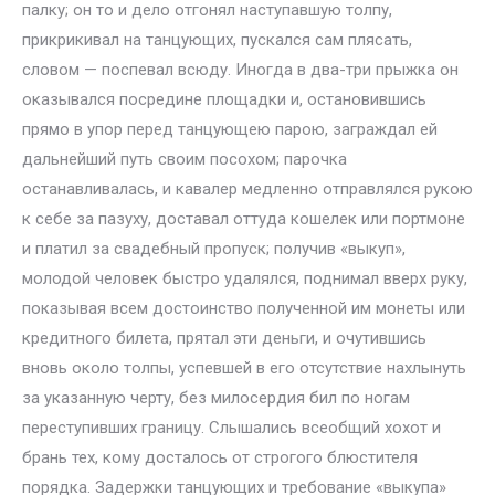
палку; он то и дело отгонял наступавшую толпу,
прикрикивал на танцующих, пускался сам плясать,
словом — поспевал всюду. Иногда в два-три прыжка он
оказывался посредине площадки и, остановившись
прямо в упор перед танцующею парою, заграждал ей
дальнейший путь своим посохом; парочка
останавливалась, и кавалер медленно отправлялся рукою
к себе за пазуху, доставал оттуда кошелек или портмоне
и платил за свадебный пропуск; получив «выкуп»,
молодой человек быстро удалялся, поднимал вверх руку,
показывая всем достоинство полученной им монеты или
кредитного билета, прятал эти деньги, и очутившись
вновь около толпы, успевшей в его отсутствие нахлынуть
за указанную черту, без милосердия бил по ногам
переступивших границу. Слышались всеобщий хохот и
брань тех, кому досталось от строгого блюстителя
порядка. Задержки танцующих и требование «выкупа»