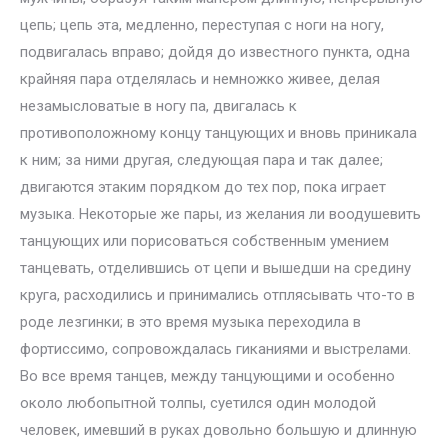
цепь; цепь эта, медленно, переступая с ноги на ногу,
подвигалась вправо; дойдя до известного пункта, одна
крайняя пара отделялась и немножко живее, делая
незамысловатые в ногу па, двигалась к
противоположному концу танцующих и вновь приникала
к ним; за ними другая, следующая пара и так далее;
двигаются этаким порядком до тех пор, пока играет
музыка. Некоторые же пары, из желания ли воодушевить
танцующих или порисоваться собственным умением
танцевать, отделившись от цепи и вышедши на средину
круга, расходились и принимались отплясывать что-то в
роде лезгинки; в это время музыка переходила в
фортиссимо, сопровождалась гиканиями и выстрелами.
Во все время танцев, между танцующими и особенно
около любопытной толпы, суетился один молодой
человек, имевший в руках довольно большую и длинную