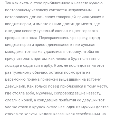
Так как ехать с этою приближенною к невесте кучкою
постороннему человеку считается неприличным, — я
поторопился догнать своих товарищей, примкнувших к
киедженгерам, и вместе с ними достиг до места, где
ожидали невесту туземный экипаж и цвет горского
прекрасного пола. Переправившись чрез реку, отряд
киедженгеров и присоединившаяся к ним аульная
молодежь тотчас же удалились в сторону, чтобы не
присутствовать притом, как невеста будет слезать с
лошади и садиться в арбу. Я же, не последовав на этот
раз туземному обычаю, остался посмотреть на
церемонию приема приезжей вышедшими на встречу
девушками. Как только поезд приблизился к тому месту,
где стояла арба, мужчины, сопровождавшие невесту,
слезли с коней, а ожидавшие прибытия ее девушки тот
час же стали в кружок около нее; один из мужчин достал
откуда-то ходули , издали казавшиеся серебряными, на