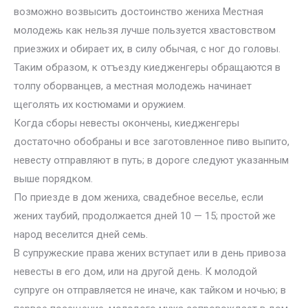
возможно возвысить достоинство жениха Местная
молодежь как нельзя лучше пользуется хвастовством
приезжих и обирает их, в силу обычая, с ног до головы.
Таким образом, к отъезду киедженгеры обращаются в
толпу оборванцев, а местная молодежь начинает
щеголять их костюмами и оружием.
Когда сборы невесты окончены, киедженгеры
достаточно обобраны и все заготовленное пиво выпито,
невесту отправляют в путь; в дороге следуют указанным
выше порядком.
По приезде в дом жениха, свадебное веселье, если
жених таубий, продолжается дней 10 — 15; простой же
народ веселится дней семь.
В супружеские права жених вступает или в день привоза
невесты в его дом, или на другой день. К молодой
супруге он отправляется не иначе, как тайком и ночью; в