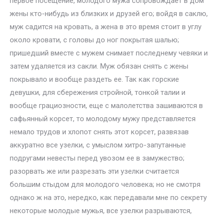
первое посещение, молодого мужа сопровождает в дом
жены кто-нибудь из близких и друзей его; войдя в саклю,
муж садится на кровать, а жена в это время стоит в углу
около кровати, с головы до ног покрытая шалью;
пришедший вместе с мужем снимает последнему чевяки и
затем удаляется из сакли. Муж обязан снять с жены
покрывало и вообще раздеть ее. Так как горские
девушки, для сбережения стройной, тонкой талии и
вообще грациозности, еще с малолетства зашиваются в
сафьянный корсет, то молодому мужу представляется
немало трудов и хлопот снять этот корсет, развязав
аккуратно все узелки, с умыслом хитро-запутанные
подругами невесты перед увозом ее в замужество;
разорвать же или разрезать эти узелки считается
большим стыдом для молодого человека; но не смотря
однако ж на это, нередко, как передавали мне по секрету
некоторые молодые мужья, все узелки разрываются,