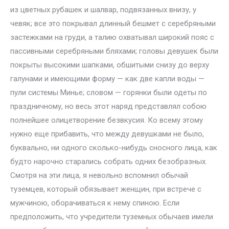
из цветных рубашек и шалвар, подвязанных внизу, у
чевяк; все это покрывал длинный бешмет с серебряными
застежками на груди, а талию охватывал широкий пояс с
пассивными серебряными бляхами; головы девушек были
покрыты высокими шапками, обшитыми снизу до верху
галунами и имеющими форму — как две капли воды —
пули системы Минье; словом — горянки были одеты по
праздничному, но весь этот наряд представлял собою
полнейшее олицетворение безвкусия. Ко всему этому
нужно еще прибавить, что между девушками не было,
буквально, ни одного сколько-нибудь сносного лица, как
будто нарочно старались собрать одних безобразных.
Смотря на эти лица, я невольно вспомнил обычай
туземцев, который обязывает женщин, при встрече с
мужчиною, оборачиваться к нему спиною. Если
предположить, что учредители туземных обычаев имели