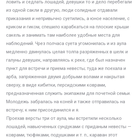
ловить и седлать лошадей, девушки то и дело перебегали
из одной сакли в другую, люди солидные отдавали
приказания и непривычно суетились, а юное население, с
криком и гиком, спешило карабкаться на плоские крыши
сакель и занимать там наиболее удобные места для
наблюдений. Чрез полчаса суета угомонилась и из аула
медленно двинулась целая толпа разряженных в шелк и
галуны девушек, направляясь к реке, где был назначен
пункт для встречи и приема невесты; туда же поехала и
арба, запряженная двумя добрыми волами и накрытая
сверху, в виде кибитки, персидскими коврами,
предназначенная служить экипажем для почетной семьи.
Молодежь забралась на коней и также отправилась на
встречу; к ним присоединился и я.
Проехав версты три от аула, мы встретили несколько
лошадей, навьюченных сундуками с приданым невесты —
коврами, тюфяками, подушками и т. п.; караван этот