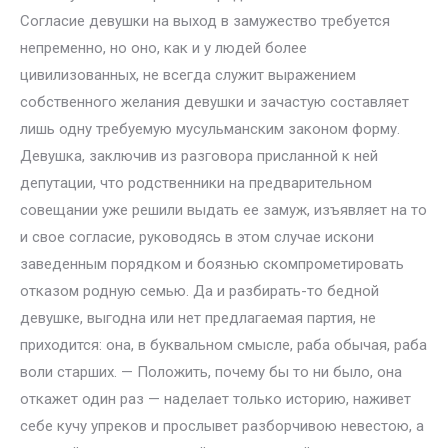
Согласие девушки на выход в замужество требуется
непременно, но оно, как и у людей более
цивилизованных, не всегда служит выражением
собственного желания девушки и зачастую составляет
лишь одну требуемую мусульманским законом форму.
Девушка, заключив из разговора присланной к ней
депутации, что родственники на предварительном
совещании уже решили выдать ее замуж, изъявляет на то
и свое согласие, руководясь в этом случае искони
заведенным порядком и боязнью скомпрометировать
отказом родную семью. Да и разбирать-то бедной
девушке, выгодна или нет предлагаемая партия, не
приходится: она, в буквальном смысле, раба обычая, раба
воли старших. — Положить, почему бы то ни было, она
откажет один раз — наделает только историю, наживет
себе кучу упреков и прослывет разборчивою невестою, а