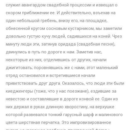
служил авангардом свадебной процессии и извещал о
скором приближении ее. И действительно, взъехав на
один небольшой гребень, внизу его, на площадке,
обнесенной кругом сосновым кустарником, мы заметили
довольно густую кучу людей, садившихся на коней. Чрез
минуту люди эти, затянув оридада (свадебная песня),
двинулись в путь по дороге к нам. Заметив нас,
некоторые из них, отделившись от других, начали
джигитовать; поровнявшись же с нами, этот маленький
отряд остановился и встретившиеся начали
приветствовать друг друга. Оказалось, что люди эти были
киедженгеры (тоже, что у нас поезжане), ездившие за
невестою и составлявшие в дороге конвой ее. Один из
них держал в руках длинную хворостину, на верхушке
которой развевался тонкий гарусный шарф и малинового
цвета шерстяная перчатка. Это импровизированное