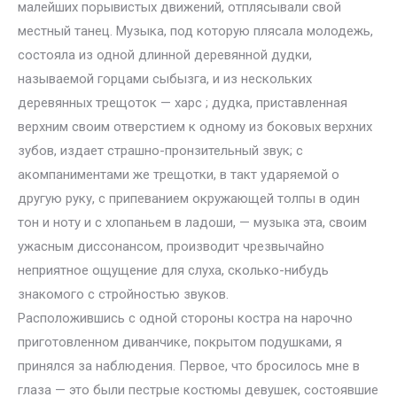
малейших порывистых движений, отплясывали свой
местный танец. Музыка, под которую плясала молодежь,
состояла из одной длинной деревянной дудки,
называемой горцами сыбызга, и из нескольких
деревянных трещоток — харс ; дудка, приставленная
верхним своим отверстием к одному из боковых верхних
зубов, издает страшно-пронзительный звук; с
акомпаниментами же трещотки, в такт ударяемой о
другую руку, с припеванием окружающей толпы в один
тон и ноту и с хлопаньем в ладоши, — музыка эта, своим
ужасным диссонансом, производит чрезвычайно
неприятное ощущение для слуха, сколько-нибудь
знакомого с стройностью звуков.
Расположившись с одной стороны костра на нарочно
приготовленном диванчике, покрытом подушками, я
принялся за наблюдения. Первое, что бросилось мне в
глаза — это были пестрые костюмы девушек, состоявшие