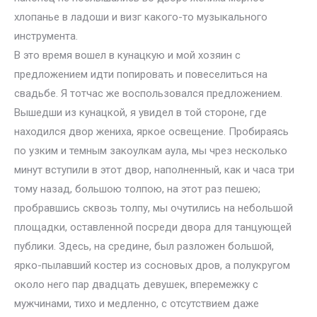
хлопанье в ладоши и визг какого-то музыкального
инструмента.
В это время вошел в кунацкую и мой хозяин с
предложением идти попировать и повеселиться на
свадьбе. Я тотчас же воспользовался предложением.
Вышедши из кунацкой, я увидел в той стороне, где
находился двор жениха, яркое освещение. Пробираясь
по узким и темным закоулкам аула, мы чрез несколько
минут вступили в этот двор, наполненный, как и часа три
тому назад, большою толпою, на этот раз пешею;
пробравшись сквозь толпу, мы очутились на небольшой
площадки, оставленной посреди двора для танцующей
публики. Здесь, на средине, был разложен большой,
ярко-пылавший костер из сосновых дров, а полукругом
около него пар двадцать девушек, вперемежку с
мужчинами, тихо и медленно, с отсутствием даже