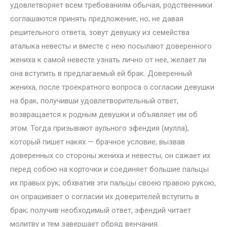
удовлетворяет всем требованиям обычая, родственники
соглашаются принять предложение, но, не давая
решительного ответа, зовут девушку из семейства
аталыка невесты и вместе с нею посылают доверенного
жениха к самой невесте узнать лично от нее, желает ли
она вступить в предлагаемый ей брак. Доверенный
жениха, после троекратного вопроса о согласии девушки
на брак, получивши удовлетворительный ответ,
возвращается к родным девушки и объявляет им об
этом. Тогда призывают аульного эфендия (мулла),
который пишет накях — брачное условие; вызвав
доверенных со стороны жениха и невесты, он сажает их
перед собою на корточки и соединяет большие пальцы
их правых рук; обхватив эти пальцы своею правою рукою,
он опрашивает о согласии их доверителей вступить в
брак; получив необходимый ответ, эфендий читает
молитву и тем завершает обряд венчания.