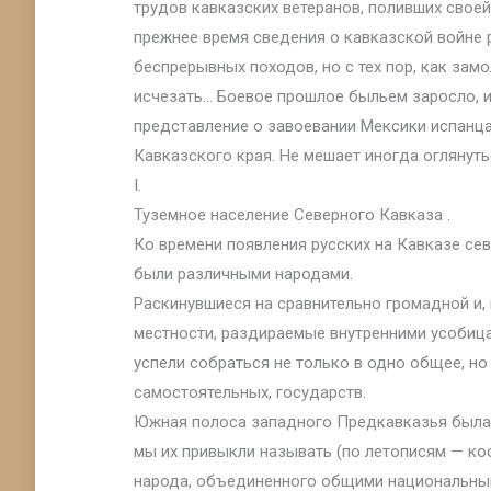
трудов кавказских ветеранов, поливших своей
прежнее время сведения о кавказской войне 
беспрерывных походов, но с тех пор, как замо
исчезать… Боевое прошлое быльем заросло, 
представление о завоевании Мексики испанца
Кавказского края. Не мешает иногда оглянуть
I.
Туземное население Северного Кавказа .
Ко времени появления русских на Кавказе се
были различными народами.
Раскинувшиеся на сравнительно громадной и, 
местности, раздираемые внутренними усобица
успели собраться не только в одно общее, н
самостоятельных, государств.
Южная полоса западного Предкавказья была п
мы их привыкли называть (по летописям — ко
народа, объединенного общими национальным