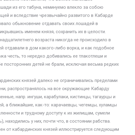
ошади из его табуна, неминуемо влекло за собою
ещей и вследствие чрезвычайно развитого в Кабарде
вало обыкновение отдавать своих лошадей в
рикрывшись именем князя, сохранить их в целости.
тнадцатилетнего возраста никогда не происходило в
й отдавали в дом какого-либо ворка, и как подобное
ка честь, то нередко добивались ее тлакотлеши и
бе посторонних детей не брали, исключая весьма редких
ардинских князей далеко не ограничивались пределами
епени, распространялось на все окружающие Кабарду
нные, напр. ингуши, карабулаки, кистинцы, тагаурцы и
й, а ближайшие, как-то: карачаевцы, чегемцы, хуламцы
сленности и трудному доступу к их жилищам, сумели
 находились у них, почти что, в состоянии рабства.
мен от кабардинских князей иллюстрируется следующим