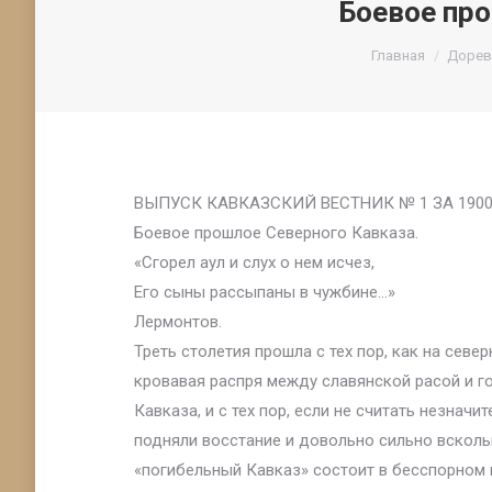
Боевое про
Вы здесь:
Главная
Дорев
ВЫПУСК КАВКАЗСКИЙ ВЕСТНИК № 1 ЗА 190
Боевое прошлое Северного Кавказа.
«Сгорел аул и слух о нем исчез,
Его сыны рассыпаны в чужбине…»
Лермонтов.
Треть столетия прошла с тех пор, как на сев
кровавая распря между славянской расой и г
Кавказа, и с тех пор, если не считать незнач
подняли восстание и довольно сильно всколы
«погибельный Кавказ» состоит в бесспорном