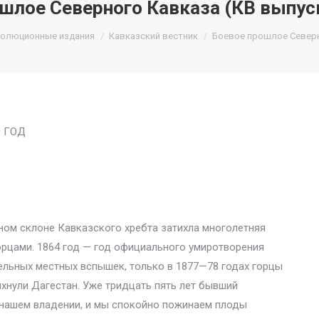
шлое Северного Кавказа (КВ выпуск
олюционные издания
Кавказский вестник
Боевое прошлое Северн
0 ГОД
ерном склоне Кавказского хребта затихла многолетняя
орцами. 1864 год — год официального умиротворения
ительных местных вспышек, только в 1877—78 годах горцы
хнули Дагестан. Уже тридцать пять лет бывший
 нашем владении, и мы спокойно пожинаем плоды