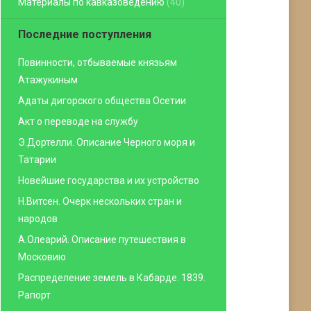
Материалы по кавказоведению
(40)
Последние поступления
Повинности, отбываемые князьям
Атажукиным
Адаты дигорского общества Осетии
Акт о переводе на службу
Э.Дортелли. Описание Черного моря и
Татарии
Новейшие государства и их устройство
Н.Витсен. Очерк нескольких стран и
народов
А.Олеарий. Описание путешествия в
Московию
Распределение земель в Кабарде. 1839.
Рапорт