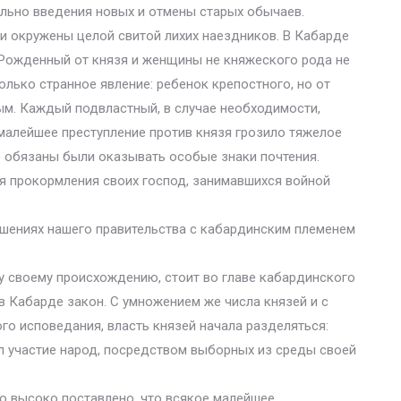
ельно введения новых и отмены старых обычаев.
и окружены целой свитой лихих наездников. В Кабарде
 Рожденный от князя и женщины не княжеского рода не
лько странное явление: ребенок крепостного, но от
м. Каждый подвластный, в случае необходимости,
малейшее преступление против князя грозило тяжелое
е обязаны были оказывать особые знаки почтения.
я прокормления своих господ, занимавшихся войной
ношениях нашего правительства с кабардинским племенем
у своему происхождению, стоит во главе кабардинского
 в Кабарде закон. С умножением же числа князей и с
о исповедания, власть князей начала разделяться:
л участие народ, посредством выборных из среды своей
о высоко поставлено, что всякое малейшее