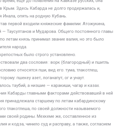
о время, еще до появления на Кавказе русских, она
 в Крым. Здесь Кабарда не долго продержалась и,
я Инала, опять на родную Кубань.
тав первой входили княжеские фамилии: Атожукина,
ой — Таусултанов и Мударова. Общего постоянного главы
 по летам князь принимал звание валия, но это было
ителя народа.
 крепостных было строго установлено.
твовали два сословия : ворк (благородный) и пшитль
словию относятся пши, вид его: тума, тлакотлеш,
орому: пшекеу азет, логанапут, ог и унаут.
ось таубий, а низшие — каракиши, чагар и казах.
ния Кабарды главными факторами действовавшей в ней
лия принадлежала старшему по летам кабардинскому
ого тлакотлеша, по своей должности называемого
ами своей родины. Мехкеме же, составленное из
лия и кодза, чинило суд и расправу, а также, согласием