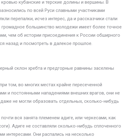
 кровью кубанские и терские долины и вершины. В
разносились по всей Руси славными участниками
лкли перепалки, исчез интерес, да и рассказчики стали
и громадное большинство молодежи имеет более точное
ми, чем об истории присоединения к России обширного
ся назад и посмотреть в далекое прошлое.
верный склон хребта и предгорные равнины заселены
при том, во многих местах крайне пересеченной
ми и постоянными нападениями внешних врагов, они не
о даже не могли образовать отдельных, сколько-нибудь
очти вся занята племенем адиге, или черкесами, как
соги). Адиге не составляли сколько-нибудь сплоченного
и интересами. Они распались на несколько