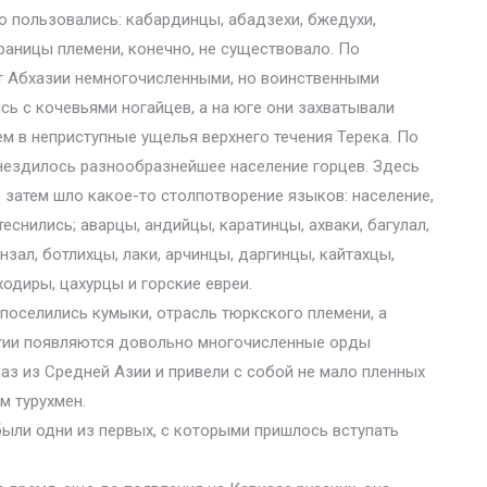
 пользовались: кабардинцы, абадзехи, бжедухи,
раницы племени, конечно, не существовало. По
т Абхазии немногочисленными, но воинственными
сь с кочевьями ногайцев, а на юге они захватывали
м в неприступные ущелья верхнего течения Терека. По
нездилось разнообразнейшее население горцев. Здесь
 затем шло какое-то столпотворение языков: население,
еснились; аварцы, андийцы, каратинцы, ахваки, багулал,
унзал, ботлихцы, лаки, арчинцы, даргинцы, кайтахцы,
одиры, цахурцы и горские евреи.
поселились кумыки, отрасль тюркского племени, а
етии появляются довольно многочисленные орды
аз из Средней Азии и привели с собой не мало пленных
м турухмен.
ыли одни из первых, с которыми пришлось вступать