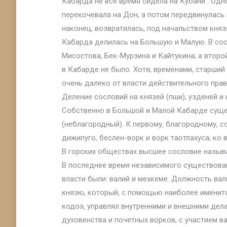
Кабарда не все время сидела на Кубани . Одн
перекочевала на Дон, а потом передвинулась
наконец, возвратилась, под начальством княз
Кабарда делилась на Большую и Малую. В сос
Мисостова, Бек-Мурзина и Кайтукина; а втор
в Кабарде не было. Хотя, временами, старший
очень далеко от власти действительного прав
Деление сословий на князей (пши), узденей и
Собственно в Большой и Малой Кабарде сущес
(неблагородный). К первому, благородному, со
дижипуго, беслен-ворк и ворк таотлахуса; ко вт
В горских обществах высшее сословие называл
В последнее время независимого существова
власти были: валий и мехкеме. Должность ва
князю, который, с помощью наиболее именит
кодоэ, управлял внутренними и внешними дел
духовенства и почетных ворков, с участием ва