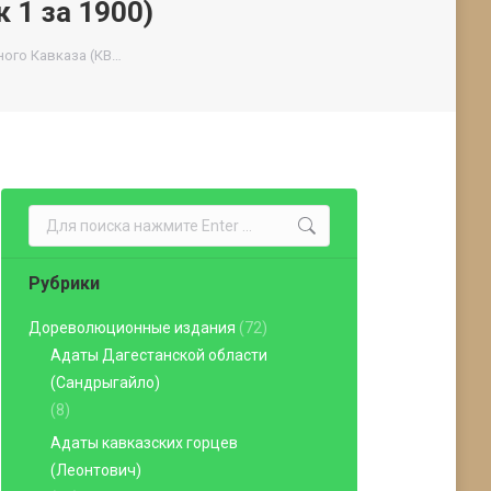
 1 за 1900)
ого Кавказа (КВ…
Поиск:
Рубрики
Дореволюционные издания
(72)
Адаты Дагестанской области
(Сандрыгайло)
(8)
Адаты кавказских горцев
(Леонтович)