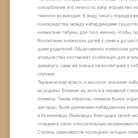
оскорбление его личности, напр. воровство л
тяжелое возмездие. В виду такого порядка в
конокрадства, между кабардинцами существо
княжеские табуны, для того именно, чтобы, п
Воспитание княжеских детей с семи и до шес
доме родителей. Обыкновенно княжеских дете
аталычество составляет особенную для аталы
дижипуго; сами же князья на воспитание к се
случаев.
Тираническая власть и высокое значение каб
их родины. Влияние их, хотя и в неравной ст
племена. Таким образом, племена более отдале
дигорцы, были данниками кабардинских князе
и безенневцы (балкарцы, благодаря своей чи
сохранить свою относительную независимость),
Степень зависимости последних четырех пле