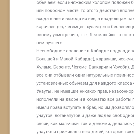
обычаем: если княжеским холопом положен бы
или покосном месте, то этого действия впол
входа в нее и выхода из нее, а владельцам п
карачаевцев, чегемцев, хуламцев и бесленевц
своему усмотрению, т. е., без малейшего со с
нем лучшего.
Несвободное сословие в Кабарде подразделял
Большой и Малой Кабарде), каракиши, ясакчи,
Хуламе, Безенте, Чегеме, Балкарии и Урусби).
все они отбывали одни натуральные повинност
установленных обычаем для каждого класса 
Унауты , не имевшие никаких прав, незаконн
исполняли на дворе и в комнатах все работы 
имели права вступать в брак, но им дозволял
унаутов, логанапутов и даже людей свободног
связи, как мальчики, так и девочки, делались
унаутке и приживал с нею детей, которые такж