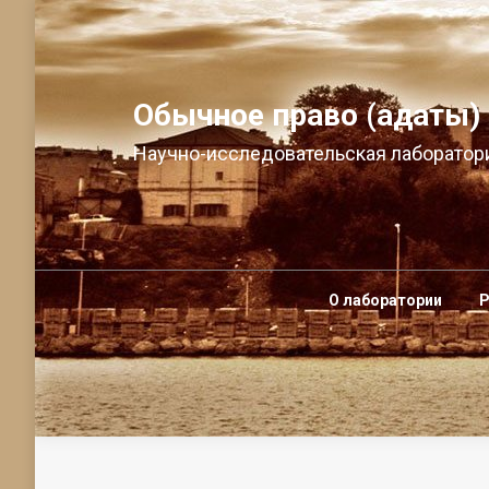
Обычное право (адаты)
Научно-исследовательская лаборатори
О лаборатории
Р