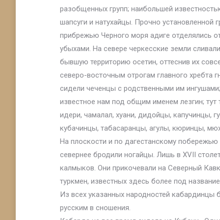
разобщенных групп; наибольшей известностью
шапсуги и натухайцы. Прочно установленной г
прибрежью Черного моря адиге отделялись о
убыхами. На севере черкесские земли сливали
бывшую территорию осетин, оттеснив их совсе
северо-восточным отрогам главного хребта г
сидели чеченцы с родственными им ингушами;
известное нам под общим именем лезгин; тут т
идери, чамалал, хуани, дидойцы, капучинцы, г
кубачинцы, табасаранцы, агулы, кюринцы, мюх
На плоскости и по дагестанскому побережью 
севернее бродили ногайцы. Лишь в XVII стол
калмыков. Они прикочевали на Северный Кавк
туркмен, известных здесь более под название
Из всех указанных народностей кабардинцы б
русским в сношения.