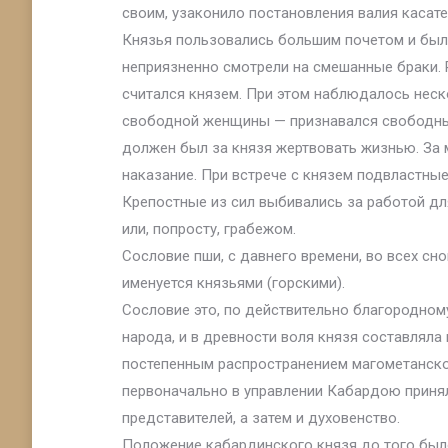
своим, узаконило постановления валия касат
Князья пользовались большим почетом и был
неприязненно смотрели на смешанные браки.
считался князем. При этом наблюдалось неско
свободной женщины — признавался свободны
должен был за князя жертвовать жизнью. За 
наказание. При встрече с князем подвластны
Крепостные из сил выбивались за работой дл
или, попросту, грабежом.
Сословие пши, с давнего времени, во всех с
именуется князьями (горскими).
Сословие это, по действительно благородном
народа, и в древности воля князя составляла
постепенным распространением магометанског
первоначально в управлении Кабардою приня
представителей, а затем и духовенство.
Положение кабардинского князя до того был