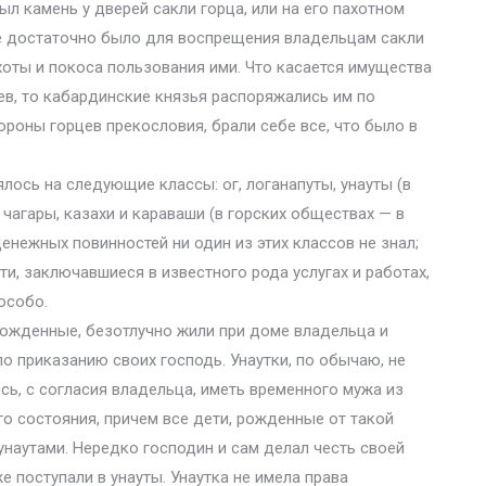
л камень у дверей сакли горца, или на его пахотном
не достаточно было для воспрещения владельцам сакли
ахоты и покоса пользования ими. Что касается имущества
ев, то кабардинские князья распоряжались им по
тороны горцев прекословия, брали себе все, что было в
ось на следующие классы: ог, логанапуты, унауты (в
 чагары, казахи и караваши (в горских обществах — в
 Денежных повинностей ни один из этих классов не знал;
и, заключавшиеся в известного рода услугах и работах,
особо.
орожденные, безотлучно жили при доме владельца и
по приказанию своих господь. Унаутки, по обычаю, не
ось, с согласия владельца, иметь временного мужа из
о состояния, причем все дети, рожденные от такой
 унаутами. Нередко господин и сам делал честь своей
е поступали в унауты. Унаутка не имела права