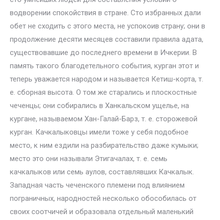
водворении спокойствия в стране. Сто избранных дали
обет не сходить с этого места, не успокоив страну; они в
продолжение десяти месяцев составили правила адата,
существовавшие до последнего времени в Ичкерии. В
память такого благодетельного события, курган этот и
теперь уважается народом и называется Кетиш-корта, т.
е. сборная высота. О том же старались и плоскостные
чеченцы; они собирались в Ханкальском ущелье, на
кургане, называемом Хан-Галай-Барз, т. е. сторожевой
курган. Качкалыковцы имели тоже у себя подобное
место, к ним ездили на разбирательство даже кумыки;
место это они называли Этигачалах, т. е. семь
качкалыков или семь аулов, составлявших Качкалык.
Западная часть чеченского племени под влиянием
пограничных, народностей несколько обособилась от
своих соотчичей и образовала отдельный маленький