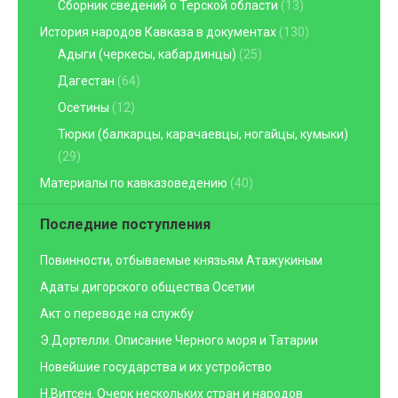
Сборник сведений о Терской области
(13)
История народов Кавказа в документах
(130)
Адыги (черкесы, кабардинцы)
(25)
Дагестан
(64)
Осетины
(12)
Тюрки (балкарцы, карачаевцы, ногайцы, кумыки)
(29)
Материалы по кавказоведению
(40)
Последние поступления
Повинности, отбываемые князьям Атажукиным
Адаты дигорского общества Осетии
Акт о переводе на службу
Э.Дортелли. Описание Черного моря и Татарии
Новейшие государства и их устройство
Н.Витсен. Очерк нескольких стран и народов