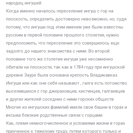
народец ингушей.
Когда именно началось переселение ингуш с гор на
плоскость, определить достоверно невозможно, но, судя
потому, что ингуши под этим именем уже были известны
русским в первой половине прошлого столетия, нужно
предположить, что переселение это совершилось еще
задолго до нашего знакомства с ними. Во второй
половине того же столетия ингуши уже несомненно
обитали на плоскости, так как в 1784 году при ингушской
деревне Зауре была основана крепость Владикавказ.
Ингуши или как они себя называют , галга есть потомство
выселившихся с гор джераховцев, кистинцев, галгаевцев
и других жителей соседних с ними горских обществ.
Многие из ингушских фамилий имели свои башни в горах и
весьма близкие родственные связи с горцами.
Как, племя немногочисленное и условиями жизни в горах
приученное к тяжелому труду, путем которого только и