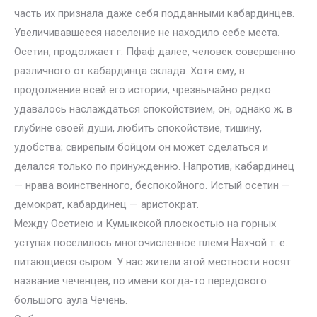
часть их признала даже себя подданными кабардинцев.
Увеличивавшееся население не находило себе места.
Осетин, продолжает г. Пфаф далее, человек совершенно
различного от кабардинца склада. Хотя ему, в
продолжение всей его истории, чрезвычайно редко
удавалось наслаждаться спокойствием, он, однако ж, в
глубине своей души, любить спокойствие, тишину,
удобства; свирепым бойцом он может сделаться и
делался только по принуждению. Напротив, кабардинец
— нрава воинственного, беспокойного. Истый осетин —
демократ, кабардинец — аристократ.
Между Осетиею и Кумыкской плоскостью на горных
уступах поселилось многочисленное племя Нахчой т. е.
питающиеся сыром. У нас жители этой местности носят
название чеченцев, по имени когда-то передового
большого аула Чечень.