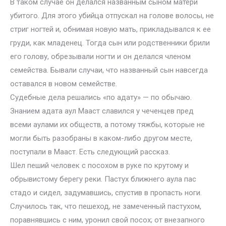
В таком случае он делался названным сыном матери
убитого. Для этого убийца отпускал на голове волосы, не
стриг ногтей и, обнимая новую мать, прикладывался к ее
груди, как младенец. Тогда сын или родственники брили
его голову, обрезывали ногти и он делался членом
семейства. Бывали случаи, что названный сын навсегда
оставался в новом семействе.
Судебные дела решались «по адату» — по обычаю.
Знанием адата аул Мааст славился у чеченцев пред
всеми аулами их обществ, а потому тяжбы, которые не
могли быть разобраны в каком-либо другом месте,
поступали в Мааст. Есть следующий рассказ.
Шел пеший человек с посохом в руке по крутому и
обрывистому берегу реки. Пастух ближнего аула пас
стадо и сидел, задумавшись, спустив в пропасть ноги.
Случилось так, что пешеход, не замеченный пастухом,
поравнявшись с ним, уронил свой посох; от внезапного