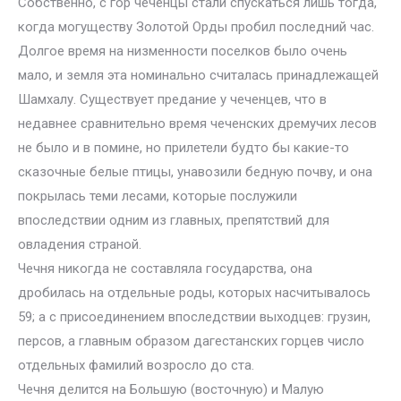
Собственно, с гор чеченцы стали спускаться лишь тогда,
когда могуществу Золотой Орды пробил последний час.
Долгое время на низменности поселков было очень
мало, и земля эта номинально считалась принадлежащей
Шамхалу. Существует предание у чеченцев, что в
недавнее сравнительно время чеченских дремучих лесов
не было и в помине, но прилетели будто бы какие-то
сказочные белые птицы, унавозили бедную почву, и она
покрылась теми лесами, которые послужили
впоследствии одним из главных, препятствий для
овладения страной.
Чечня никогда не составляла государства, она
дробилась на отдельные роды, которых насчитывалось
59; а с присоединением впоследствии выходцев: грузин,
персов, а главным образом дагестанских горцев число
отдельных фамилий возросло до ста.
Чечня делится на Большую (восточную) и Малую