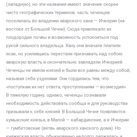
(западную), но эти названия имеют значение скорее
чисто географических терминов; часть чеченцев
поселилась во владении аварского хана — Ичкерии (на
востоке от Большой Чечни). Сюда привлекало их
плодородие почвы и возможность успокоиться под
рукой сильного владельца. Хану они вначале платили
ясак, но усилившись перестали признавать над собою
аварскую власть и окончательно завладели Ичкерией.
Чеченцы не имели князей и были все равны между собой,
называя себя узденями. Они гордились тем, что
«поступкам их нет ответа, преступлениям — возмездия» .
В тяжелую годину, однако, чеченцы сознавали
необходимость действовать сообща и для руководства
призывали к себе князей. В Большой Чечне появляются
кумыкские князья, в Малой — кабардинские, а в Ичкерии
— гумбетовские (ветвь аварского ханского дома). Но
княжеская власть обыкновенно недолго держалась и