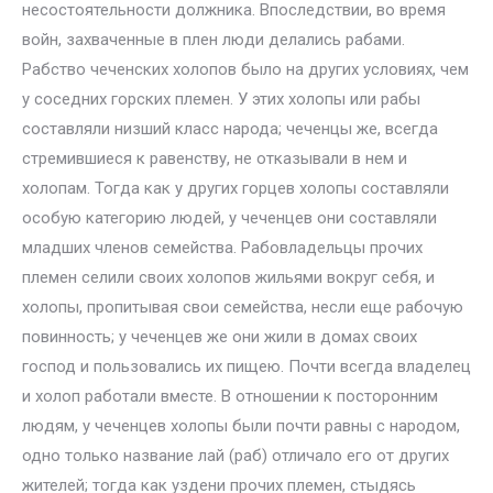
несостоятельности должника. Впоследствии, во время
войн, захваченные в плен люди делались рабами.
Рабство чеченских холопов было на других условиях, чем
у соседних горских племен. У этих холопы или рабы
составляли низший класс народа; чеченцы же, всегда
стремившиеся к равенству, не отказывали в нем и
холопам. Тогда как у других горцев холопы составляли
особую категорию людей, у чеченцев они составляли
младших членов семейства. Рабовладельцы прочих
племен селили своих холопов жильями вокруг себя, и
холопы, пропитывая свои семейства, несли еще рабочую
повинность; у чеченцев же они жили в домах своих
господ и пользовались их пищею. Почти всегда владелец
и холоп работали вместе. В отношении к посторонним
людям, у чеченцев холопы были почти равны с народом,
одно только название лай (раб) отличало его от других
жителей; тогда как уздени прочих племен, стыдясь