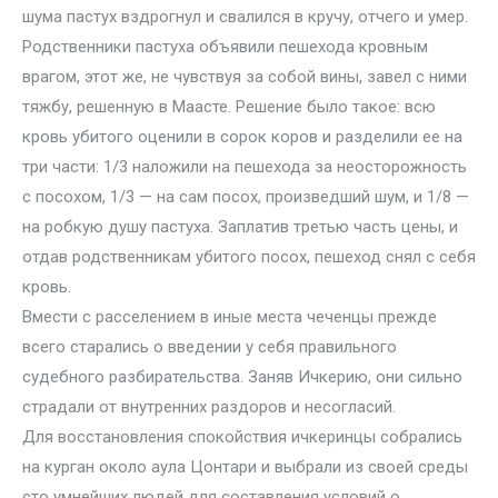
шума пастух вздрогнул и свалился в кручу, отчего и умер.
Родственники пастуха объявили пешехода кровным
врагом, этот же, не чувствуя за собой вины, завел с ними
тяжбу, решенную в Маасте. Решение было такое: всю
кровь убитого оценили в сорок коров и разделили ее на
три части: 1/3 наложили на пешехода за неосторожность
с посохом, 1/3 — на сам посох, произведший шум, и 1/8 —
на робкую душу пастуха. Заплатив третью часть цены, и
отдав родственникам убитого посох, пешеход снял с себя
кровь.
Вмести с расселением в иные места чеченцы прежде
всего старались о введении у себя правильного
судебного разбирательства. Заняв Ичкерию, они сильно
страдали от внутренних раздоров и несогласий.
Для восстановления спокойствия ичкеринцы собрались
на курган около аула Цонтари и выбрали из своей среды
сто умнейших людей для составления условий о