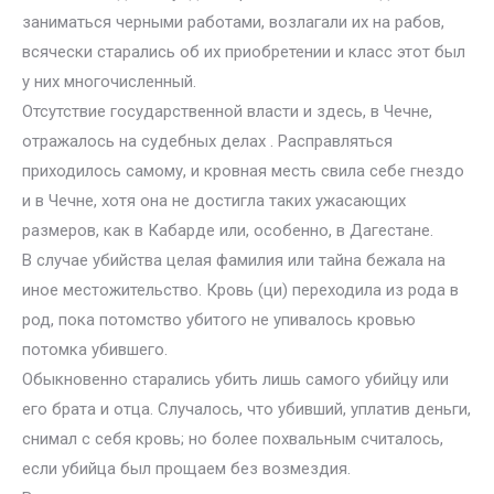
заниматься черными работами, возлагали их на рабов,
всячески старались об их приобретении и класс этот был
у них многочисленный.
Отсутствие государственной власти и здесь, в Чечне,
отражалось на судебных делах . Расправляться
приходилось самому, и кровная месть свила себе гнездо
и в Чечне, хотя она не достигла таких ужасающих
размеров, как в Кабарде или, особенно, в Дагестане.
В случае убийства целая фамилия или тайна бежала на
иное местожительство. Кровь (ци) переходила из рода в
род, пока потомство убитого не упивалось кровью
потомка убившего.
Обыкновенно старались убить лишь самого убийцу или
его брата и отца. Случалось, что убивший, уплатив деньги,
снимал с себя кровь; но более похвальным считалось,
если убийца был прощаем без возмездия.