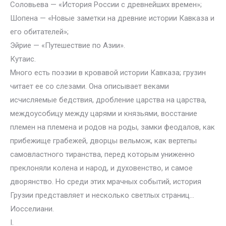
Соловьева — «История России с древнейших времен»;
Шопена — «Новые заметки на древние истории Кавказа и
его обитателей»;
Эйрие — «Путешествие по Азии».
Кутаис.
Много есть поэзии в кровавой истории Кавказа; грузин
читает ее со слезами. Она описывает веками
исчисляемые бедствия, дробление царства на царства,
междоусобицу между царями и князьями, восстание
племен на племена и родов на роды, замки феодалов, как
прибежище грабежей, дворцы вельмож, как вертепы
самовластного тиранства, перед которым униженно
преклоняли колена и народ, и духовенство, и самое
дворянство. Но среди этих мрачных событий, история
Грузии представляет и несколько светлых страниц…
Иосселиани.
I.