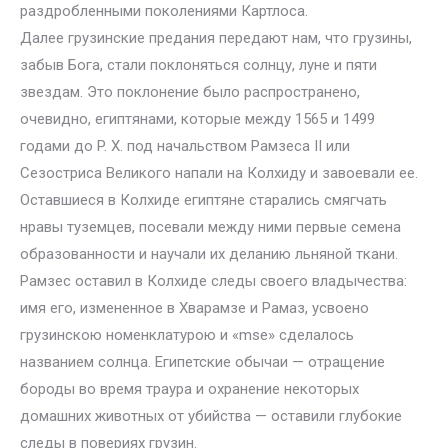
раздробленными поколениями Картлоса.
Далее грузинские предания передают нам, что грузины,
забыв Бога, стали поклоняться солнцу, луне и пяти
звездам. Это поклонение было распространено,
очевидно, египтянами, которые между 1565 и 1499
годами до P. X. под начальством Рамзеса II или
Сезостриса Великого напали на Колхиду и завоевали ее.
Оставшиеся в Колхиде египтяне старались смягчать
нравы туземцев, посевали между ними первые семена
образованности и научали их деланию льняной ткани.
Рамзес оставил в Колхиде следы своего владычества:
имя его, измененное в Хварамзе и Рамаз, усвоено
грузинскою номенклатурою и «mse» сделалось
названием солнца. Египетские обычаи — отращение
бороды во время траура и охранение некоторых
домашних животных от убийства — оставили глубокие
следы в повериях грузин.