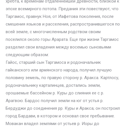
хребта, к временам отдаленнейшей древности, близкой к
эпохе всемирного потопа. Предания эти повествуют, что
Таргамос, правнук Ноя, от Иафетова поколения, после
смешения языков и расселения, распространившегося по
всей земле, с многочисленным родством своим
поселился около горы Арарата. Еще при жизни Таргамос
разделил свои владения между восемью сыновьями
следующим образом:
Гайос, старший сын Таргамоса и родоначальник
гайканского или армянского народа, получил лучшую
половину земель, по правую сторону р. Аракса. Картлосу,
родоначальнику карталинцев, достались земли,
орошаемые бассейном р. Куры до слияния ее с р.
Арагвою. Бардос получил земли на юг от устья р.
Бердуджи до соединения pp. Куры и Аракса; он построил
город Бардави, в котором и основал свое пребывание.
Мовакан владел землями от устьев р. Иоры до