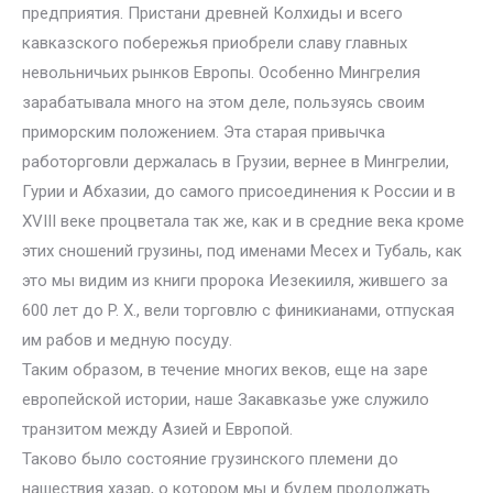
предприятия. Пристани древней Колхиды и всего
кавказского побережья приобрели славу главных
невольничьих рынков Европы. Особенно Мингрелия
зарабатывала много на этом деле, пользуясь своим
приморским положением. Эта старая привычка
работорговли держалась в Грузии, вернее в Мингрелии,
Гурии и Абхазии, до самого присоединения к России и в
XVIII веке процветала так же, как и в средние века кроме
этих сношений грузины, под именами Месех и Тубаль, как
это мы видим из книги пророка Иезекииля, жившего за
600 лет до P. X., вели торговлю с финикианами, отпуская
им рабов и медную посуду.
Таким образом, в течение многих веков, еще на заре
европейской истории, наше Закавказье уже служило
транзитом между Азией и Европой.
Таково было состояние грузинского племени до
нашествия хазар, о котором мы и будем продолжать