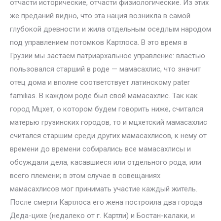
отчасти исторические, отчасти физиологические. Из этих
же преданий видно, что эта нация возникла в самой
глубокой древности и жила отдельным оседлым народом
под управлением потомков Картлоса. В это время в
Грузии мы застаем патриархальное управление: властью
пользовался старший в роде — мамасахлис, что значит
отец дома и вполне соответствует латинскому pater
familias. В каждом роде был свой мамасахлис. Так как
город Мцхет, о котором будем говорить ниже, считался
матерью грузинских городов, то и мцхетский мамасахлис
считался старшим среди других мамасахлисов, к нему от
времени до времени собирались все мамасахлисы и
обсуждали дела, касавшиеся или отдельного рода, или
всего племени; в этом случае в совещаниях
мамасахлисов мог принимать участие каждый житель.
После смерти Картлоса его жена построила два города
Деда-цихе (недалеко от г. Картли) и Бостан-калаки, и