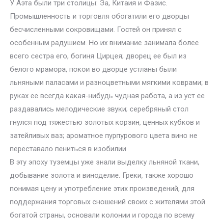
У Аэта были три столицы: Эа, Китаия и Фазис.
Промышленность и торговля обогатили его дворцы
бесчисленными сокровищами. Гостей он принял с
особенным радушием. Но их внимание занимала более
всего сестра его, богиня Цирцея; дворец ее был из
белого мрамора, покои во дворце устланы были
льняными паласами и разноцветными мягкими коврами; в
руках ее всегда какая-нибудь чудная работа, а из уст ее
раздавались мелодические звуки; серебряный стол
гнулся под тяжестью золотых корзин, ценных кубков и
затейливых ваз; ароматное пурпурового цвета вино не
переставало пениться в изобилии.
В эту эпоху туземцы уже знали выделку льняной ткани,
добывание золота и виноделие. Греки, также хорошо
понимая цену и употребление этих произведений, для
поддержания торговых сношений своих с жителями этой
богатой страны, основали колонии и города по всему