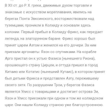
В XII ст. до P. X. греки, движимые духом торговли и
знакомые с искусством мореплавания, явились на
берегах Понта Эвксинского, восторжествовали над
туземцами, проникли в Колхиду и основали здесь
колонии. Первый прибыл в Колхиду Фрикс, как передает
легенда, на златорунном баране. Фрикс хорошо был
принят царем Аэтом и женился на его дочери. За ним
приехали аргонавты: Язон со спутниками. На корабле
Арго пристал он к устью Фазиса (нынешнего Риона),
орошающего страну Цирцеи, и оттуда пришел в город
Китаию или Котатис (нынешний Кутаис), в котором принят
был детьми Фрикса и представлен Аэту, пережившему
своего зятя. По разрушении Трои, у берегов Фазиса
является Улисс с товарищами и достигает острова Эи,
Язон и Улисс приезжали при одном и том же колхидском
царе. Они нашли Колхиду страною уже благоустроенною.