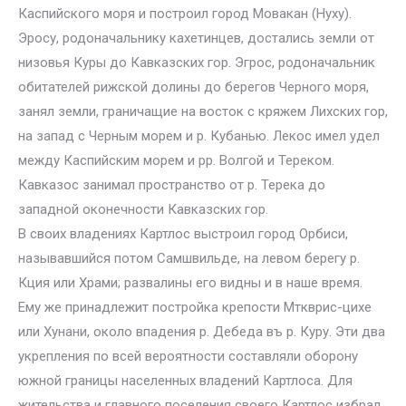
Каспийского моря и построил город Мовакан (Нуху).
Эросу, родоначальнику кахетинцев, достались земли от
низовья Куры до Кавказских гор. Эгрос, родоначальник
обитателей рижской долины до берегов Черного моря,
занял земли, граничащие на восток с кряжем Лихских гор,
на запад с Черным морем и р. Кубанью. Лекос имел удел
между Каспийским морем и pp. Волгой и Тереком.
Кавказос занимал пространство от р. Терека до
западной оконечности Кавказских гор.
В своих владениях Картлос выстроил город Орбиси,
называвшийся потом Самшвильде, на левом берегу р.
Кция или Храми; развалины его видны и в наше время.
Ему же принадлежит постройка крепости Мткврис-цихе
или Хунани, около впадения р. Дебеда въ р. Куру. Эти два
укрепления по всей вероятности составляли оборону
южной границы населенных владений Картлоса. Для
жительства и главного поселения своего Картлос избрал