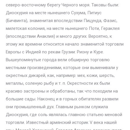
северо-восточному берегу Черного моря. Таковы были:
Диоскурия на месте нынешнего Сухума, Питиус
(Бичвинта), знаменитая впоследствии Пицунда, Фазис,
милетская колония, на месте нынешнего Поти, Гераклея
(впоследствии Анаклия) и много других. Вероятно, к
этому же времени относится начало знаменитой торговли
Европы с Индией по рекам Грузии: Риону и Куре.
Вышеупомянутые города вели обширную торговлю
местными произведениями, которые они выменивали у
окрестных дикарей, как, например: мех, кожи, шерсть,
металлы, соленую рыбу и т. п. Окрестности их были
красиво застроены и обработаны, так что походили на
большие сады. Наконец и в горных обитателях развили
они промышленный дух. Главным рынком служила
Диоскурия, где соль являлась главною статьею меновой
торговли. Известный армянский историк V века нашей