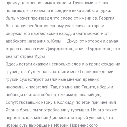
преимущественное имя картвели. Грузинами же, как
полагают, его назвали в средние века арабы и турки,
быть может произведя это слово от имени св. Георгия,
благодаря необыкновенному уважению, которым
окружал его картвельский народ, а быть может и от
арабского названия р. Куры — Джур, от которой и самая
страна названа ими Джурджистан, иначе Гурджнстан, что
значит страна Куры.
Здесь кстати скажем несколько слов и о происхождении
грузин, так будем называть их и мы. О происхождении
грузин существуют различные мнения древних
иноземных писателей. Так, по мнению Тацита, иберы и
албанцы считали себя потомками фессалийцев,
сопутствовавших Язону в Колхиду, по этой причине имя
Язон в большом употреблении у туземцев. Но это также
вероятно, как мнение Дионисия, который уверяет, что
иберы суть выходцы из Иберии Пиренейского