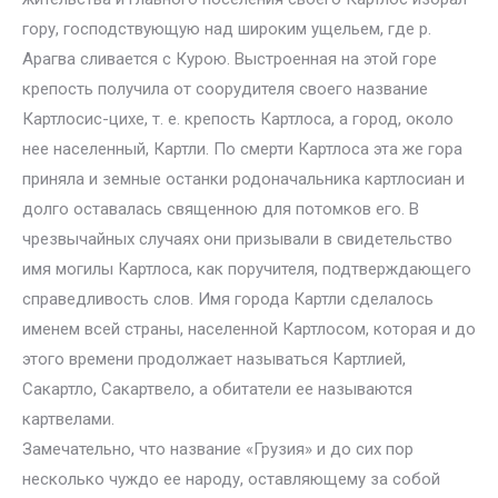
гору, господствующую над широким ущельем, где р.
Арагва сливается с Курою. Выстроенная на этой горе
крепость получила от соорудителя своего название
Картлосис-цихе, т. е. крепость Картлоса, а город, около
нее населенный, Картли. По смерти Картлоса эта же гора
приняла и земные останки родоначальника картлосиан и
долго оставалась священною для потомков его. В
чрезвычайных случаях они призывали в свидетельство
имя могилы Картлоса, как поручителя, подтверждающего
справедливость слов. Имя города Картли сделалось
именем всей страны, населенной Картлосом, которая и до
этого времени продолжает называться Картлией,
Сакартло, Сакартвело, а обитатели ее называются
картвелами.
Замечательно, что название «Грузия» и до сих пор
несколько чуждо ее народу, оставляющему за собой