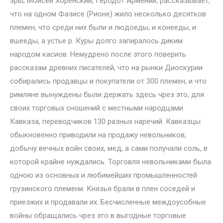
эры, Моисей Хоренский, Геродот Армении, рассказывает,
что на одном Фазисе (Pиoне) жило несколько десятков
племен, что среди них были и людоеды, и конееды, и
вшееды, а устье р. Куры долго запиралось диким
народом касиов. Немудрено после этого поверить
рассказам древних писателей, что на рынки Диоскурии
собирались продавцы и покупатели от 300 племен, и что
римляне вынуждены были держать здесь чрез это, для
своих торговых сношений с местными народцами
Кавказа, переводчиков 130 разных наречий. Кавказцы
обыкновенно приводили на продажу невольников,
добычу вечных войн своих, мед, а сами получали соль, в
которой крайне нуждались. Торговля невольниками была
одною из основных и любимейших промышленностей
грузинского племени. Князья брали в плен соседей и
приезжих и продавали их. Бесчисленные междоусобные
войны обращались чрез это в выгодные торговые