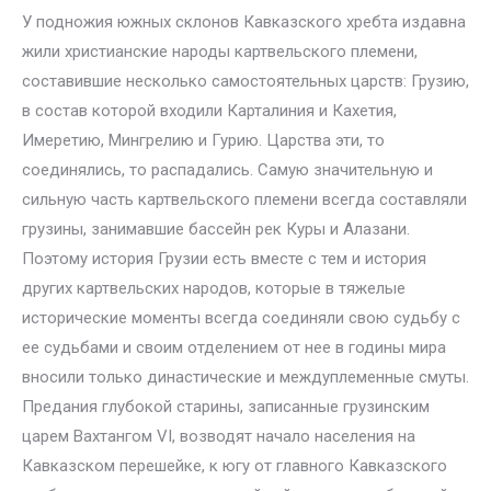
У подножия южных склонов Кавказского хребта издавна
жили христианские народы картвельского племени,
составившие несколько самостоятельных царств: Грузию,
в состав которой входили Карталиния и Кахетия,
Имеретию, Мингрелию и Гурию. Царства эти, то
соединялись, то распадались. Самую значительную и
сильную часть картвельского племени всегда составляли
грузины, занимавшие бассейн рек Куры и Алазани.
Поэтому история Грузии есть вместе с тем и история
других картвельских народов, которые в тяжелые
исторические моменты всегда соединяли свою судьбу с
ее судьбами и своим отделением от нее в годины мира
вносили только династические и междуплеменные смуты.
Предания глубокой старины, записанные грузинским
царем Вахтангом VI, возводят начало населения на
Кавказском перешейке, к югу от главного Кавказского