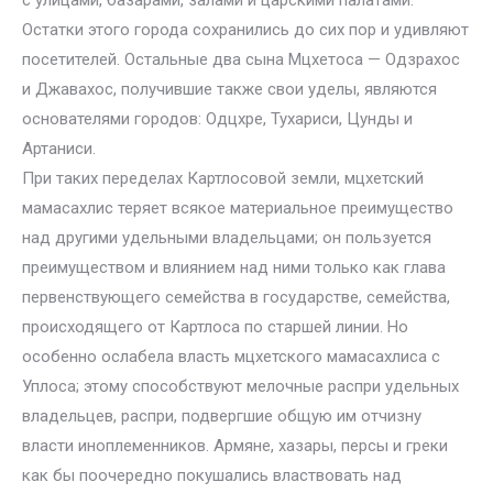
с улицами, базарами, залами и царскими палатами.
Остатки этого города сохранились до сих пор и удивляют
посетителей. Остальные два сына Мцхетоса — Одзрахос
и Джавахос, получившие также свои уделы, являются
основателями городов: Одцхре, Тухариси, Цунды и
Артаниси.
При таких переделах Картлосовой земли, мцхетский
мамасахлис теряет всякое материальное преимущество
над другими удельными владельцами; он пользуется
преимуществом и влиянием над ними только как глава
первенствующего семейства в государстве, семейства,
происходящего от Картлоса по старшей линии. Но
особенно ослабела власть мцхетского мамасахлиса с
Уплоса; этому способствуют мелочные распри удельных
владельцев, распри, подвергшие общую им отчизну
власти иноплеменников. Армяне, хазары, персы и греки
как бы поочередно покушались властвовать над