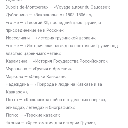
Dubois de-Montpеreux — «Voyage autour du Caucase»;
Дубровина — «Закавказье от 1803-1806 г.»;
Его же — «Георгий XII, последний царь Грузии, и
присоединение ее к России»;
Иосселиани — «История грузинской церкви»;
Его же — «Исторически взгляд на состояние Грузии под
властью царей-магометан»;
Карамзина — «История Государства Российского»;
Муравьева — «Грузия и Армения»;
Маркова — «Очерки Кавказа»;
Надеждина — «Природа и люди на Кавказе и за
Кавказом»;
Потто — «Кавказская война в отдельных очерках,
эпизодах, легендах и биографиях»;
Попко — «Терские казаки»;
Чкония — «Хрестоматия для истории Грузии»;