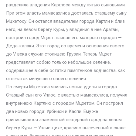
разделила владения Картлоса между пятью сыновьями.
При этом власть мамасахлиса досталась старшему сыну
Мцхетосу. Он остался владетелем города Картли и близ
него, на левом берегу Куры, у впадения в нее Арагвы,
построил город Мцхет, назвав его матерью городов —
Деда-калаки. Этот город со времени основания своего
до V века служил столицею Грузии. Теперь Мцхет
представляет собою только небольшое селение,
содержащее в себе остатки памятников зодчества, как
отпечаток минувшего своего величия.
По смерти Мцхетоса явились новые уделы и города.
Старший сын его Уплос, с властью мамасахлиса, получил
внутреннюю Картлию с городом Мцхетом. Он построил
два новых города: Урбниси и Каспи. Ему же
приписывается знаменитый пещерный город на левом
берегу Куры — Уплис-цихе, красиво высеченный в скале,