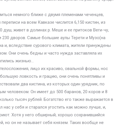
иться немного ближе с двумя племенами чеченцев,
переписи на всем Кавказе числится 6,150 кистин, из
 душ, живет в долинах р. Меше и ее притоков Веги-чу,
 и 230 дворов. Самые большие аулы Терети и Музо(на
на и, вследствие сурового климата, жители принуждены
ом. Они очень бедны и часто нужда заставляла их
латились жизнью…
телосложения, лицо их красиво, овальной формы, нос
большую ловкость и грацию, они очень понятливы и
ствовали два кистина, из которых один урядник, по
ым человеком. Он имеет до 500 баранов, 20 коров и 8
колько тысяч рублей. Богатство его также выражается в
 нас у себя и старался угостить как можно лучше, и,
приют. Хотя у него обширный, хорошо сохранившийся
й, но он не называет себя князем. Таких вообще не