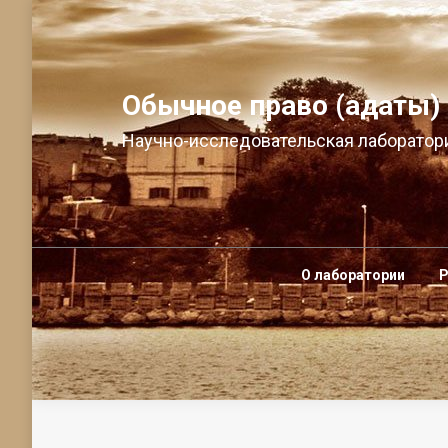
Обычное право (адаты)
Научно-исследовательская лаборатори
О лаборатории
Р