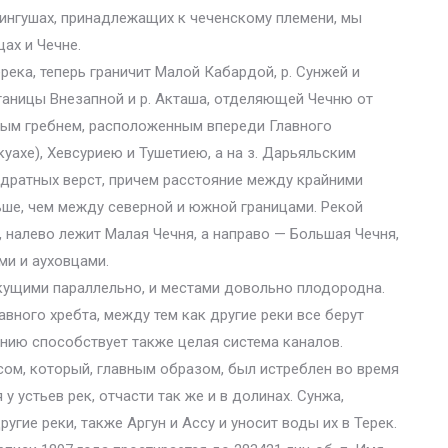
 ингушах, принадлежащих к чеченскому племени, мы
ах и Чечне.
ерека, теперь граничит Малой Кабардой, р. Сунжей и
станицы Внезапной и р. Акташа, отделяющей Чечню от
вым гребнем, расположенным впереди Главного
уахе), Хевсуриею и Тушетиею, а на з. Дарьяльским
адратных верст, причем расстояние между крайними
ше, чем между северной и южной границами. Рекой
, налево лежит Малая Чечня, а направо — Большая Чечня,
ми и ауховцами.
кущими параллельно, и местами довольно плодородна.
вного хребта, между тем как другие реки все берут
нию способствует также целая система каналов.
ом, который, главным образом, был истреблен во время
у устьев рек, отчасти так же и в долинах. Сунжа,
угие реки, также Аргун и Ассу и уносит воды их в Терек.