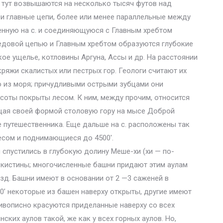
е тут возвышаются на несколько тысяч футов над
и главные цепи, более или менее параллельные между
енную на с. и соединяющуюся с Главным хребтом
едовой цепью и Главным хребтом образуются глубокие
кое ущелье, котловины Аргуна, Ассы и др. На расстоянии
кряжи скалистых или пестрых гор. Геологи считают их
 из моря; причудливыми острыми зубцами они
соты покрыты лесом. К ним, между прочим, относится
щая своей формой столовую гору на мысе Доброй
путешественника. Еще дальше на с. расположены так
есом и поднимающиеся до 4500′.
 спустились в глубокую долину Меше-хи (хи — по-
ут кистины; многочисленные башни придают этим аулам
зд. Башни имеют в основании от 2 —3 саженей в
70’ некоторые из башен наверху открыты, другие имеют
ивописно красуются приделанные наверху со всех
ских аулов такой, же как у всех горных аулов. Но,