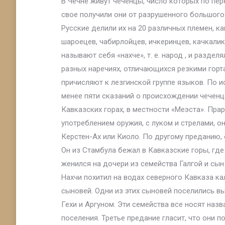
В Чечне живут чеченцы, число которых по пере
свое получили они от разрушенного большого 
Русские делили их на 20 различных племен, как
шароецев, чабирлойцев, ичкеринцев, качкалико
называют себя «нахче», т. е. народ , и разделя
разных наречиях, отличающихся резкими горт
причисляют к лезгинской группе языков. По и
менее пяти сказаний о происхождении чеченц
Кавказских горах, в местности «Меэста». Пр
употреблением оружия, с луком и стрелами, он
Керстен-Ах или Киоло. По другому преданию, 
Он из Стамбула бежал в Кавказские горы, где 
женился на дочери из семейства Галгой и сын
Нахчи похитил на водах северного Кавказа к
сыновей. Одни из этих сыновей поселились вы
Гехи и Аргуном. Эти семейства все носят назв
поселения. Третье предание гласит, что они 