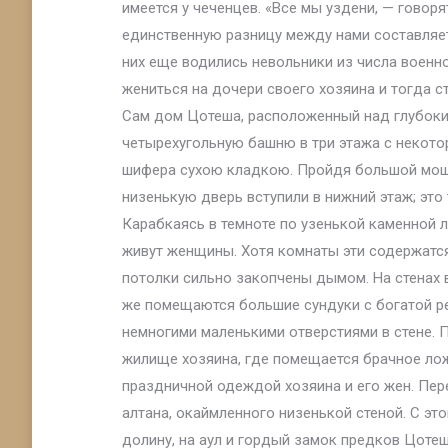
имеется у чеченцев. «Все мы уздени, — говоря
единственную разницу между нами составляет
них еще водились невольники из числа военно
жениться на дочери своего хозяина и тогда 
Сам дом Цотеша, расположенный над глубоки
четырехугольную башню в три этажа с некото
шифера сухою кладкою. Пройдя большой мощ
низенькую дверь вступили в нижний этаж; это
Карабкаясь в темноте по узенькой каменной л
живут женщины. Хотя комнаты эти содержатся 
потолки сильно закопчены дымом. На стенах 
же помещаются большие сундуки с богатой р
немногими маленькими отверстиями в стене. П
жилище хозяина, где помещается брачное лож
праздничной одеждой хозяина и его жен. Пер
алтана, окаймленного низенькой стеной. С эт
долину, на аул и гордый замок предков Цотеш