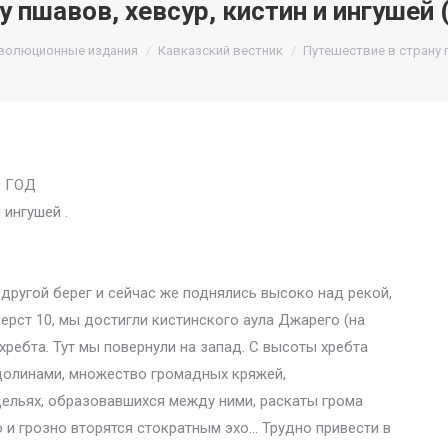
 пшавов, хевсур, кистин и ингушей 
волюционные издания
Кавказский вестник
Путешествие в страну 
0 ГОД
 ингушей .
 другой берег и сейчас же поднялись высоко над рекой,
ерст 10, мы достигли кистинского аула Джарего (на
ребта. Тут мы повернули на запад. С высоты хребта
долинами, множество громадных кряжей,
ельях, образовавшихся между ними, раскаты грома
 и грозно вторятся стократным эхо… Трудно привести в