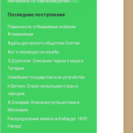
Материалы по кавказоведению
(40)
Последние поступления
Повинности, отбываемые князьям
Атажукиным
Адаты дигорского общества Осетии
Акт о переводе на службу
Э.Дортелли. Описание Черного моря и
Татарии
Новейшие государства и их устройство
Н.Витсен. Очерк нескольких стран и
народов
А.Олеарий. Описание путешествия в
Московию
Распределение земель в Кабарде. 1839.
Рапорт