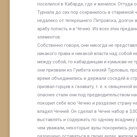
поселился в Кабарде, где и женился. Оттуда 
Турнала до сих пор сохранилось в старинной ч
недалеко от теперешнего Петровска, долгое 
арабу попасть и в Чечню. Из всех этих преда
элементов.
Собственно говоря, они никогда не представл
никакого права и никакой власти над собой н
между собой, то кабардинцам и кумыкам не тр
они призвали из Гумбета князей Турловых, пр
время объединились и держали соседей в стр
призвал горцев к газавату, т. е. к священной 
опаснее стали они под предводительством на
покорил себе всю Чечню и разделил страну на
владел Чечней. Он сделал в Чечне набор в 3,
выставлять и содержать по одному всаднику (
чем уважали, некоторые аулы покорились рус
разрешено оставаться в своих аулах, жители 