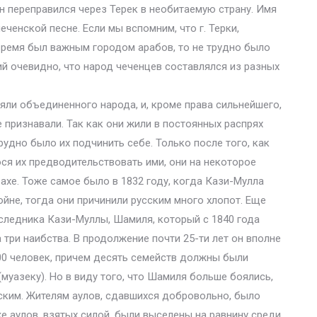
он переправился через Терек в необитаемую страну. Имя
еченской песне. Если мы вспомним, что г. Терки,
время был важным городом арабов, то не трудно было
ний очевидно, что народ чеченцев составлялся из разных
яли объединенного народа, и, кроме права сильнейшего,
е признавали. Так как они жили в постоянных распрях
удно было их подчинить себе. Только после того, как
ося их предводительствовать ими, они на некоторое
ахе. Тоже самое было в 1832 году, когда Кази-Мулла
войне, тогда они причинили русским много хлопот. Еще
следника Кази-Муллы, Шамиля, который с 1840 года
 три наибства. В продолжение почти 25-ти лет он вполне
000 человек, причем десять семейств должны были
муазеку). Но в виду того, что Шамиля больше боялись,
ским. Жителям аулов, сдавшихся добровольно, было
же аулов, взятых силой, были выселены на равнину среди