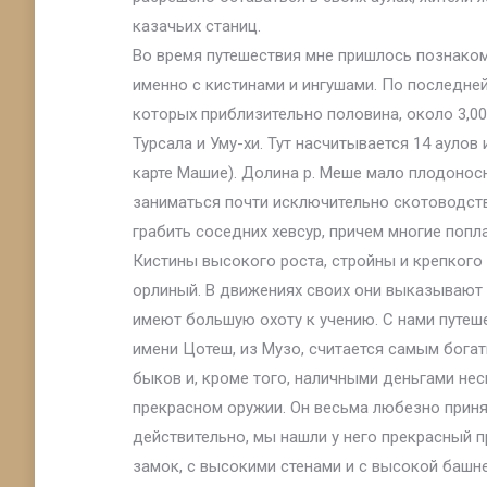
казачьих станиц.
Во время путешествия мне пришлось познаком
именно с кистинами и ингушами. По последней 
которых приблизительно половина, около 3,000
Турсала и Уму-хи. Тут насчитывается 14 аулов
карте Машие). Долина р. Меше мало плодонос
заниматься почти исключительно скотоводств
грабить соседних хевсур, причем многие поп
Кистины высокого роста, стройны и крепкого 
орлиный. В движениях своих они выказывают 
имеют большую охоту к учению. С нами путеше
имени Цотеш, из Музо, считается самым богат
быков и, кроме того, наличными деньгами нес
прекрасном оружии. Он весьма любезно принял
действительно, мы нашли у него прекрасный 
замок, с высокими стенами и с высокой башне