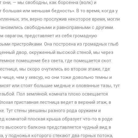
т они, — мы свободны, как борсенна (волк) и
 большая или меньшая бедность». В то время, когда у
пленных, эти, верно прослужив некоторое время, могли
становились свободными и равноправными с другими.
м оврагом, представляет из себя громадную
рыми пристройками. Она построена из громадных глыб
енный двор, окруженный высокой стеной, мы через
 темное помещение без света, где помещается скот.
естнице, мы скоро очутились во втором этаже, где
чище, чем у хевсур, но они тоже довольно темны и
висят или стоят большие медные и оловянные тазы, тут
езьбой. Пол земляной; комната плохо освещается
лохая приставная лестница ведет в верхний этаж, в
е. Тут стены увешаны разного рода оружием и
ед комнатой плоская крыша образует что-то в роде
ого высокого балкона представляется чудный вид в
а, у подножья которого стекают два горных потока,