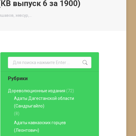
(КВ выпуск 6 за 1900)
пшавов, хевсур,…
Поиск:
Рубрики
Дореволюционные издания
(72)
Адаты Дагестанской области
(Сандрыгайло)
(8)
Адаты кавказских горцев
(Леонтович)