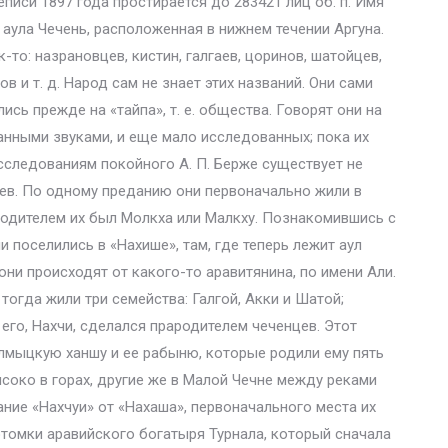
писи 1897 года простирается до 283421 лиц об. п. Имя
аула Чечень, расположенная в нижнем течении Аргуна.
-то: назрановцев, кистин, галгаев, цоринов, шатойцев,
в и т. д. Народ сам не знает этих названий. Они сами
лись прежде на «тайпа», т. е. общества. Говорят они на
анными звуками, и еще мало исследованных; пока их
сследованиям покойного А. П. Берже существует не
ев. По одному преданию они первоначально жили в
ародителем их был Молкха или Малкху. Познакомившись с
и поселились в «Нахише», там, где теперь лежит аул
они происходят от какого-то аравитянина, по имени Али.
тогда жили три семейства: Галгой, Акки и Шатой;
 его, Нахчи, сделался прародителем чеченцев. Этот
алмыцкую ханшу и ее рабыню, которые родили ему пять
соко в горах, другие же в Малой Чечне между реками
ание «Нахчуи» от «Нахаша», первоначального места их
потомки аравийского богатыря Турнала, который сначала