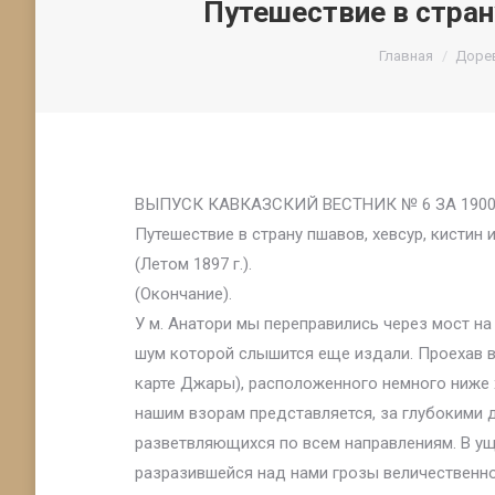
Путешествие в страну
Вы здесь:
Главная
Доре
ВЫПУСК КАВКАЗСКИЙ ВЕСТНИК № 6 ЗА 190
Путешествие в страну пшавов, хевсур, кистин и
(Летом 1897 г.).
(Окончание).
У м. Анатори мы переправились через мост на
шум которой слышится еще издали. Проехав в
карте Джары), расположенного немного ниже х
нашим взорам представляется, за глубокими 
разветвляющихся по всем направлениям. В ущ
разразившейся над нами грозы величественно