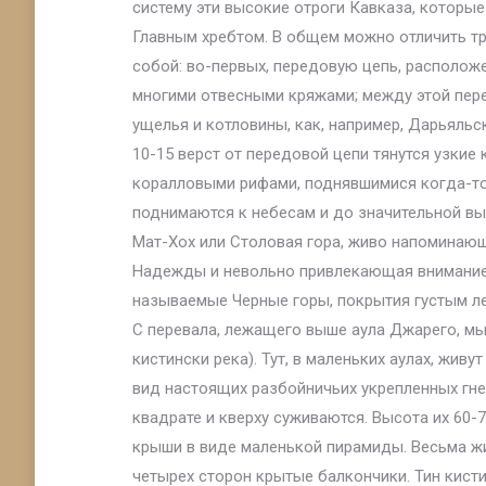
систему эти высокие отроги Кавказа, которы
Главным хребтом. В общем можно отличить тр
собой: во-первых, передовую цепь, располож
многими отвесными кряжами; между этой пер
ущелья и котловины, как, например, Дарьяльс
10-15 верст от передовой цепи тянутся узкие 
коралловыми рифами, поднявшимися когда-то
поднимаются к небесам и до значительной вы
Мат-Хох или Столовая гора, живо напоминаю
Надежды и невольно привлекающая внимание 
называемые Черные горы, покрытия густым л
С перевала, лежащего выше аула Джарего, мы
кистински река). Тут, в маленьких аулах, жив
вид настоящих разбойничьих укрепленных гне
квадрате и кверху суживаются. Высота их 60-
крыши в виде маленькой пирамиды. Весьма ж
четырех сторон крытые балкончики. Тин кистин