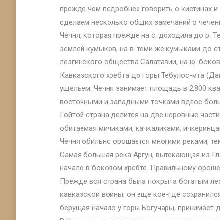
прежде чем подробнее говорить о кистинах и
сделаем несколько общих замечаний о чеченц
Чечня, которая прежде на с. доходила до р. Т
землей кумыков, на в. теми же кумыками до 
лезгинского общества Салатавии, на ю. боко
Кавказского хребта до горы Тебулос-мта (Дак
ущельем. Чечня занимает площадь в 2,800 кв
восточными и западными точками вдвое боль
Гойтой страна делится на две неровные части
обитаемая мичиками, качкаликами, ичкеринца
Чечня обильно орошается многими реками, те
Самая большая река Аргун, вытекающая из Гла
начало в боковом хребте. Правильному ороше
Прежде вся страна была покрыта богатым лес
кавказской войны; он еще кое-где сохранился 
берущая начало у горы Богучары, принимает др