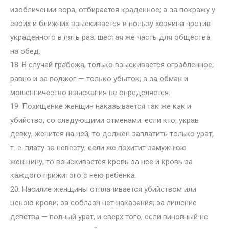
изобличении вора, отбирается краденное; а за покражу у
своих и ближних взыскивается в пользу хозяина против
украденного в пять раз; шестая же часть для общества
на обед.
18. В случай грабежа, только взыскивается ограбленное;
равно и за поджог — только убыток; а за обман и
мошенничество взыскания не определяется.
19. Похищение женщин наказывается так же как и
убийство, со следующими отменами: если кто, украв
девку, женится на ней, то должен заплатить только урат,
т. е. плату за невесту; если же похитит замужнюю
женщину, то взыскивается кровь за нее и кровь за
каждого прижитого с нею ребенка.
20. Насилие женщины отплачивается убийством или
ценою крови; за соблазн нет наказания; за лишение
девства — полный урат, и сверх того, если виновный не