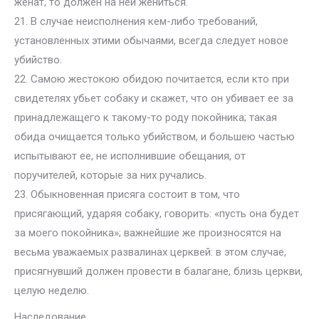
женат, то должен на ней жениться.
21. В случае неисполнения кем-либо требований,
установленных этими обычаями, всегда следует новое
убийство.
22. Самою жестокою обидою почитается, если кто при
свидетелях убьет собаку и скажет, что он убивает ее за
принадлежащего к такому-то роду покойника; такая
обида очищается только убийством, и большею частью
испытывают ее, не исполнившие обещания, от
поручителей, которые за них ручались.
23. Обыкновенная присяга состоит в том, что
присягающий, ударяя собаку, говорить: «пусть она будет
за моего покойника»; важнейшие же произносятся на
весьма уважаемых развалинах церквей: в этом случае,
присягнувший должен провести в балагане, близь церкви,
целую неделю.
Наследование.