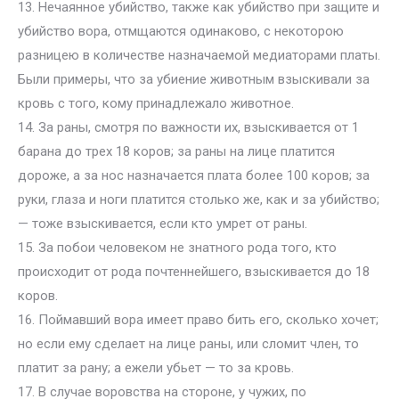
13. Нечаянное убийство, также как убийство при защите и
убийство вора, отмщаются одинаково, с некоторою
разницею в количестве назначаемой медиаторами платы.
Были примеры, что за убиение животным взыскивали за
кровь с того, кому принадлежало животное.
14. За раны, смотря по важности их, взыскивается от 1
барана до трех 18 коров; за раны на лице платится
дороже, а за нос назначается плата более 100 коров; за
руки, глаза и ноги платится столько же, как и за убийство;
— тоже взыскивается, если кто умрет от раны.
15. За побои человеком не знатного рода того, кто
происходит от рода почтеннейшего, взыскивается до 18
коров.
16. Поймавший вора имеет право бить его, сколько хочет;
но если ему сделает на лице раны, или сломит член, то
платит за рану; а ежели убьет — то за кровь.
17. В случае воровства на стороне, у чужих, по