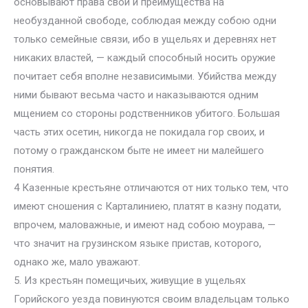
основывают права свои и преимущества на
необузданной свободе, соблюдая между собою одни
только семейные связи, ибо в ущельях и деревнях нет
никаких властей, — каждый способный носить оружие
почитает себя вполне независимыми. Убийства между
ними бывают весьма часто и наказываются одним
мщением со стороны родственников убитого. Большая
часть этих осетин, никогда не покидала гор своих, и
потому о гражданском быте не имеет ни малейшего
понятия.
4 Казенные крестьяне отличаются от них только тем, что
имеют сношения с Карталиниею, платят в казну подати,
впрочем, маловажные, и имеют над собою моурава, —
что значит на грузинском языке пристав, которого,
однако же, мало уважают.
5. Из крестьян помещичьих, живущие в ущельях
Горийского уезда повинуются своим владельцам только