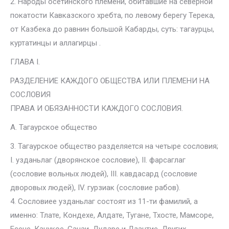
2. Народы осетинского племени, обитавшие на северной
покатости Кавказского хребта, по левому берегу Терека,
от Казбека до равнин большой Кабарды, суть: тагаурцы,
куртатинцы и аллагирцы .
ГЛАВА I.
РАЗДЕЛЕНИЕ КАЖДОГО ОБЩЕСТВА ИЛИ ПЛЕМЕНИ НА
СОСЛОВИЯ
ПРАВА И ОБЯЗАННОСТИ КАЖДОГО СОСЛОВИЯ.
А. Тагаурское общество
3. Тагаурское общество разделяется на четыре сословия;
I. узданьлаг (дворянское сословие), II. фарсаглаг
(сословие вольных людей), III. кавдасард (сословие
дворовых людей), IV. гурзиак (сословие рабов).
4. Сословиее узданьлаг состоят из 11-ти фамилий, а
именно: Тлате, Кондехе, Алдате, Тугане, Тхосте, Мамсоре,