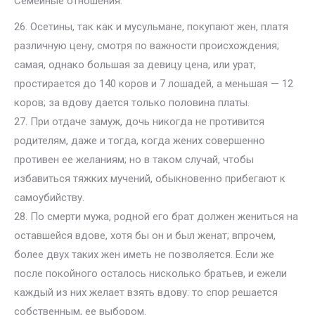
Семейные отношения.
26. Осетины, так как и мусульмане, покупают жен, платя
различную цену, смотря по важности происхождения;
самая, однако большая за девицу цена, или урат,
простирается до 140 коров и 7 лошадей, а меньшая — 12
коров; за вдову дается только половина платы.
27. При отдаче замуж, дочь никогда не противится
родителям, даже и тогда, когда жених совершенно
противен ее желаниям; но в таком случай, чтобы
избавиться тяжких мучений, обыкновенно прибегают к
самоубийству.
28. По смерти мужа, родной его брат должен жениться на
оставшейся вдове, хотя бы он и был женат; впрочем,
более двух таких жен иметь не позволяется. Если же
после покойного осталось нисколько братьев, и ежели
каждый из них желает взять вдову: то спор решается
собственным, ее выбором.