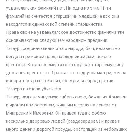
Есене, Канукое, Санаи, Дударе и Дзантие. Других
узданьлагских фамилий нет. Ни одна из этих 11-ти
фамилий не считается старшей, ни младшей, а все они
находятся в одинаковой степени старшинства.
Права свои на узданьлагское достоинство фамилии эти
основывают на следующем народном предании.
Тагаур , родоначальник этого народа, был, неизвестно
когда и при каком царе, наследником армянского
престола. Когда по смерти отца ему, как старшему сыну,
достался престол, то братья его от другой матери, желая
воцарить старшего из них, возмутили народ против
Тагаура и хотели убить его.
Тагаур, видя неминуемую гибель свою, бежал из Армении
к иронам или осетинам, жившим в горах на севере от
Мингрелии и Имеретии. Он привел туда с собою
несколько дворовых людей (кавдасардовъ) и привез
много денег и дорогой посуды, состоящей из небольших