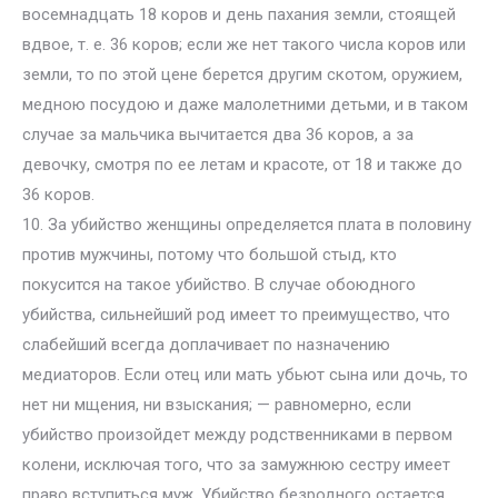
восемнадцать 18 коров и день пахания земли, стоящей
вдвое, т. е. 36 коров; если же нет такого числа коров или
земли, то по этой цене берется другим скотом, оружием,
медною посудою и даже малолетними детьми, и в таком
случае за мальчика вычитается два 36 коров, а за
девочку, смотря по ее летам и красоте, от 18 и также до
36 коров.
10. За убийство женщины определяется плата в половину
против мужчины, потому что большой стыд, кто
покусится на такое убийство. В случае обоюдного
убийства, сильнейший род имеет то преимущество, что
слабейший всегда доплачивает по назначению
медиаторов. Если отец или мать убьют сына или дочь, то
нет ни мщения, ни взыскания; — равномерно, если
убийство произойдет между родственниками в первом
колени, исключая того, что за замужнюю сестру имеет
право вступиться муж. Убийство безродного остается