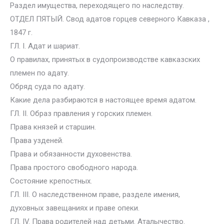
Раздел имущества, переходящего по наследству.
ОТДЕЛ ПЯТЫЙ. Свод адатов горцев северного Кавказа ,
1847 г.
ГЛ. I. Адат и шариат.
О правилах, принятых в судопроизводстве кавказских
племен по адату.
Обряд суда по адату.
Какие дела разбираются в настоящее время адатом.
ГЛ. II. Образ правления у горских племен.
Права князей и старшин.
Права узденей.
Права и обязанности духовенства.
Права простого свободного народа.
Состояние крепостных.
ГЛ. III. О наследственном праве, разделе имения,
духовных завещаниях и праве опеки.
ГЛ. IV. Права родителей над детьми. Аталычество.