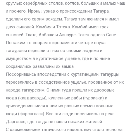
круглых серебряных столов, котлов, больших и малых чаш
и прочего. Ироны, узнав о происхождении Тагаура,
сделали его своим вождем. Тагаур там женился и имел
двух сыновей: Камбия и Тотека. Камбий имел трех
сыновей: Тлате, Албаше и Азнауре; Тотек одного Сане.
По каким-то ссорам с иронами эти четыре внука
тагауровы перешли от них со своими людьми и
имуществом в куртатинское ущелье, где и по ныне
сохранились развалины их замка.
Поссорившись впоследствии с куртатинцами, тагаурцы
переселились в соседственное ущелье, прозванное от их
народа тагаурским. С ними туда пришли их дворовые
люда (кавдасарды), купленные рабы (гурзиаки) и
присоединившиеся к ним из разных племен вольные
люди (фарсаглаги). Bсе эти люди поселились на реке
Дарговсе, где тогда не нашли никаких жителей.
С размножением тагаурского народа, ему стало тесно на