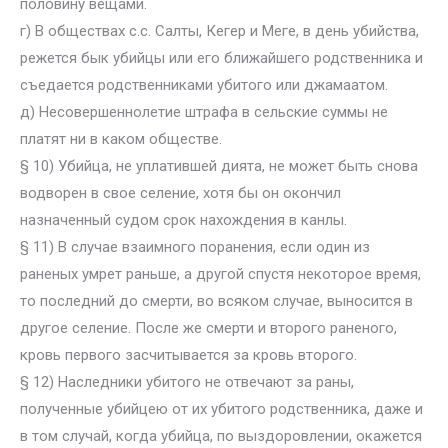
половину вещами.
г) В обществах с.с. Салты, Кегер и Meгe, в день убийства,
режется бык убийцы или его ближайшего родственника и
съедается родственниками убитого или джамаатом.
д) Несовершеннолетие штрафа в сельские суммы не
платят ни в каком обществе.
§ 10) Убийца, не уплатившей дията, не может быть снова
водворен в свое селение, хотя бы он окончил
назначенный судом срок нахождения в канлы.
§ 11) В случае взаимного поранения, если один из
раненых умрет раньше, а другой спустя некоторое время,
то последний до смерти, во всяком случае, выносится в
другое селение. После же смерти и второго раненого,
кровь первого засчитывается за кровь второго.
§ 12) Наследники убитого не отвечают за раны,
полученные убийцею от их убитого родственника, даже и
в том случай, когда убийца, по выздоровлении, окажется