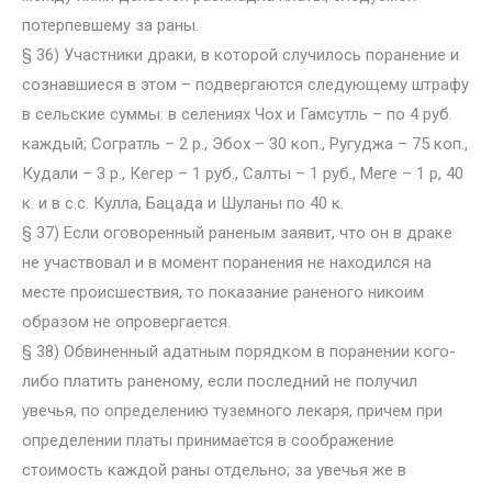
потерпевшему за раны.
§ 36) Участники драки, в которой случилось поранение и
сознавшиеся в этом – подвергаются следующему штрафу
в сельские суммы: в селениях Чох и Гамсутль – по 4 руб.
каждый; Согратль – 2 р., Эбох – 30 коп., Ругуджа – 75 коп.,
Кудали – 3 р., Кегер – 1 руб., Салты – 1 руб., Меге – 1 p, 40
к. и в с.с. Кулла, Бацада и Шуланы по 40 к.
§ 37) Если оговоренный раненым заявит, что он в драке
не участвовал и в момент поранения не находился на
месте происшествия, то показание раненого никоим
образом не опровергается.
§ 38) Обвиненный адатным порядком в поранении кого-
либо платить раненому, если последний не получил
увечья, по определению туземного лекаря, причем при
определении платы принимается в соображение
стоимость каждой раны отдельно; за увечья же в