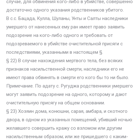
случае, для обвинения кого-либо в убийстве, совершенно
достаточно одного указания родственников убитого.
В с.с. Бацада, Кулла, Шуланы, Унты и Салты наследники
умершего от нанесенных ему ран имеет право заявить
подозрение на кого-либо одного и требовать от
подозреваемого в убийстве очистительной присяги с
последствиями, указанными в настоящем §.
§ 22) В случае нахождения мертвого тела, без всяких
признаков насильственной смерти, наследники его не
имеют права обвинять в смерти его кого бы то ни было.
Примечание. По адату с. Ругуджа родственники умершего
могут заявить подозрение на одного, которому и дают
очистительную присягу на общем основании.
§ 23) Хозяин дома, конюшни, сарая, амбара, и скотного
двора, в одном из указанных помещений, убивший ночью
желавшего совершить кражу со взломом или другим
насильственным образом; или же пришедшего с каким-