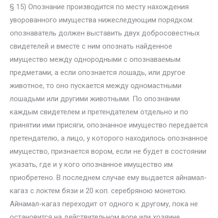
§ 15) Опознание производится по месту нахождения
уворованного имущества нижеследующим порядком:
опознаватель должен выставить двух добросовестных
свидетелей и вместе с ним опознать найденное
имущество между однородными с опознаваемым
предметами, а если опознается лошадь, или другое
животное, то оно пускается между одномастными
лошадьми или другими животными. По опознании
каждым свидетелем и претендателем отдельно и по
принятии ими присяги, опознанное имущество передается
претендателю, а лицо, у которого находилось опознанное
имущество, признается вором, если не будет в состоянии
указать, где и у кого опознанное имущество им
приобретено. В последнем случае ему выдается айнамал-
кагаз с локтем бязи и 20 коп. серебряною монетою.
Айнамал-кагаз переходит от одного к другому, пока не
остановится на действительном воре или хозяине,