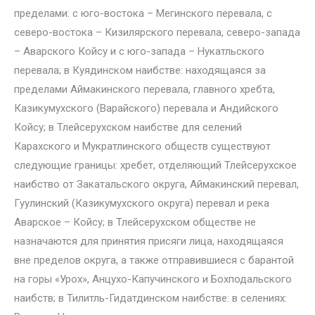
пределами: с юго-востока – Мегинского перевала, с
северо-востока – Кизилярского перевала, северо-запада
– Аварского Койсу и с юго-запада – Нукатльского
перевала; в Куядинском наибстве: находящаяся за
пределами Аймакинского перевала, главного хребта,
Казикумухского (Варайского) перевала и Андийского
Койсу; в Тлейсерухском наибстве для селений
Карахского и Мукратлинского обществ существуют
следующие границы: хребет, отделяющий Тлейсерухское
наибство от Закатальского округа, Аймакинский перевал,
Гуулинский (Казикумухского округа) перевал и река
Аварское – Койсу; в Тлейсерухском обществе не
назначаются для принятия присяги лица, находящаяся
вне пределов округа, а также отправившиеся с барантой
на горы «Урох», Анцухо-Капучинского и Бохподальского
наибств; в Тилитль-Гидатдинском наибстве: в селениях: