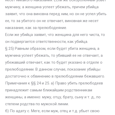
несет никакого наказания. Если же оскорбленный убьет
мужчину, а женщина успеет убежать, причем убийца
заявит, что она виновна перед ним, но он не успел убить
ее, то за убитого он не отвечает, виновная же несет
наказание, как за прелюбодеяние.
Если же убийца заявит, что женщина для него чиста, то
он подвергается ответственности, как убийца.
§ 25) Равным образом, если будет убита женщина, а
мужчина успеет убежать, то убивший ее не отвечает, а
убежавший отвечает, как то будет указано в отделе о
прелюбодеянии. В данном случае, показание убийцы
достаточно к обвинению в прелюбодеянии бежавшего.
Примечания к §§ 24 и 25. а) Право убить прелюбодеев
принадлежит самым ближайшим родственникам
женщины, а именно: мужу, отцу, брату, сыну и т. д., по
степени родства по мужской линии.
б) По адату с. Меге, если муж, отец и т.д. убьет свою