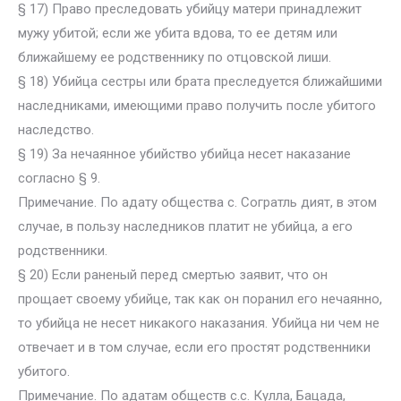
§ 17) Право преследовать убийцу матери принадлежит
мужу убитой; если же убита вдова, то ее детям или
ближайшему ее родственнику по отцовской лиши.
§ 18) Убийца сестры или брата преследуется ближайшими
наследниками, имеющими право получить после убитого
наследство.
§ 19) За нечаянное убийство убийца несет наказание
согласно § 9.
Примечание. По адату общества с. Согратль дият, в этом
случае, в пользу наследников платит не убийца, а его
родственники.
§ 20) Если раненый перед смертью заявит, что он
прощает своему убийце, так как он поранил его нечаянно,
то убийца не несет никакого наказания. Убийца ни чем не
отвечает и в том случае, если его простят родственники
убитого.
Примечание. По адатам обществ с.с. Кулла, Бацада,