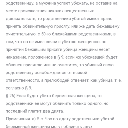
родственницу, а мужчина успеет убежать, не оставив на
месте происшествия никаких вещественных
доказательств, то родственники убитой имеют право
принять обвинительную присягу, или же дать бежавшему
очистительную, с 50-ю ближайшими родственниками, в
том, что он не имел связи с убитою женщиною; по
принятии бежавшим присяги убийца женщины несет
наказание, положенное в § 9; если же убежавшей будет
обвинен присягою или не очистится, то убивший свою
родственницу освобождается от всякой
ответственности, а прелюбодей отвечает, как убийца, т. е.
согласно § 9.
§ 26) Если будет убита беременная женщина, то
родственники ее могут обвинить только одного, но
последний платит два дията.
Примечания. а) В с. Чох по адату родственники убитой
беременной женщины могут обвинять двух.