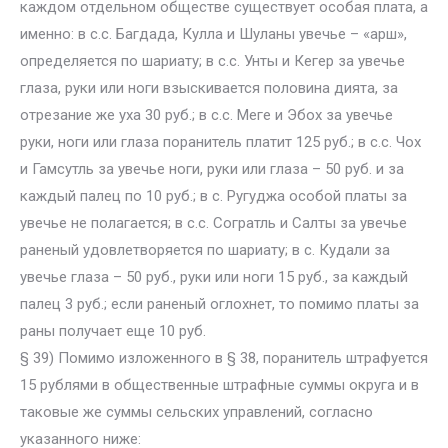
каждом отдельном обществе существует особая плата, а
именно: в с.с. Багдада, Кулла и Шуланы увечье – «арш»,
определяется по шариату; в с.с. Унты и Кегер за увечье
глаза, руки или ноги взыскивается половина дията, за
отрезание же уха 30 руб.; в с.с. Меге и Эбох за увечье
руки, ноги или глаза поранитель платит 125 руб.; в с.с. Чох
и Гамсутль за увечье ноги, руки или глаза – 50 руб. и за
каждый палец по 10 руб.; в с. Ругуджа особой платы за
увечье не полагается; в с.с. Согратль и Салты за увечье
раненый удовлетворяется по шариату; в с. Кудали за
увечье глаза – 50 руб., руки или ноги 15 руб., за каждый
палец 3 руб.; если раненый оглохнет, то помимо платы за
раны получает еще 10 руб.
§ 39) Помимо изложенного в § 38, поранитель штрафуется
15 рублями в общественные штрафные суммы округа и в
таковые же суммы сельских управлений, согласно
указанного ниже: