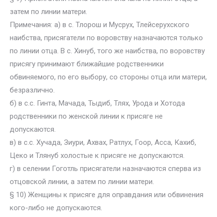
затем по линии матери.
Примечания: а) в с. Тлорош и Мусрух, Тлейсерухского
наибства, присягатели по воровству назначаются только
по линии отца. В с. Хинуб, того же наибства, по воровству
присягу принимают ближайшие родственники
обвиняемого, по его выбору, со стороны отца или матери,
безразлично.
б) в с.с. Гинта, Мачада, Тыдиб, Тлях, Урода и Хотода
родственники по женской линии к присяге не
допускаются.
в) в с.с. Хучада, Зиури, Ахвах, Ратлух, Гоор, Асса, Кахиб,
Цеко и Тлянуб холостые к присяге не допускаются.
г) в селении Гоготль присягатели назначаются сперва из
отцовской линии, а затем по линии матери.
§ 10) Женщины к присяге для оправдания или обвинения
кого-либо не допускаются.