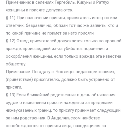
Примечание: в селениях Гергебиль, Кикуны и Ратлух
женщины к присяге допускаются.
§ 11) При назначении присяги, присягатель истец он или
ответчик, безразлично, обязан тотчас же заявить: кто и
по какой причине не примет за него присяги.
§ 12) Отвод присягателей допускается только по кровной
вражде, происшедшей из-за убийства, поранения и
оскорбления женщины, если только вражда эта известна
обществу.
Примечание. По адату с. Чох лицо, недающее «салям»,
(приветствие) присягателю, должно быть устранено от
присяги.
§ 13) Если ближайший родственник в день объявления
судом о назначении присяги находится за пределами
нижеуказанных границ, то присягу принимает следующий
за ним родственник. В Андаляльском наибстве
освобождаются от присяги лица, находящиеся за