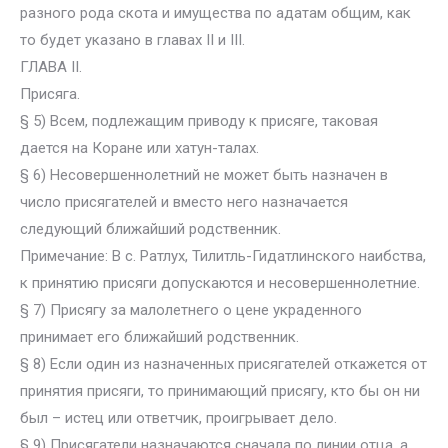
разного рода скота и имущества по адатам общим, как
то будет указано в главах II и III.
ГЛАВА II.
Присяга.
§ 5) Всем, подлежащим приводу к присяге, таковая
дается на Коране или хатун-талах.
§ 6) Несовершеннолетний не может быть назначен в
число присягателей и вместо него назначается
следующий ближайший родственник.
Примечание: В с. Ратлух, Тилитль-Гидатлинского наибства,
к принятию присяги допускаются и несовершеннолетние.
§ 7) Присягу за малолетнего о цене украденного
принимает его ближайший родственник.
§ 8) Если один из назначенных присягателей откажется от
принятия присяги, то принимающий присягу, кто бы он ни
был – истец или ответчик, проигрывает дело.
§ 9) Присягатели назначаются сначала по линии отца, а