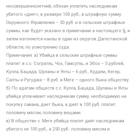
несовершеннолетний, обязан уплатить наследникам
убитого «дият», в размере 100 руб., в штрафную сумму
Окружного Управления – 30 руб. и в сельские штрафные
суммы, как будет указано в примечании а настоящего §, и
затем изгоняется канлы в один из округов Дагестанской
области, по усмотрению суда.
Примечания: а) Убийца в сельские штрафные суммы
платит: в с.с. Согратль, Чох, Гамсутль, и Эбох – 5 рублей,
Кулла, Бацада, Шуланы и Унты – 6 руб., Кудали, Кегер,
Салты и Ругуджа – 8 руб. и Meгe – одного быка обществу.
б) По адатам обществ с.с. Кулла, Бацада, Шуланы и Унты
убийца уплачивает наследникам сумму, необходимую на
покупку савана, дает быка, а дият в 100 руб. платит:
половину мясом, половину вещами.
в) В обществе с. Meгe убийца платит дият наследникам
убитого не 100 руб., а 250 руб.: половину мясом и