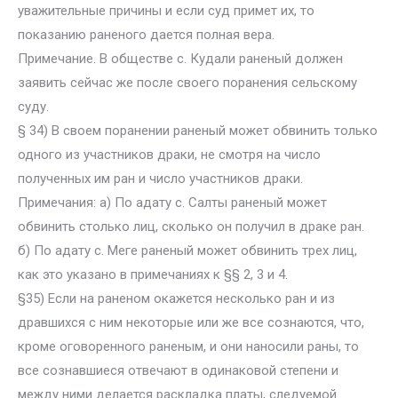
уважительные причины и если суд примет их, то
показанию раненого дается полная вера.
Примечание. В обществе с. Кудали раненый должен
заявить сейчас же после своего поранения сельскому
суду.
§ 34) В своем поранении раненый может обвинить только
одного из участников драки, не смотря на число
полученных им ран и число участников драки.
Примечания: а) По адату с. Салты раненый может
обвинить столько лиц, сколько он получил в драке ран.
б) По адату с. Меге раненый может обвинить трех лиц,
как это указано в примечаниях к §§ 2, 3 и 4.
§35) Если на раненом окажется несколько ран и из
дравшихся с ним некоторые или же все сознаются, что,
кроме оговоренного раненым, и они наносили раны, то
все сознавшиеся отвечают в одинаковой степени и
между ними делается раскладка платы, следуемой