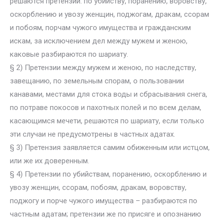
решаются претензии: по убийству, поранению, воровству,
оскорблению и увозу женщин, поджогам, дракам, ссорам
и побоям, порчам чужого имущества и гражданским
искам, за исключением дел между мужем и женою,
каковые разбираются по шариату.
§ 2) Претензии между мужем и женою, по наследству,
завещанию, по земельным спорам, о пользовании
канавами, местами для стока воды и сбрасывания снега,
по потраве покосов и пахотных полей и по всем делам,
касающимся мечети, решаются по шариату, если только
эти случаи не предусмотрены в частных адатах.
§ 3) Претензия заявляется самим обиженным или истцом,
или же их доверенным.
§ 4) Претензии по убийствам, поранению, оскорблению и
увозу женщин, ссорам, побоям, дракам, воровству,
поджогу и порче чужого имущества – разбираются по
частным адатам; претензии же по присяге и опознанию