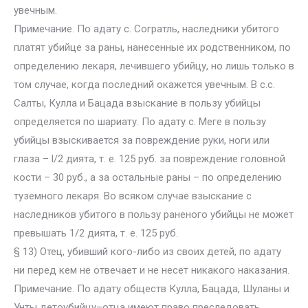
увечным.
Примечание. По адату с. Согратль, наследники убитого
платят убийце за раны, нанесенные их родственником, по
определению лекаря, лечившего убийцу, но лишь только в
том случае, когда последний окажется увечным. В с.с.
Салты, Кулла и Бацада взыскание в пользу убийцы
определяется по шариату. По адату с. Meгe в пользу
убийцы взыскивается за повреждение руки, ноги или
глаза – l/2 дията, т. е. 125 руб. за повреждение головной
кости – 30 руб., а за остальные раны – по определению
туземного лекаря. Во всяком случае взыскание с
наследников убитого в пользу раненого убийцы не может
превышать 1/2 дията, т. е. 125 руб.
§ 13) Отец, убивший кого-либо из своих детей, по адату
ни перед кем не отвечает и не несет никакого наказания.
Примечание. По адату обществ Кулла, Бацада, Шуланы и
Унты детоубийцу–отца имеют право преследовать