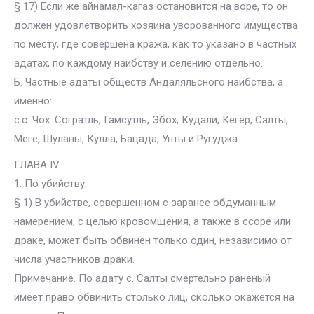
§ 17) Если же айнамал-кагаз остановится на воре, то он
должен удовлетворить хозяина уворованного имущества
по месту, где совершена кража, как то указано в частных
адатах, по каждому наибству и селению отдельно.
Б. Частные адаты обществ Андаляльсного наибства, а
именно:
с.с. Чох. Согратль, Гамсутль, Эбох, Кудали, Кегер, Салты,
Meгe, Шуланы, Кулла, Бацада, Унты и Ругуджа.
ГЛАВА IV.
1. По убийству.
§ 1) В убийстве, совершенном с заранее обдуманным
намерением, с целью кровомщения, а также в ссopе или
драке, может быть обвинен только один, независимо от
числа участников драки.
Примечание. По адату с. Салты смертельно раненый
имеет право обвинить столько лиц, сколько окажется на