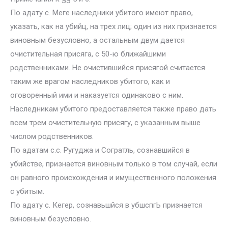
По адату с. Meгe наследники убитого имеют право,
указать, как на убийц, на трех лиц; один из них признается
виновным безусловно, а остальным двум дается
очистительная присяга, с 50-ю ближайшими
родственниками. Не очистившийся присягой считается
таким же врагом наследников убитого, как и
оговоренный ими и наказуется одинаково с ним.
Наследникам убитого предоставляется также право дать
всем трем очистительную присягу, с указанным выше
числом родственников.
По адатам с.с. Ругуджа и Согратль, сознавшийся в
убийстве, признается виновным только в том случай, если
он равного происхождения и имущественного положения
с убитым.
По адату с. Кегер, сознавьшйся в убшспгЬ признается
виновным безусловно.