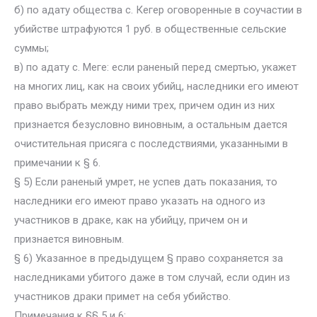
б) по адату общества с. Кегер оговоренные в соучастии в
убийстве штрафуются 1 руб. в общественные сельские
суммы;
в) по адату с. Meгe: если раненый перед смертью, укажет
на многих лиц, как на своих убийц, наследники его имеют
право выбрать между ними трех, причем один из них
признается безусловно виновным, а остальным дается
очистительная присяга с последствиями, указанными в
примечании к § 6.
§ 5) Если раненый умрет, не успев дать показания, то
наследники его имеют право указать на одного из
участников в драке, как на убийцу, причем он и
признается виновным.
§ 6) Указанное в предыдущем § право сохраняется за
наследниками убитого даже в том случай, если один из
участников драки примет на себя убийство.
Примечания к §§ 5 и 6: