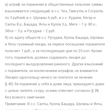
а) штраф за поранение в общественные сельские суммы
взыскивается следующий: в с.с. Чох, Гамсутль и Согратль
по 5 рублей, в с. Шуланы 6 руб., в с.с. Кудали, Кегер и
Салты 8 р., Бацада, Унты и Кулла 3 р., Меге – 1 p. 80 к.,
Эбох – 3 р. и Ругуджа – 2 руб.
б) по адату обществ с.с. Ругуджа, Кулла, Бацада, Шуланы
и Унты туземный лекарь за первое посещение поранителя
получает 1 руб., а за последующие дни по 25 коп. Кроме
того, поранитель должен содержать лекаря до
последнего выздоровления раненого. Других взысканий
с поранителя, за исключением штрафов, не взимается.
Лекарю односельцу ничего не платится за лечение.
§ 40) За поранение у себя в доме лица, пришедшего даже
с целью затеять ссору, хозяин отвечает согласно § 38,
без всякого смягчения.
Примечание. В с.с. Салты, Кулла, Бацада, Шуланы и Унты,