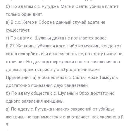
б) По адатам с.с. Ругуджа, Меге и Салты убийца платит
только один дият.
в) В с.с. Кегер и Эбох на данный случай адата не
существует.
г) По адату с. Шуланы дията не полагается вовсе.
§ 27. Женщина, убившая кого-либо из мужчин, когда тот
хотел оскорбить или изнасиловать ее, по адату ничем не
отвечает. Но для подтверждения своего заявления она
должна принять присягу с 50 родственниками.
Примечания: а) В обществах с.с. Салты, Чох и Гамсутль
достаточно показания двух свидетелей.
б) По адату обществ с.с. Шуланы и Эбох достаточно
одного заявления женщины.
в) По адату с. Ругуджа никаких заявлений от убийцы
женщины не принимается и она отвечает, как указано в §
9.