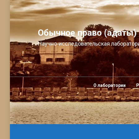
Обычное право (адаты)
Научно-исследовательская лаборатори
О лаборатории
Р