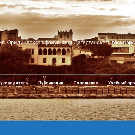
я Юридического факультета Дагестанского государс
уководитель
Публикации
Положение
Учебный пр