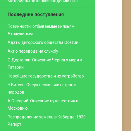
Материалы по кавказоведению
(40)
Последние поступления
Повинности, отбываемые князьям
Атажукиным
Адаты дигорского общества Осетии
Акт о переводе на службу
Э.Дортелли. Описание Черного моря и
Татарии
Новейшие государства и их устройство
Н.Витсен. Очерк нескольких стран и
народов
А.Олеарий. Описание путешествия в
Московию
Распределение земель в Кабарде. 1839.
Рапорт