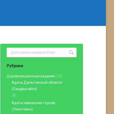
Поиск:
Рубрики
Дореволюционные издания
(72)
Адаты Дагестанской области
(Сандрыгайло)
(8)
Адаты кавказских горцев
(Леонтович)